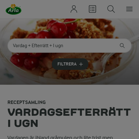
Sök på kategori eller ingrediens
Skriv in sökord för att få förslag
FILTRERA
RECEPTSAMLING
VARDAGSEFTERRÄTT
I UGN
Vardagen är ibland gråmulen och lite trist men