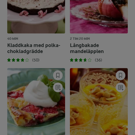
40 MIN
2 TIM 20 MIN
Kladdkaka med polka-
Långbakade
chokladgrädde
mandeläpplen
(50)
(36)