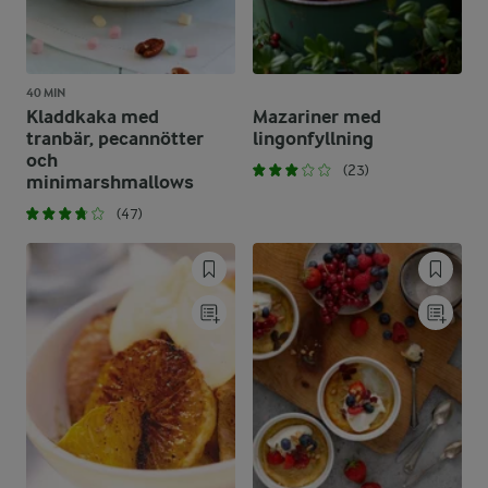
40 MIN
Kladdkaka med
Mazariner med
tranbär, pecannötter
lingonfyllning
och
(23)
minimarshmallows
(47)