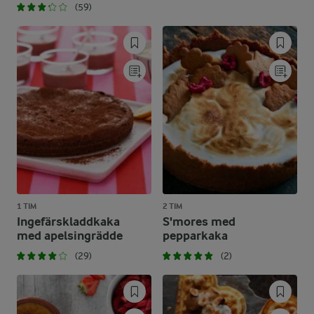
(59)
1 TIM
2 TIM
Ingefärskladdkaka
S'mores med
med apelsingrädde
pepparkaka
(29)
(2)