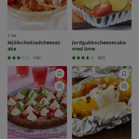
1 TIM
Mjölkchokladcheesec
Jordgubbscheesecake
ake
med lime
(46)
(82)