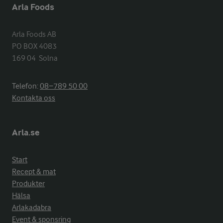
Arla Foods
Arla Foods AB

PO BOX 4083

169 04  Solna
Telefon:
08−789 50 00
Kontakta oss
Arla.se
Start
Recept & mat
Produkter
Hälsa
Arlakadabra
Event & sponsring