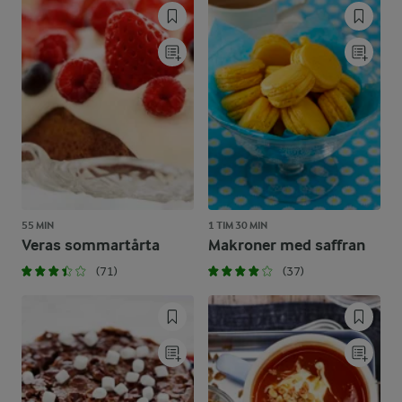
55 MIN
1 TIM 30 MIN
Veras sommartårta
Makroner med saffran
(71)
(37)