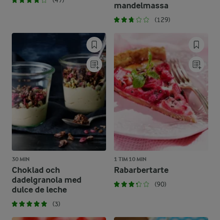
(47)
mandelmassa
(129)
30 MIN
1 TIM 10 MIN
Choklad och
Rabarbertarte
dadelgranola med
(90)
dulce de leche
(3)