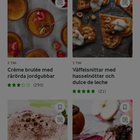
2 TIM
1 TIM
Crème brulée med
Våffelsnittar med
rårörda jordgubbar
hasselnötter och
dulce de leche
(295)
(21)