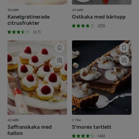
30 MIN
45 MIN
Kanelgratinerade
Ostkaka med bärtopp
citrusfrukter
(20)
(17)
40 MIN
1 TIM
Saffranskaka med
S'mores tartlett
hallon
(46)