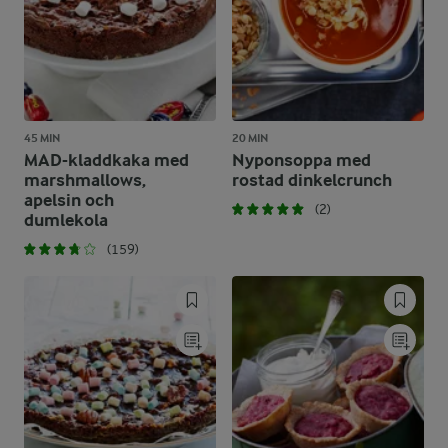
45 MIN
20 MIN
MAD-kladdkaka med
Nyponsoppa med
marshmallows,
rostad dinkelcrunch
apelsin och
(2)
dumlekola
(159)