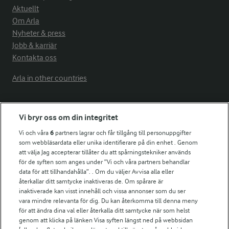
Aktuellt
Om Arla
Nyheter & press
Jobb & karriär
Kontakta oss
Arla in other countries
Fler Arlasajter
Vi bryr oss om din integritet
Vi och våra
6
partners lagrar och får tillgång till personuppgifter
För ägare
som webbläsardata eller unika identifierare på din enhet . Genom
att välja Jag accepterar tillåter du att spårningstekniker används
Arlas kundportal
för de syften som anges under ”Vi och våra partners behandlar
Arla.com
data för att tillhandahålla”. . Om du väljer Avvisa alla eller
Falbygdens Ost
återkallar ditt samtycke inaktiveras de. Om spårare är
Arla webbshop
inaktiverade kan visst innehåll och vissa annonser som du ser
vara mindre relevanta för dig. Du kan återkomma till denna meny
Bildbank
för att ändra dina val eller återkalla ditt samtycke när som helst
genom att klicka på länken Visa syften längst ned på webbsidan