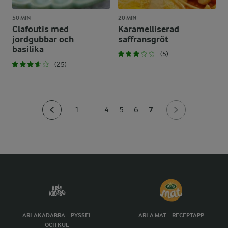
50 MIN
20 MIN
Clafoutis med
Karamelliserad
jordgubbar och
saffransgröt
basilika
(5)
(25)
7
1
...
4
5
6
ARLAKADABRA – PYSSEL
ARLA MAT – RECEPTAPP
OCH KUL