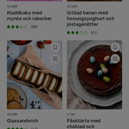
45 MIN
15 MIN
Kladdkaka med
Grillad banan med
mynta och rabarber
honungsyoghurt och
pistagenötter
(88)
(61)
30 MIN
4 TIM
Glassandwich
Påsktårta med
choklad och