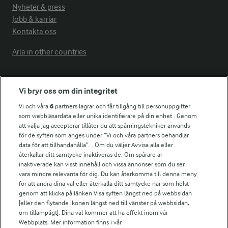
Nyheter & press
Jobb & karriär
Kontakta oss
Arla in other countries
Fler Arlasajter
Vi bryr oss om din integritet
Vi och våra
6
partners lagrar och får tillgång till personuppgifter
För ägare
som webbläsardata eller unika identifierare på din enhet . Genom
att välja Jag accepterar tillåter du att spårningstekniker används
Arlas kundportal
för de syften som anges under ”Vi och våra partners behandlar
Arla.com
data för att tillhandahålla”. . Om du väljer Avvisa alla eller
Falbygdens Ost
återkallar ditt samtycke inaktiveras de. Om spårare är
Arla webbshop
inaktiverade kan visst innehåll och vissa annonser som du ser
vara mindre relevanta för dig. Du kan återkomma till denna meny
Bildbank
för att ändra dina val eller återkalla ditt samtycke när som helst
genom att klicka på länken Visa syften längst ned på webbsidan
[eller den flytande ikonen längst ned till vänster på webbsidan,
om tillämpligt]. Dina val kommer att ha effekt inom vår
Följ oss
Webbplats. Mer information finns i vår