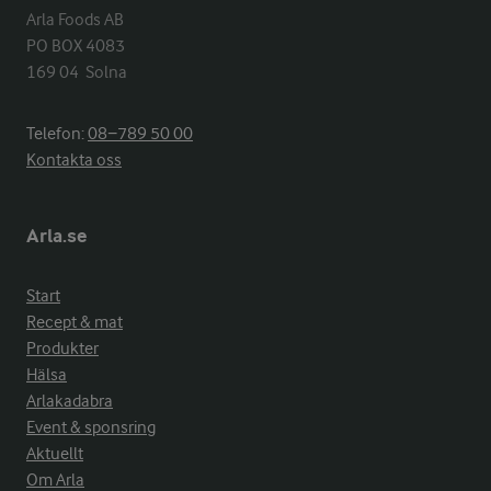
Arla Foods AB

PO BOX 4083

169 04  Solna
Telefon:
08−789 50 00
Kontakta oss
Arla.se
Start
Recept & mat
Produkter
Hälsa
Arlakadabra
Event & sponsring
Aktuellt
Om Arla