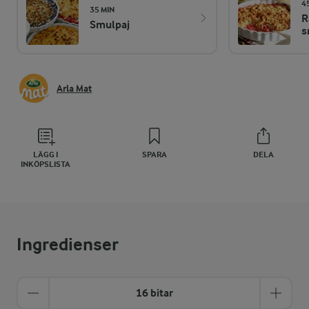
4
35 MIN
R
Smulpaj
s
Arla Mat
LÄGG I
SPARA
DELA
INKÖPSLISTA
Ingredienser
16 bitar