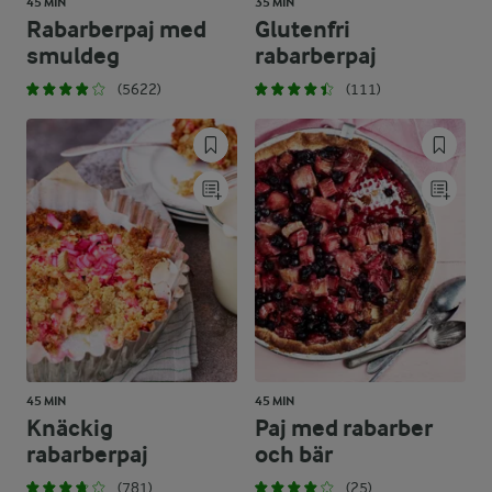
45 MIN
35 MIN
Rabarberpaj med
Glutenfri
smuldeg
rabarberpaj
(5622)
(111)
45 MIN
45 MIN
Knäckig
Paj med rabarber
rabarberpaj
och bär
(781)
(25)