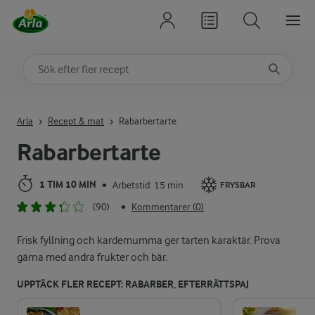
Sök på kategori eller ingrediens
Skriv in sökord för att få förslag
Arla
Recept & mat
Rabarbertarte
Rabarbertarte
1 TIM 10 MIN
Arbetstid: 15 min
•
FRYSBAR
(90)
Kommentarer (0)
•
Frisk fyllning och kardemumma ger tarten karaktär. Prova
gärna med andra frukter och bär.
UPPTÄCK FLER RECEPT: RABARBER, EFTERRÄTTSPAJ