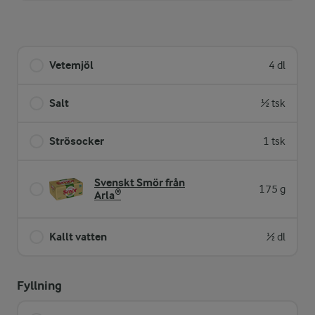
Vetemjöl
4 dl
Salt
½ tsk
Strösocker
1 tsk
Svenskt Smör från
175 g
Arla®
Kallt vatten
½ dl
Fyllning