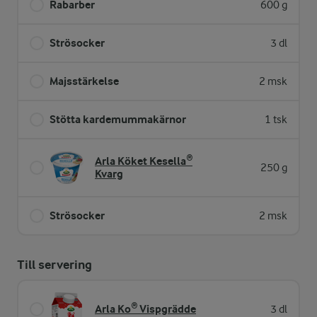
Rabarber
600 g
Strösocker
3 dl
Majsstärkelse
2 msk
Stötta kardemummakärnor
1 tsk
Arla Köket Kesella®
250 g
Kvarg
Strösocker
2 msk
Till servering
Arla Ko® Vispgrädde
3 dl