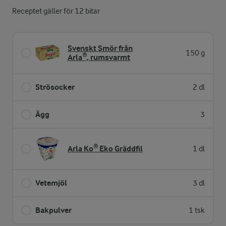
Receptet gäller för 12 bitar
Svenskt Smör från
150 g
Arla®, rumsvarmt
Strösocker
2 dl
Ägg
3
Arla Ko® Eko Gräddfil
1 dl
Vetemjöl
3 dl
Bakpulver
1 tsk