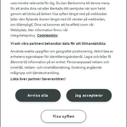
vara mindre relevanta för dig. Du kan återkomma till denna meny
Bildbank
för att ändra dina val eller återkalla ditt samtycke när som helst
genom att klicka på länken Visa syften längst ned på webbsidan
[eller den flytande ikonen längst ned till vänster på webbsidan,
om tillämpligt]. Dina val kommer att ha effekt inom vår
Följ oss
Webbplats. Mer information finns i vår
integritetspolicy.
Cookiepolicy
Vi och våra partners behandlar data för att tillhandahålla:
Använda exakta uppgifter om geografisk positionering. Aktivt läsa av
enhetens egenskaper för identifieringsändamål. Lagra och/eller få
åtkomst till information på en enhet. Personanpassad reklam och
innehåll, reklam- och innehållsmätning, forskning angående
målgrupp och tjänsteutveckling.
Lista över partner (leverantörer)
© 2026 Arla Foods
Ändra cookie-inställningar
Avvisa alla
Jag accepterar
Integritetspolicy
Om cookies
Visa syften
GÖR SÅ HÄR
INGREDIENSER