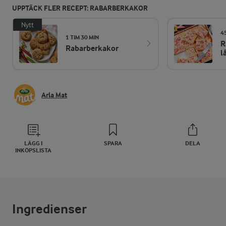
UPPTÄCK FLER RECEPT: RABARBERKAKOR
Nytt
4
1 TIM 30 MIN
R
Rabarberkakor
l
Arla Mat
LÄGG I
SPARA
DELA
INKÖPSLISTA
Ingredienser