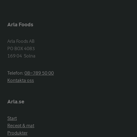
Arla Foods
Arla Foods AB

PO BOX 4083

169 04  Solna
Telefon:
08−789 50 00
Kontakta oss
Arla.se
Start
Recept & mat
Produkter