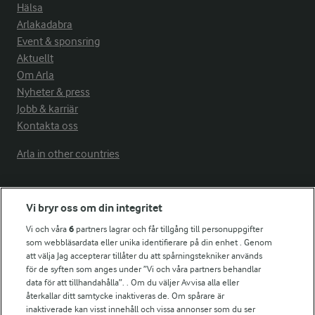
Hälsa
Arlakadabra
Event & sponsring
Aktuellt
Om Arla
Nyheter & press
Jobb & karriär
Kontakta oss
Arla in other countries
Fler Arlasajter
Vi bryr oss om din integritet
Vi och våra
6
partners lagrar och får tillgång till personuppgifter
För ägare
som webbläsardata eller unika identifierare på din enhet . Genom
att välja Jag accepterar tillåter du att spårningstekniker används
Arlas kundportal
för de syften som anges under ”Vi och våra partners behandlar
Arla.com
data för att tillhandahålla”. . Om du väljer Avvisa alla eller
Falbygdens Ost
återkallar ditt samtycke inaktiveras de. Om spårare är
Arla webbshop
inaktiverade kan visst innehåll och vissa annonser som du ser