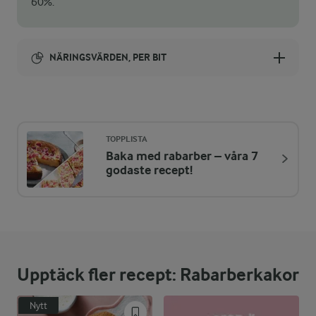
60%.
NÄRINGSVÄRDEN, PER BIT
Energi:
267 kcal
TOPPLISTA
Baka med rabarber – våra 7
ENERGIDISTRIBUTION %
NÄRINGSVÄRDEN PER BIT
godaste recept!
-
1,5 g
Fiber:
6,4 %
4,2 g
Protein:
Upptäck fler recept: Rabarberkakor
51,4 %
15,5 g
Fett:
Nytt
42,2 %
27,7 g
Kolhydrater: