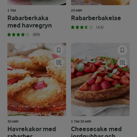
1 TIM
20 MIN
Rabarberkaka
Rabarberbakelse
med havregryn
(43)
(89)
30 MIN
1 TIM 30 MIN
Havrekakor med
Cheesecake med
rabarber
jordgubbar och