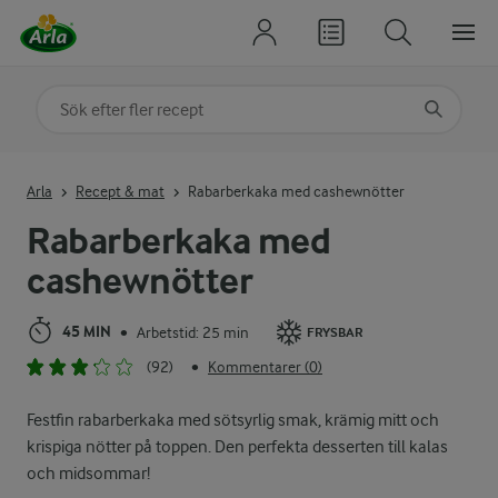
Sök på kategori eller ingrediens
Skriv in sökord för att få förslag
Arla
Recept & mat
Rabarberkaka med cashewnötter
Rabarberkaka med
cashewnötter
45 MIN
Arbetstid: 25 min
•
FRYSBAR
(92)
Kommentarer (0)
•
Festfin rabarberkaka med sötsyrlig smak, krämig mitt och
krispiga nötter på toppen. Den perfekta desserten till kalas
och midsommar!