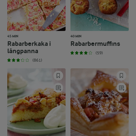
45 MIN
40 MIN
Rabarberkaka i
Rabarbermuffins
långpanna
(59)
(861)