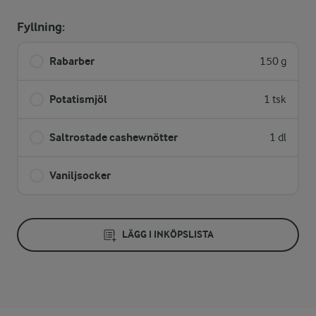
Fyllning:
Rabarber
150 g
Potatismjöl
1 tsk
Saltrostade cashewnötter
1 dl
Vaniljsocker
LÄGG I INKÖPSLISTA