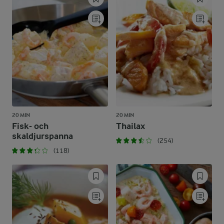
20 MIN
20 MIN
Fisk- och
Thailax
skaldjurspanna
(254)
(118)