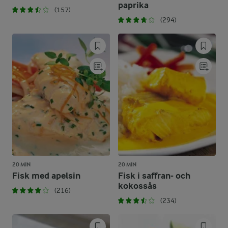
paprika
(157)
(294)
20 MIN
20 MIN
Fisk med apelsin
Fisk i saffran- och
kokossås
(216)
(234)