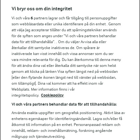
Fler Arlasajter
Vi bryr oss om din integritet
Vi och våra
6
partners lagrar och får tillgång till personuppgifter
För ägare
som webbläsardata eller unika identifierare på din enhet . Genom
att välja Jag accepterar tillåter du att spårningstekniker används
Arlas kundportal
för de syften som anges under ”Vi och våra partners behandlar
Arla.com
data för att tillhandahålla”. . Om du väljer Avvisa alla eller
Falbygdens Ost
återkallar ditt samtycke inaktiveras de. Om spårare är
Arla webbshop
inaktiverade kan visst innehåll och vissa annonser som du ser
vara mindre relevanta för dig. Du kan återkomma till denna meny
Bildbank
för att ändra dina val eller återkalla ditt samtycke när som helst
genom att klicka på länken Visa syften längst ned på webbsidan
[eller den flytande ikonen längst ned till vänster på webbsidan,
om tillämpligt]. Dina val kommer att ha effekt inom vår
Följ oss
Webbplats. Mer information finns i vår
integritetspolicy.
Cookiepolicy
Vi och våra partners behandlar data för att tillhandahålla:
Använda exakta uppgifter om geografisk positionering. Aktivt läsa av
enhetens egenskaper för identifieringsändamål. Lagra och/eller få
åtkomst till information på en enhet. Personanpassad reklam och
innehåll, reklam- och innehållsmätning, forskning angående
målgrupp och tjänsteutveckling.