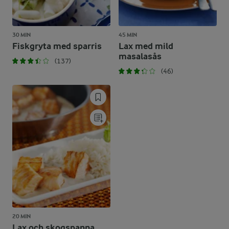
30 MIN
45 MIN
Fiskgryta med sparris
Lax med mild
masalasås
(137)
(46)
20 MIN
Lax och skogspanna