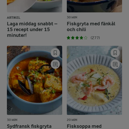
30 MIN
ARTIKEL
Laga middag snabbt –
Fiskgryta med fänkål
15 recept under 15
och chili
minuter!
(277)
30 MIN
20 MIN
Sydfransk fiskgryta
Fisksoppa med