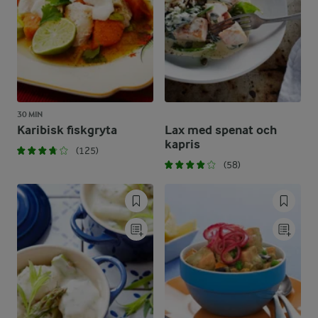
30 MIN
Karibisk fiskgryta
Lax med spenat och
kapris
(125)
(58)