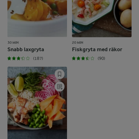
30 MIN
20 MIN
Snabb laxgryta
Fiskgryta med räkor
(187)
(90)