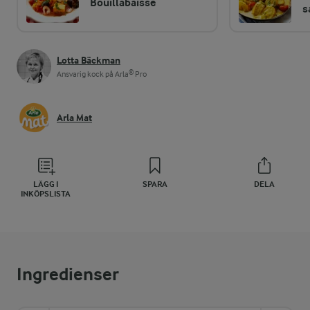
Bouillabaisse
s
Lotta Bäckman
Ansvarig kock på Arla® Pro
Arla Mat
LÄGG I
SPARA
DELA
INKÖPSLISTA
Ingredienser