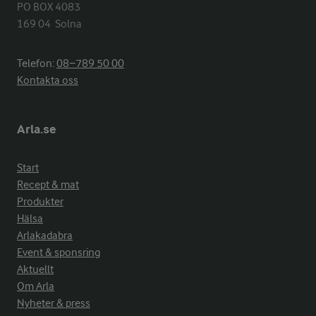
PO BOX 4083

169 04  Solna
Telefon:
08−789 50 00
Kontakta oss
Arla.se
Start
Recept & mat
Produkter
Hälsa
Arlakadabra
Event & sponsring
Aktuellt
Om Arla
Nyheter & press