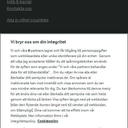
Jobb & karriär
Kontakta oss
Arla in other countries
Fler Arlasajter
Vi bryr oss om din integritet
Vi och våra
6
partners lagrar och får tillgång till personuppgifter
För ägare
som webbläsardata eller unika identifierare på din enhet . Genom
att välja Jag accepterar tillåter du att spårningstekniker används
Arlas kundportal
för de syften som anges under ”Vi och våra partners behandlar
Arla.com
data för att tillhandahålla”. . Om du väljer Avvisa alla eller
Falbygdens Ost
återkallar ditt samtycke inaktiveras de. Om spårare är
Arla webbshop
inaktiverade kan visst innehåll och vissa annonser som du ser
vara mindre relevanta för dig. Du kan återkomma till denna meny
Bildbank
för att ändra dina val eller återkalla ditt samtycke när som helst
genom att klicka på länken Visa syften längst ned på webbsidan
[eller den flytande ikonen längst ned till vänster på webbsidan,
om tillämpligt]. Dina val kommer att ha effekt inom vår
Följ oss
Webbplats. Mer information finns i vår
integritetspolicy.
Cookiepolicy