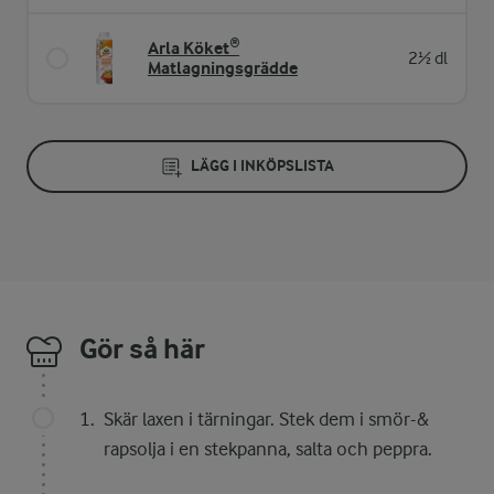
Arla Köket®
2½ dl
Matlagningsgrädde
LÄGG I INKÖPSLISTA
Gör så här
Skär laxen i tärningar. Stek dem i smör-&
rapsolja i en stekpanna, salta och peppra.