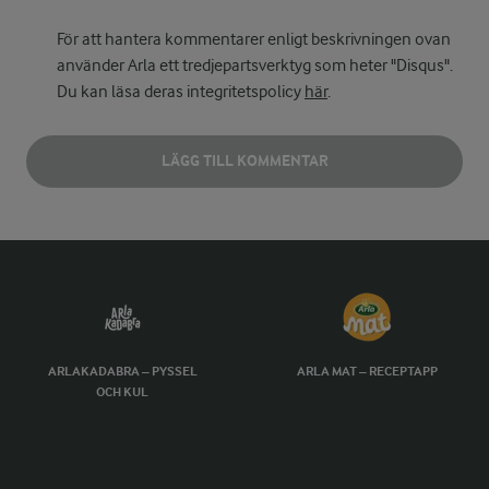
För att hantera kommentarer enligt beskrivningen ovan
använder Arla ett tredjepartsverktyg som heter "Disqus".
Du kan läsa deras integritetspolicy
här
.
LÄGG TILL KOMMENTAR
ARLAKADABRA – PYSSEL
ARLA MAT – RECEPTAPP
OCH KUL