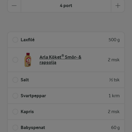
4 port
Laxfilé
500 g
Arla Köket® Smör- &
2 msk
rapsolja
Salt
½ tsk
Svartpeppar
1 krm
Kapris
2 msk
Babyspenat
60 g