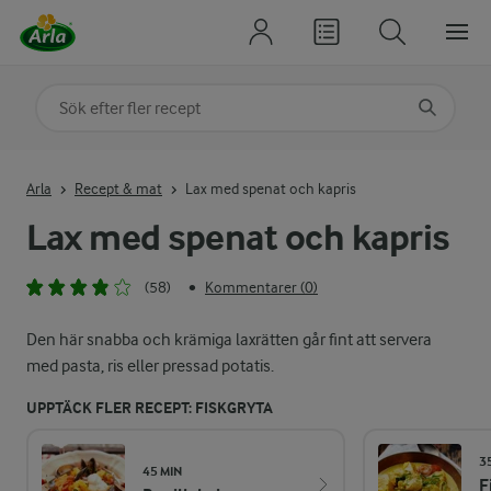
Sök på kategori eller ingrediens
Skriv in sökord för att få förslag
Arla
Recept & mat
Lax med spenat och kapris
Lax med spenat och kapris
(58)
Kommentarer (0)
•
Den här snabba och krämiga laxrätten går fint att servera
med pasta, ris eller pressad potatis.
UPPTÄCK FLER RECEPT: FISKGRYTA
3
45 MIN
F