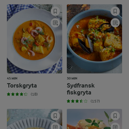
45 MIN
30 MIN
Torskgryta
Sydfransk
fiskgryta
(18)
(157)