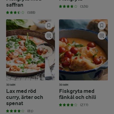
saffran
(326)
(588)
30 MIN
30 MIN
Lax med röd
Fiskgryta med
curry, ärter och
fänkål och chili
spenat
(277)
(81)