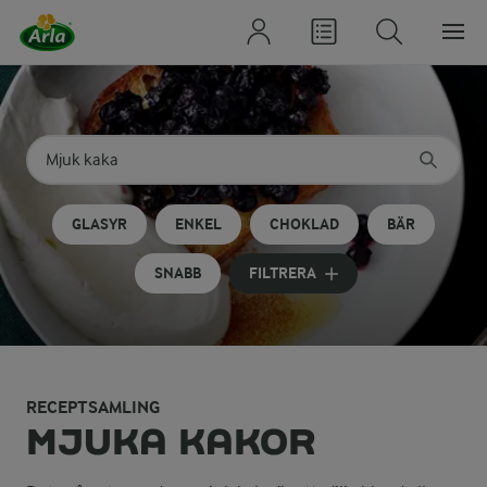
Sök på kategori eller ingrediens
Skriv in sökord för att få förslag
GLASYR
ENKEL
CHOKLAD
BÄR
SNABB
FILTRERA
RECEPTSAMLING
MJUKA KAKOR