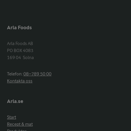
Arla Foods
Arla Foods AB

PO BOX 4083

169 04  Solna
Telefon:
08−789 50 00
Kontakta oss
Arla.se
Start
Recept & mat