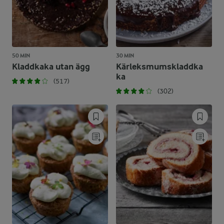
50 MIN
30 MIN
Kladdkaka utan ägg
Kärleksmumskladdka
ka
(517)
(302)