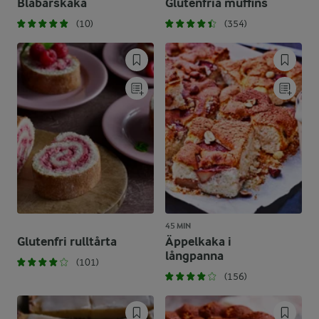
Blåbärskaka
Glutenfria muffins
(10)
(354)
45 MIN
Glutenfri rulltårta
Äppelkaka i
långpanna
(101)
(156)