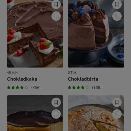
45 MIN
2 TIM
Chokladkaka
Chokladtårta
(266)
(138)