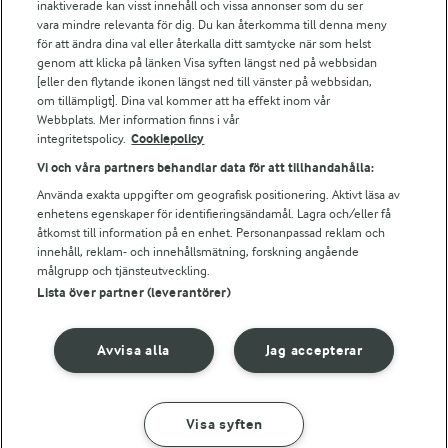
Arla webbshop
inaktiverade kan visst innehåll och vissa annonser som du ser
vara mindre relevanta för dig. Du kan återkomma till denna meny
Bildbank
för att ändra dina val eller återkalla ditt samtycke när som helst
genom att klicka på länken Visa syften längst ned på webbsidan
[eller den flytande ikonen längst ned till vänster på webbsidan,
om tillämpligt]. Dina val kommer att ha effekt inom vår
Följ oss
Webbplats. Mer information finns i vår
integritetspolicy.
Cookiepolicy
Vi och våra partners behandlar data för att tillhandahålla:
Använda exakta uppgifter om geografisk positionering. Aktivt läsa av
enhetens egenskaper för identifieringsändamål. Lagra och/eller få
åtkomst till information på en enhet. Personanpassad reklam och
innehåll, reklam- och innehållsmätning, forskning angående
målgrupp och tjänsteutveckling.
Lista över partner (leverantörer)
© 2026 Arla Foods
Ändra cookie-inställningar
Avvisa alla
Jag accepterar
Integritetspolicy
Om cookies
Visa syften