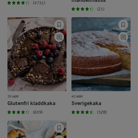
mandelmassa
(4731)
(21)
35 MIN
45 MIN
Glutenfri kladdkaka
Sverigekaka
(659)
(328)