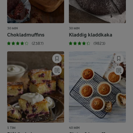
30 MIN
30 MIN
Chokladmuffins
Kladdig kladdkaka
(2387)
(9823)
1 TIM
40 MIN