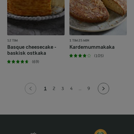
12 TIM
1 TIM 25 MIN
Basque cheesecake -
Kardemummakaka
baskisk ostkaka
(105)
(69)
1
2
3
4
...
9