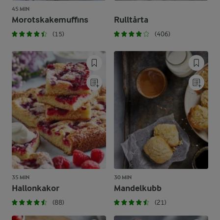
45 MIN
Morotskakemuffins
Rulltårta
(15)
(406)
35 MIN
30 MIN
Hallonkakor
Mandelkubb
(88)
(21)