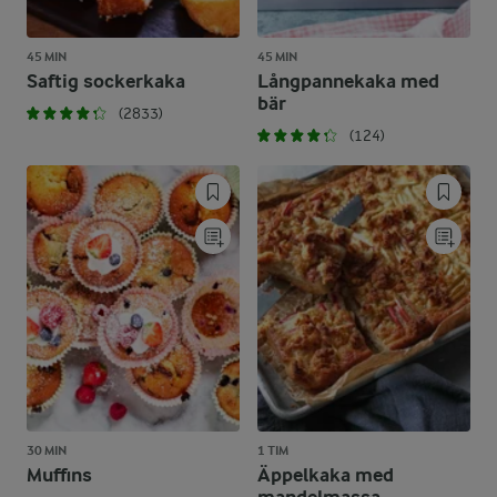
45 MIN
45 MIN
Saftig sockerkaka
Långpannekaka med
bär
(2833)
(124)
30 MIN
1 TIM
Muffins
Äppelkaka med