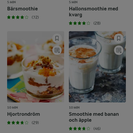
5 MIN
5 MIN
Bärsmoothie
Hallonsmoothie med
kvarg
(72)
(28)
10 MIN
10 MIN
Hjortrondröm
Smoothie med banan
och äpple
(29)
(46)