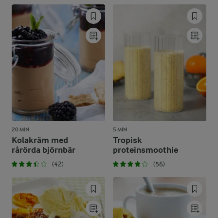
20 MIN
5 MIN
Kolakräm med
Tropisk
rårörda björnbär
proteinsmoothie
(42)
(56)