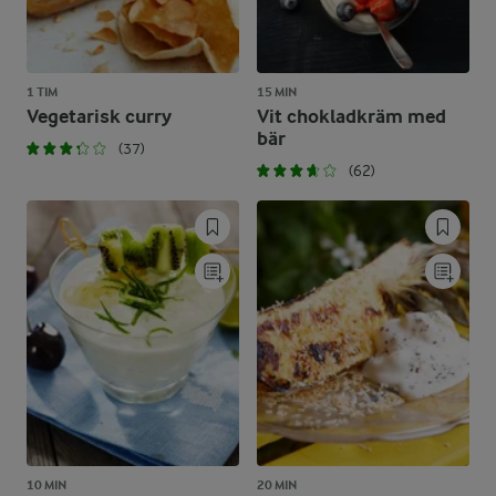
1 TIM
15 MIN
Vegetarisk curry
Vit chokladkräm med
bär
(37)
(62)
10 MIN
20 MIN