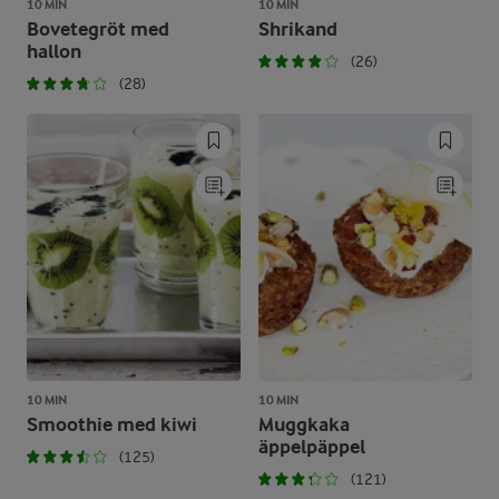
10 MIN
10 MIN
Bovetegröt med
Shrikand
hallon
(26)
(28)
10 MIN
10 MIN
Smoothie med kiwi
Muggkaka
äppelpäppel
(125)
(121)