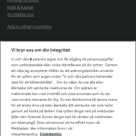
Nyheter & press
Jobb & karriär
Kontakta oss
Arla in other countries
Fler Arlasajter
Vi bryr oss om din integritet
Vi och våra
6
partners lagrar och får tillgång till personuppgifter
För ägare
som webbläsardata eller unika identifierare på din enhet . Genom
att välja Jag accepterar tillåter du att spårningstekniker används
Arlas kundportal
för de syften som anges under ”Vi och våra partners behandlar
Arla.com
data för att tillhandahålla”. . Om du väljer Avvisa alla eller
Falbygdens Ost
återkallar ditt samtycke inaktiveras de. Om spårare är
Arla webbshop
inaktiverade kan visst innehåll och vissa annonser som du ser
vara mindre relevanta för dig. Du kan återkomma till denna meny
Bildbank
för att ändra dina val eller återkalla ditt samtycke när som helst
genom att klicka på länken Visa syften längst ned på webbsidan
[eller den flytande ikonen längst ned till vänster på webbsidan,
om tillämpligt]. Dina val kommer att ha effekt inom vår
Följ oss
Webbplats. Mer information finns i vår
integritetspolicy.
Cookiepolicy