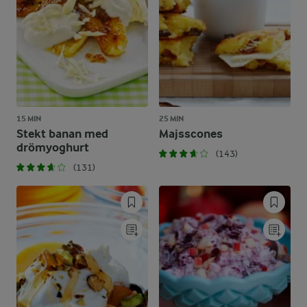
15 MIN
25 MIN
Stekt banan med
Majsscones
drömyoghurt
(143)
(131)