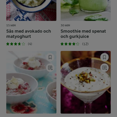
15 MIN
30 MIN
Sås med avokado och
Smoothie med spenat
matyoghurt
och gurkjuice
(4)
(12)