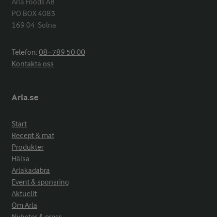
Arla Foods AB

PO BOX 4083

169 04  Solna
Telefon:
08−789 50 00
Kontakta oss
Arla.se
Start
Recept & mat
Produkter
Hälsa
Arlakadabra
Event & sponsring
Aktuellt
Om Arla