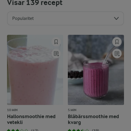
Visar
139
recept
Popularitet
10 MIN
5 MIN
Hallonsmoothie med
Blåbärssmoothie med
vetekli
kvarg
(42)
(39)