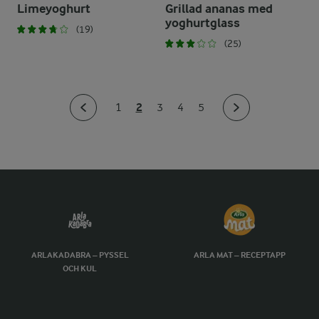
Limeyoghurt
Grillad ananas med
yoghurtglass
(19)
(25)
2
1
3
4
5
ARLAKADABRA – PYSSEL
ARLA MAT – RECEPTAPP
OCH KUL