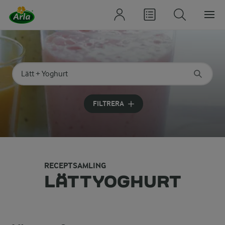
Sök på kategori eller ingrediens
Skriv in sökord för att få förslag
FILTRERA
RECEPTSAMLING
LÄTTYOGHURT