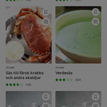
30 MIN
20 MIN
Sås till färsk krabba
Verdesås
och andra skaldjur
(60)
(46)