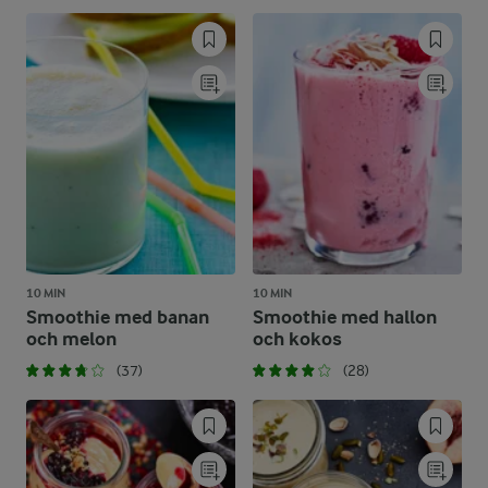
10 MIN
10 MIN
Smoothie med banan
Smoothie med hallon
och melon
och kokos
(37)
(28)