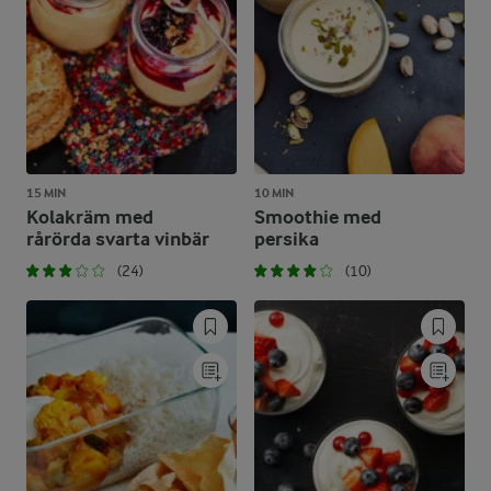
15 MIN
10 MIN
Kolakräm med
Smoothie med
rårörda svarta vinbär
persika
(24)
(10)