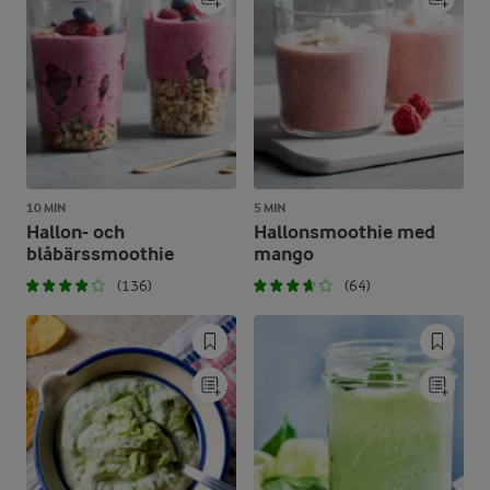
10 MIN
5 MIN
Hallon- och
Hallonsmoothie med
blåbärssmoothie
mango
(136)
(64)