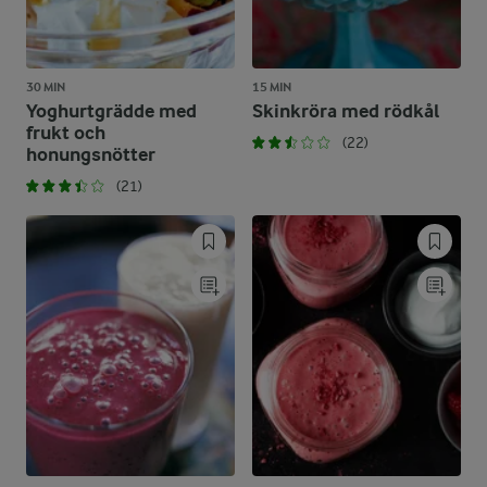
30 MIN
15 MIN
Yoghurtgrädde med
Skinkröra med rödkål
frukt och
(22)
honungsnötter
(21)