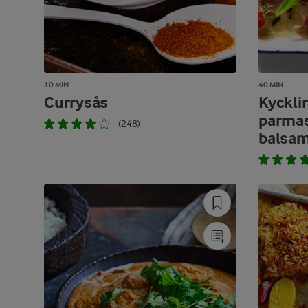
10 MIN
40 MIN
Currysås
Kyckli
parmas
(248)
balsa