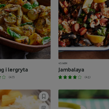
45 MIN
g i lergryta
Jambalaya
(47)
(41)