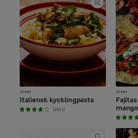
30 MIN
30 MIN
Italiensk kycklingpasta
Fajita
mango
(2011)