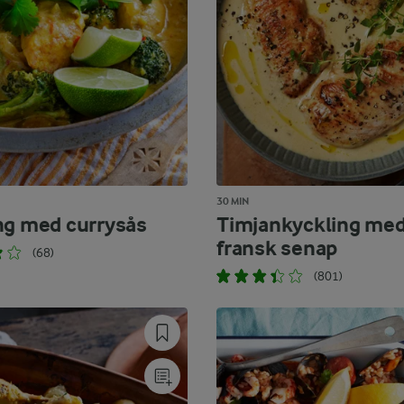
30 MIN
ng med currysås
Timjankyckling me
fransk senap
(68)
(801)