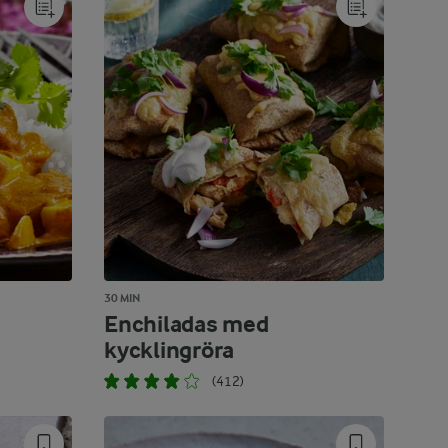
30 MIN
Enchiladas med
kycklingröra
(412)