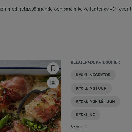
en med heta,spännande och smakrika varianter av vår favoritf
RELATERADE KATEGORIER
KYCKLINGPASTA
KYCKLINGPAJ
FRITERAD
GRILLA
KYCKLING
MARINAD
KYCKLINGGRYTOR
KYCKLING
KYCKLING
MED
TILL
CURRY
KYCKLING
KYCKLING I UGN
KYCKLINGFILÉ I UGN
KYCKLING
Se mer