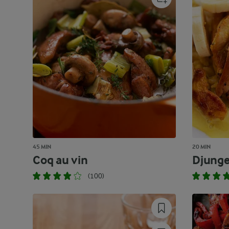
45 MIN
20 MIN
Coq au vin
Djunge
(100)