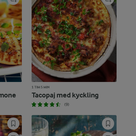
1 TIM 5 MIN
limone
Tacopaj med kyckling
(9)