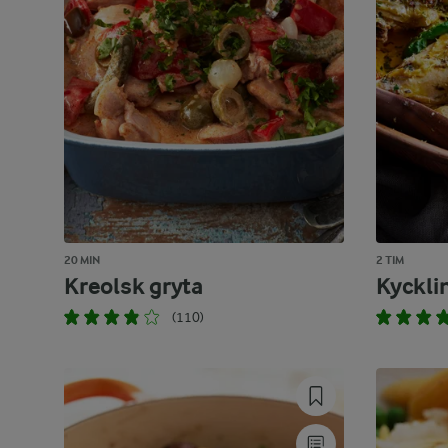
20 MIN
2 TIM
Kreolsk gryta
Kycklin
(110)