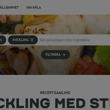
ÅLLBARHET
OM ARLA
KYCKLING
Sök på kategori eller ingrediens
Skriv in sökord för att få förslag
FILTRERA
RECEPTSAMLING
CKLING MED ST