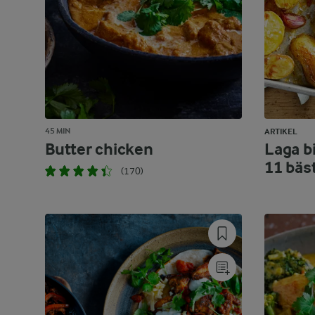
45 MIN
ARTIKEL
Butter chicken
Laga bi
11 bäs
(170)