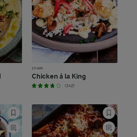
25 MIN
d
Chicken á la King
(342)