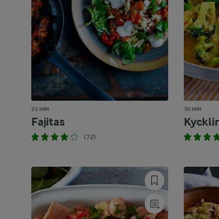
25 MIN
30 MIN
Fajitas
Kyckli
(72)