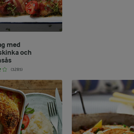
ng med
kinka och
msås
(3285)