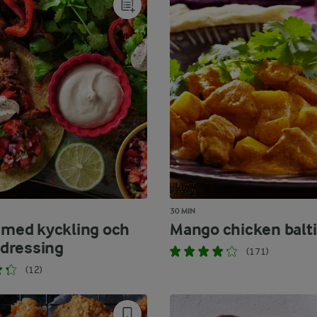
30 MIN
s med kyckling och
Mango chicken balti
dressing
(171)
(12)