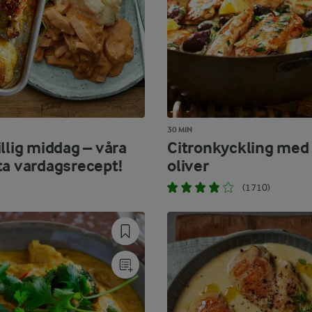
30 MIN
llig middag – våra
Citronkyckling med
ta vardagsrecept!
oliver
(1710)