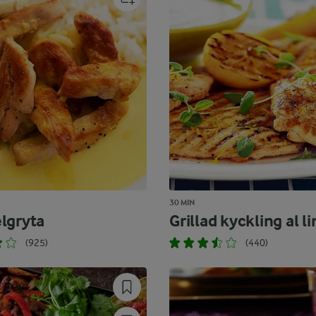
30 MIN
lgryta
Grillad kyckling al 
(925)
(440)