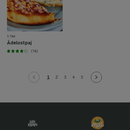
1 TIM
Ädelostpaj
(76)
1
2
3
4
5