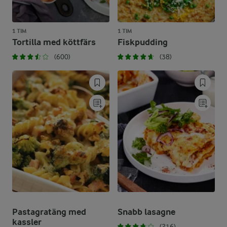
1 TIM
1 TIM
Tortilla med köttfärs
Fiskpudding
(600)
(38)
Pastagratäng med
Snabb lasagne
kassler
(216)