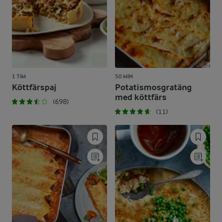
1 TIM
50 MIN
Köttfärspaj
Potatismosgratäng
med köttfärs
(698)
(11)