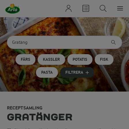
Sök på kategori eller ingrediens
Skriv in sökord för att få förslag
FÄRS
KASSLER
POTATIS
FISK
PASTA
FILTRERA
RECEPTSAMLING
GRATÄNGER