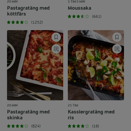
20 MIN
1 TIM 5 MIN
Pastagratäng med
Moussaka
köttfärs
(661)
(1252)
20 MIN
21 TIM
Pastagratäng med
Kasslergratäng med
skinka
ris
(824)
(18)