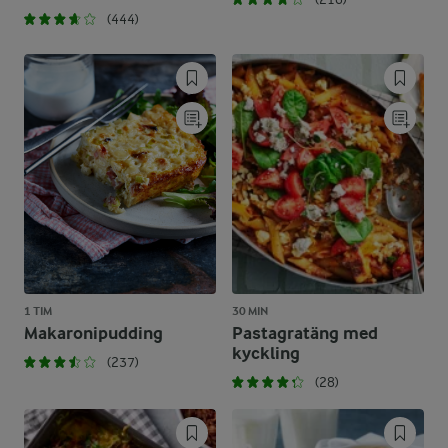
(444)
1 TIM
30 MIN
Makaronipudding
Pastagratäng med
kyckling
(237)
(28)