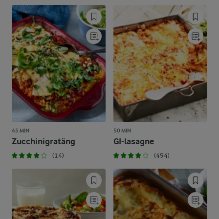
45 MIN
50 MIN
Zucchinigratäng
GI-lasagne
(14)
(494)