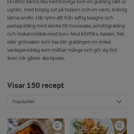
Få rätter känns lika hemtrevliga som en gratäng rakt ur
ugnen, med krispig ost på toppen och en varm, krämig
kärna under. Här ryms allt från saftig lasagne och
pastagratäng med skinka till moussaka, potatisgratäng
och makaronilåda med korv. Med köttfärs, kassler, fisk
eller grönsaker som bas blir gratängen en enkel
vardagsmiddag som mättar många och gör sig fint
även när gäster ska bjudas.
Visar
150
recept
Popularitet