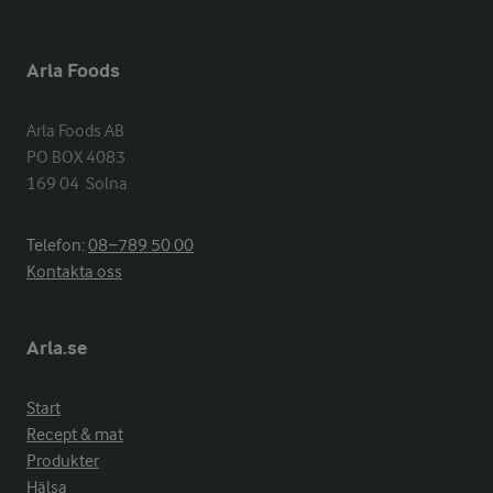
Arla Foods
Arla Foods AB

PO BOX 4083

169 04  Solna
Telefon:
08−789 50 00
Kontakta oss
Arla.se
Start
Recept & mat
Produkter
Hälsa