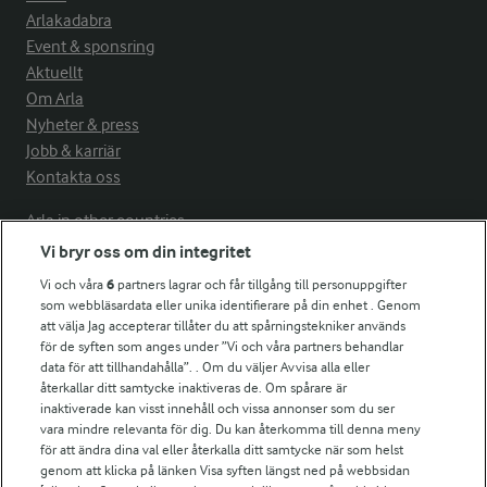
Arlakadabra
Event & sponsring
Aktuellt
Om Arla
Nyheter & press
Jobb & karriär
Kontakta oss
Arla in other countries
Vi bryr oss om din integritet
Vi och våra
6
partners lagrar och får tillgång till personuppgifter
Fler Arlasajter
som webbläsardata eller unika identifierare på din enhet . Genom
att välja Jag accepterar tillåter du att spårningstekniker används
för de syften som anges under ”Vi och våra partners behandlar
För ägare
data för att tillhandahålla”. . Om du väljer Avvisa alla eller
Arlas kundportal
återkallar ditt samtycke inaktiveras de. Om spårare är
Arla.com
inaktiverade kan visst innehåll och vissa annonser som du ser
vara mindre relevanta för dig. Du kan återkomma till denna meny
Falbygdens Ost
för att ändra dina val eller återkalla ditt samtycke när som helst
Arla webbshop
genom att klicka på länken Visa syften längst ned på webbsidan
Bildbank