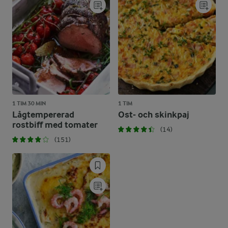
1 TIM 30 MIN
1 TIM
Lågtempererad
Ost- och skinkpaj
rostbiff med tomater
(14)
(151)