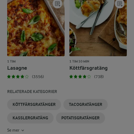
1 TIM
1 TIM 10 MIN
Lasagne
Köttfärsgratäng
(3556)
(738)
RELATERADE KATEGORIER
KÖTTFÄRSGRATÄNGER
TACOGRATÄNGER
KASSLERGRATÄNG
POTATISGRATÄNGER
Se mer