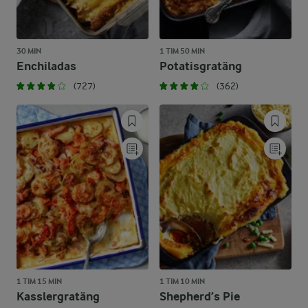
30 MIN
1 TIM 50 MIN
Enchiladas
Potatisgratäng
(727)
(362)
1 TIM 15 MIN
1 TIM 10 MIN
Kasslergratäng
Shepherd’s Pie