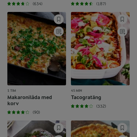
(634)
(187)
1 TIM
45 MIN
Makaronilåda med
Tacogratäng
korv
(332)
(90)