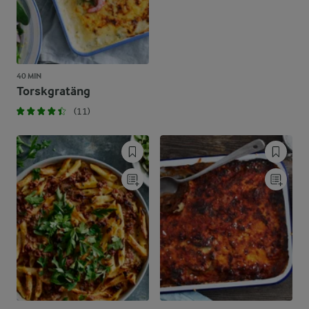
40 MIN
Torskgratäng
(11)