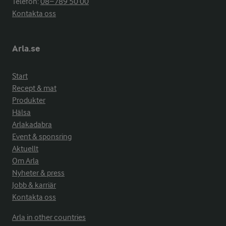
Telefon:
08−789 50 00
Kontakta oss
Arla.se
Start
Recept & mat
Produkter
Hälsa
Arlakadabra
Event & sponsring
Aktuellt
Om Arla
Nyheter & press
Jobb & karriär
Kontakta oss
Arla in other countries