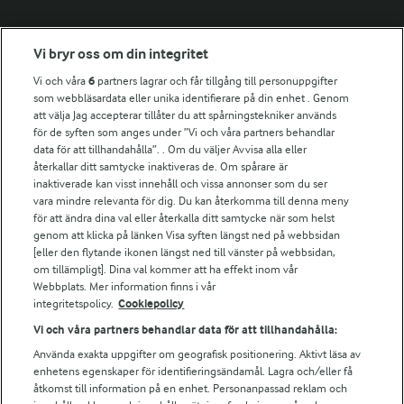
Fler Arlasajter
Vi bryr oss om din integritet
Vi och våra
6
partners lagrar och får tillgång till personuppgifter
För ägare
som webbläsardata eller unika identifierare på din enhet . Genom
att välja Jag accepterar tillåter du att spårningstekniker används
Arlas kundportal
för de syften som anges under ”Vi och våra partners behandlar
Arla.com
data för att tillhandahålla”. . Om du väljer Avvisa alla eller
Falbygdens Ost
återkallar ditt samtycke inaktiveras de. Om spårare är
Arla webbshop
inaktiverade kan visst innehåll och vissa annonser som du ser
vara mindre relevanta för dig. Du kan återkomma till denna meny
Bildbank
för att ändra dina val eller återkalla ditt samtycke när som helst
genom att klicka på länken Visa syften längst ned på webbsidan
[eller den flytande ikonen längst ned till vänster på webbsidan,
om tillämpligt]. Dina val kommer att ha effekt inom vår
Följ oss
Webbplats. Mer information finns i vår
integritetspolicy.
Cookiepolicy
Vi och våra partners behandlar data för att tillhandahålla:
Använda exakta uppgifter om geografisk positionering. Aktivt läsa av
enhetens egenskaper för identifieringsändamål. Lagra och/eller få
åtkomst till information på en enhet. Personanpassad reklam och