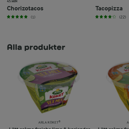
45 MIN
Chorizotacos
Tacopizza
(1)
(22)
Alla produkter
ARLA KÖKET®
A