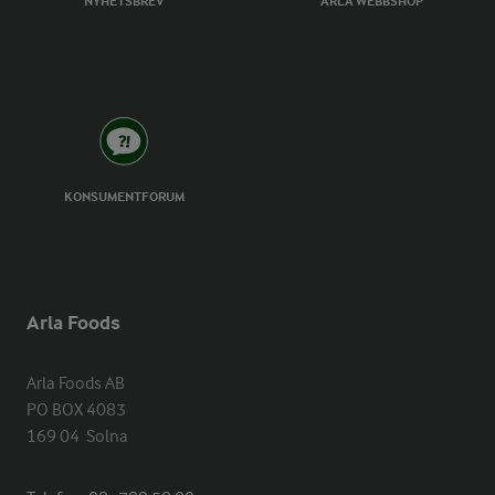
NYHETSBREV
ARLA WEBBSHOP
KONSUMENTFORUM
Arla Foods
Arla Foods AB

PO BOX 4083

169 04  Solna