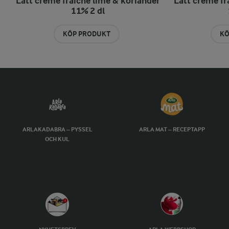
Lätt crème fraiche lime & koriander
Lätt crème f
11% 2 dl
KÖP PRODUKT
KÖ
ARLAKADABRA – PYSSEL
ARLA MAT – RECEPTAPP
OCH KUL