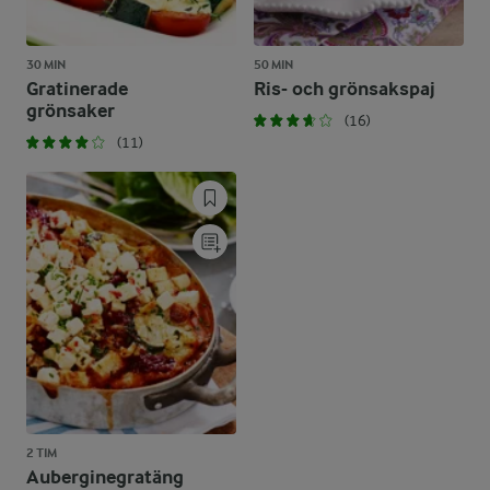
30 MIN
50 MIN
Gratinerade
Ris- och grönsakspaj
grönsaker
(16)
(11)
2 TIM
Auberginegratäng