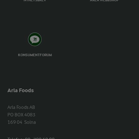
NYHETSBREV
ARLA WEBBSHOP
KONSUMENTFORUM
Arla Foods
Arla Foods AB

PO BOX 4083

169 04  Solna