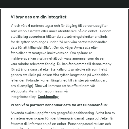
Fler Arlasajter
Vi bryr oss om din integritet
Vi och våra
6
partners lagrar och får tillgång till personuppgifter
För ägare
som webbläsardata eller unika identifierare på din enhet . Genom
att välja Jag accepterar tillåter du att spårningstekniker används
Arlas kundportal
för de syften som anges under ”Vi och våra partners behandlar
Arla.com
data för att tillhandahålla”. . Om du väljer Avvisa alla eller
Falbygdens Ost
återkallar ditt samtycke inaktiveras de. Om spårare är
Arla webbshop
inaktiverade kan visst innehåll och vissa annonser som du ser
vara mindre relevanta för dig. Du kan återkomma till denna meny
Bildbank
för att ändra dina val eller återkalla ditt samtycke när som helst
genom att klicka på länken Visa syften längst ned på webbsidan
[eller den flytande ikonen längst ned till vänster på webbsidan,
om tillämpligt]. Dina val kommer att ha effekt inom vår
Följ oss
Webbplats. Mer information finns i vår
integritetspolicy.
Cookiepolicy
Vi och våra partners behandlar data för att tillhandahålla:
Använda exakta uppgifter om geografisk positionering. Aktivt läsa av
enhetens egenskaper för identifieringsändamål. Lagra och/eller få
åtkomst till information på en enhet. Personanpassad reklam och