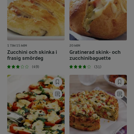
1 TIM 15 MIN
20 MIN
Zucchini och skinka i
Gratinerad skink- och
frasig smördeg
zucchinibaguette
(49)
(31)