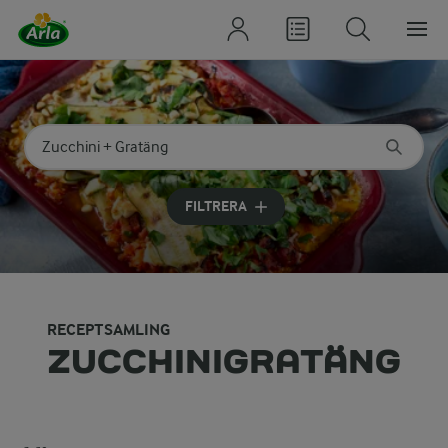
Sök på kategori eller ingrediens
Skriv in sökord för att få förslag
FILTRERA
RECEPTSAMLING
ZUCCHINIGRATÄNG