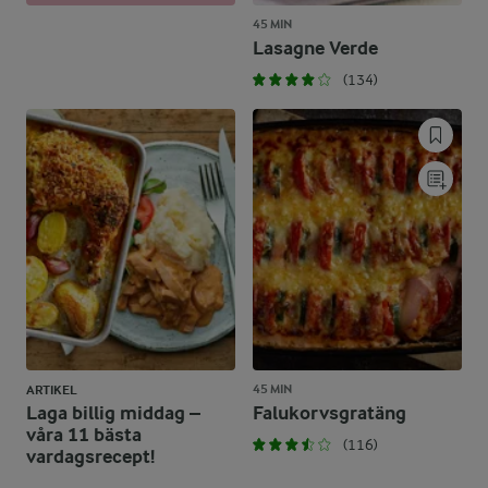
45 MIN
Lasagne Verde
(134)
45 MIN
ARTIKEL
Laga billig middag –
Falukorvsgratäng
våra 11 bästa
(116)
vardagsrecept!