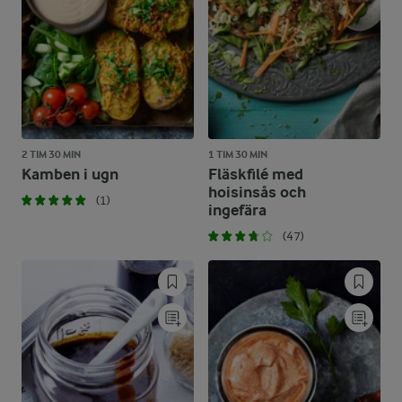
2 TIM 30 MIN
1 TIM 30 MIN
Kamben i ugn
Fläskfilé med
hoisinsås och
(1)
ingefära
(47)