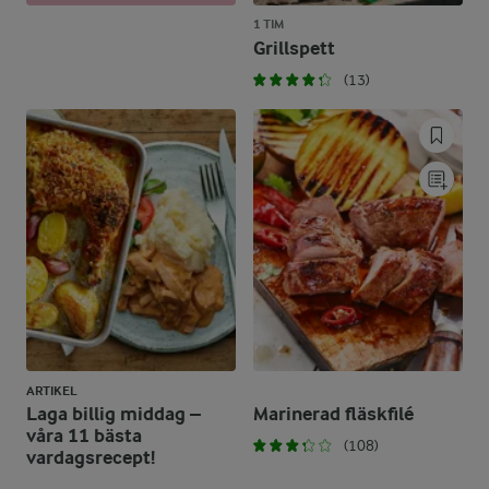
1 TIM
Grillspett
(13)
ARTIKEL
Laga billig middag –
Marinerad fläskfilé
våra 11 bästa
(108)
vardagsrecept!