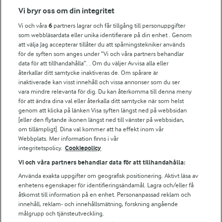
Vi bryr oss om din integritet
Vi och våra
6
partners lagrar och får tillgång till personuppgifter
Fler Arlasajter
som webbläsardata eller unika identifierare på din enhet . Genom
att välja Jag accepterar tillåter du att spårningstekniker används
för de syften som anges under ”Vi och våra partners behandlar
För ägare
data för att tillhandahålla”. . Om du väljer Avvisa alla eller
Arlas kundportal
återkallar ditt samtycke inaktiveras de. Om spårare är
Arla.com
inaktiverade kan visst innehåll och vissa annonser som du ser
vara mindre relevanta för dig. Du kan återkomma till denna meny
Falbygdens Ost
för att ändra dina val eller återkalla ditt samtycke när som helst
Arla webbshop
genom att klicka på länken Visa syften längst ned på webbsidan
Bildbank
[eller den flytande ikonen längst ned till vänster på webbsidan,
om tillämpligt]. Dina val kommer att ha effekt inom vår
Webbplats. Mer information finns i vår
integritetspolicy.
Cookiepolicy
Följ oss
Vi och våra partners behandlar data för att tillhandahålla:
Använda exakta uppgifter om geografisk positionering. Aktivt läsa av
enhetens egenskaper för identifieringsändamål. Lagra och/eller få
åtkomst till information på en enhet. Personanpassad reklam och
innehåll, reklam- och innehållsmätning, forskning angående
målgrupp och tjänsteutveckling.