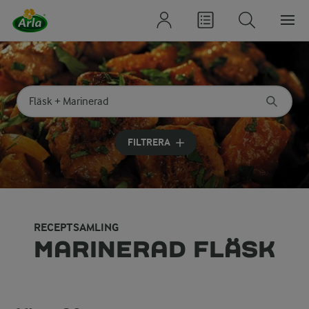
Sök på kategori eller ingrediens
Skriv in sökord för att få förslag
FILTRERA
RECEPTSAMLING
MARINERAD FLÄSK