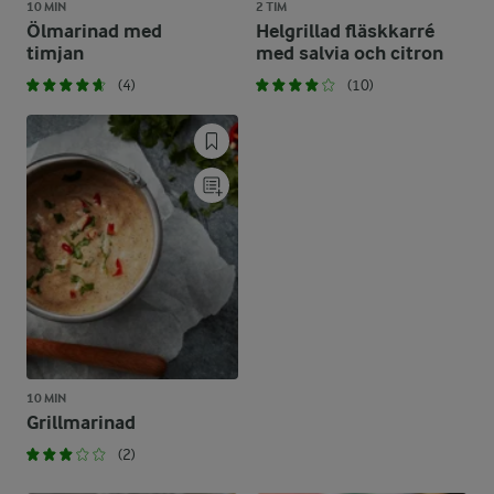
10 MIN
2 TIM
Ölmarinad med
Helgrillad fläskkarré
timjan
med salvia och citron
(4)
(10)
10 MIN
Grillmarinad
(2)