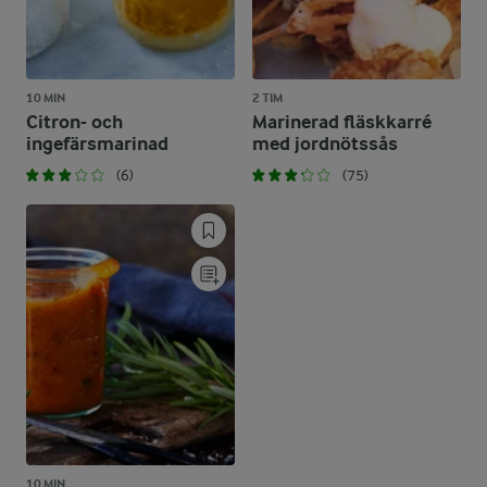
10 MIN
2 TIM
Citron- och
Marinerad fläskkarré
ingefärsmarinad
med jordnötssås
(6)
(75)
10 MIN