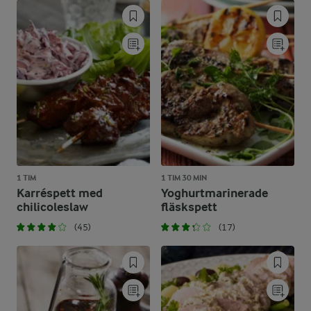
1 TIM
1 TIM 30 MIN
Karréspett med
Yoghurtmarinerade
chilicoleslaw
fläskspett
(45)
(17)