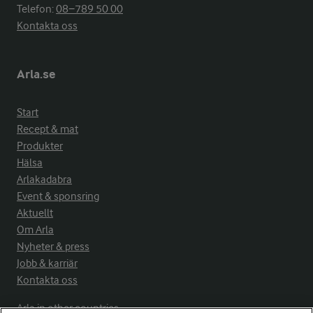
Telefon:
08−789 50 00
Kontakta oss
Arla.se
Start
Recept & mat
Produkter
Hälsa
Arlakadabra
Event & sponsring
Aktuellt
Om Arla
Nyheter & press
Jobb & karriär
Kontakta oss
Arla in other countries