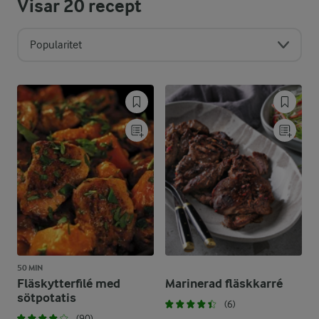
Visar
20
recept
Popularitet
50 MIN
Fläskytterfilé med
Marinerad fläskkarré
sötpotatis
(6)
(90)