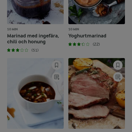
10 MIN
10 MIN
Marinad med ingefära,
Yoghurtmarinad
chili och honung
(22)
(51)