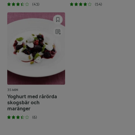
(43)
(54)
35 MIN
Yoghurt med rårörda
skogsbär och
maränger
(6)