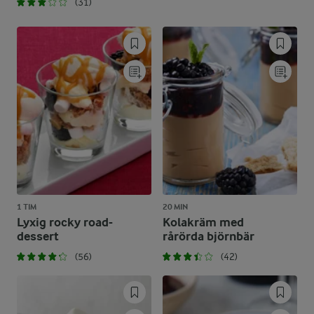
(31)
1 TIM
20 MIN
Lyxig rocky road-
Kolakräm med
dessert
rårörda björnbär
(56)
(42)