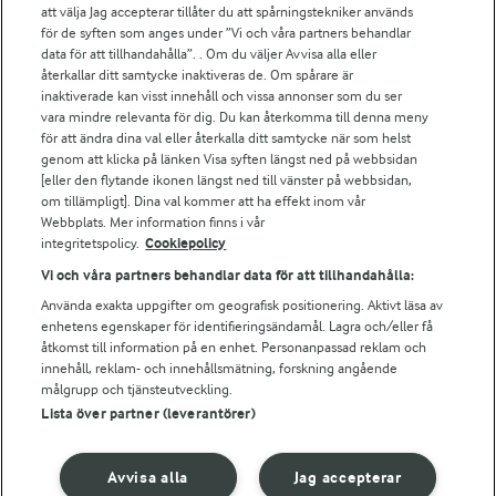
att välja Jag accepterar tillåter du att spårningstekniker används
Arlas kundportal
för de syften som anges under ”Vi och våra partners behandlar
Arla.com
data för att tillhandahålla”. . Om du väljer Avvisa alla eller
Falbygdens Ost
återkallar ditt samtycke inaktiveras de. Om spårare är
Arla webbshop
inaktiverade kan visst innehåll och vissa annonser som du ser
vara mindre relevanta för dig. Du kan återkomma till denna meny
Bildbank
för att ändra dina val eller återkalla ditt samtycke när som helst
genom att klicka på länken Visa syften längst ned på webbsidan
[eller den flytande ikonen längst ned till vänster på webbsidan,
om tillämpligt]. Dina val kommer att ha effekt inom vår
Följ oss
Webbplats. Mer information finns i vår
integritetspolicy.
Cookiepolicy
Vi och våra partners behandlar data för att tillhandahålla:
Använda exakta uppgifter om geografisk positionering. Aktivt läsa av
enhetens egenskaper för identifieringsändamål. Lagra och/eller få
åtkomst till information på en enhet. Personanpassad reklam och
innehåll, reklam- och innehållsmätning, forskning angående
målgrupp och tjänsteutveckling.
Lista över partner (leverantörer)
© 2026 Arla Foods
Ändra cookie-inställningar
Avvisa alla
Jag accepterar
Integritetspolicy