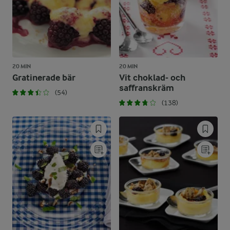
20 MIN
20 MIN
Gratinerade bär
Vit choklad- och
saffranskräm
(54)
(138)