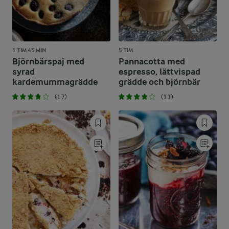
1 TIM 45 MIN
5 TIM
Björnbärspaj med
Pannacotta med
syrad
espresso, lättvispad
kardemummagrädde
grädde och björnbär
(17)
(11)