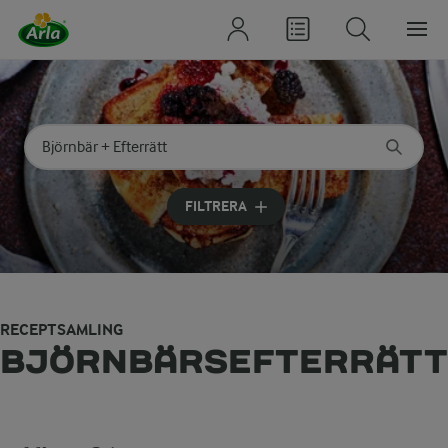
Sök på kategori eller ingrediens
Skriv in sökord för att få förslag
FILTRERA
RECEPTSAMLING
BJÖRNBÄRSEFTERRÄTT