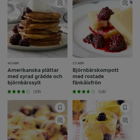
40 MIN
15 MIN
Amerikanska plättar
Björnbärskompott
med syrad grädde och
med rostade
björnbärssylt
fänkålsfrön
(39)
(16)