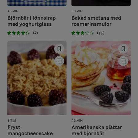
15 MIN
50 MIN
Björnbär i lönnsirap
Bakad smetana med
med yoghurtglass
rosmarinsmulor
(4)
(13)
2 TIM
45 MIN
Fryst
Amerikanska plättar
mangocheesecake
med björnbär