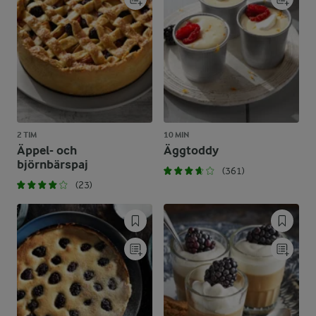
2 TIM
10 MIN
Äppel- och
Äggtoddy
björnbärspaj
(361)
(23)