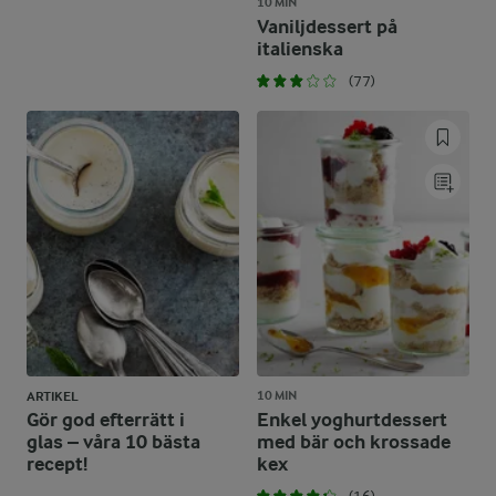
10 MIN
Vaniljdessert på
italienska
(77)
10 MIN
ARTIKEL
Gör god efterrätt i
Enkel yoghurtdessert
glas – våra 10 bästa
med bär och krossade
recept!
kex