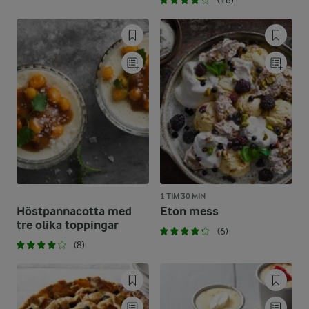
(16)
1 TIM 30 MIN
Höstpannacotta med
Eton mess
tre olika toppingar
(6)
(8)