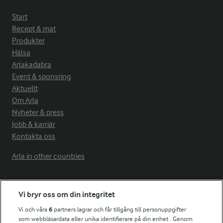
Start
Recept & mat
Produkter
Hälsa
Arlakadabra
Event & sponsring
Aktuellt
Om Arla
Nyheter & press
Jobb & karriär
Kontakta oss
Arla in other countries
Fler Arlasajter
Vi bryr oss om din integritet
Vi och våra
6
partners lagrar och får tillgång till personuppgifter
För ägare
som webbläsardata eller unika identifierare på din enhet . Genom