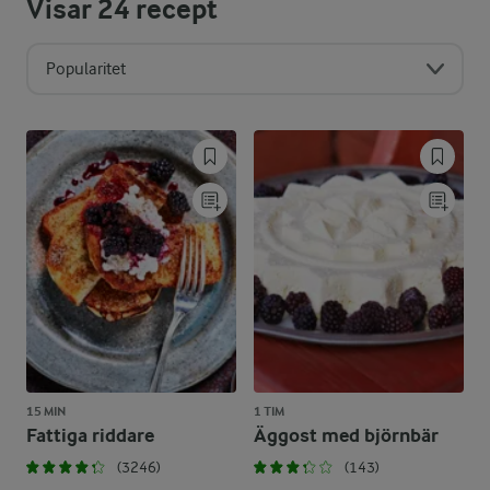
Visar
24
recept
Popularitet
15 MIN
1 TIM
Fattiga riddare
Äggost med björnbär
(3246)
(143)