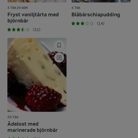
4 TIM 20 MIN
4 TIM
Fryst vaniljtårta med
Blåbärschiapudding
björnbär
(14)
(31)
20 TIM
Ädelost med
marinerade björnbär