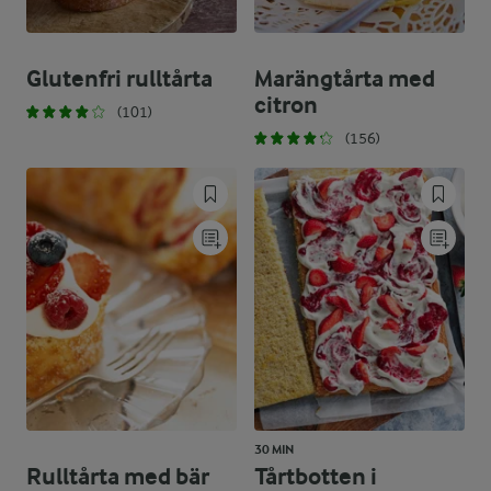
Glutenfri rulltårta
Marängtårta med
citron
(101)
(156)
30 MIN
Rulltårta med bär
Tårtbotten i