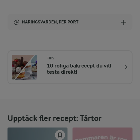
NÄRINGSVÄRDEN, PER PORT
Energi:
236 kcal
TIPS
10 roliga bakrecept du vill
ENERGIDISTRIBUTION %
NÄRINGSVÄRDEN PER PORT
testa direkt!
-
2,6 g
Fiber:
7,7 %
4,5 g
Protein:
Upptäck fler recept: Tårtor
40,4 %
10,8 g
Fett:
51,9 %
30,2 g
Kolhydrater: