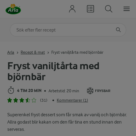
Sök på kategori eller ingrediens
Skriv in sökord för att få förslag
Arla
Recept & mat
Fryst vaniljtårta med björnbär
Fryst vaniljtårta med
björnbär
4 TIM 20 MIN
Arbetstid: 20 min
•
FRYSBAR
(31)
Kommentarer (1)
•
Superenkel fryst dessert som får smak av vanilj och björnbär.
Allra godast blir kakan om den får tina en stund innan den
serveras.