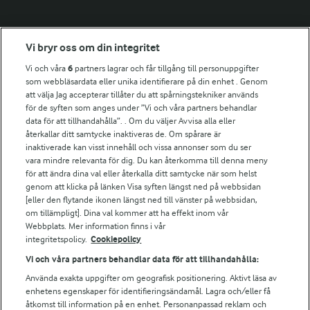
Fler Arlasajter
Vi bryr oss om din integritet
Vi och våra
6
partners lagrar och får tillgång till personuppgifter
För ägare
som webbläsardata eller unika identifierare på din enhet . Genom
att välja Jag accepterar tillåter du att spårningstekniker används
Arlas kundportal
för de syften som anges under ”Vi och våra partners behandlar
Arla.com
data för att tillhandahålla”. . Om du väljer Avvisa alla eller
Falbygdens Ost
återkallar ditt samtycke inaktiveras de. Om spårare är
Arla webbshop
inaktiverade kan visst innehåll och vissa annonser som du ser
vara mindre relevanta för dig. Du kan återkomma till denna meny
Bildbank
för att ändra dina val eller återkalla ditt samtycke när som helst
genom att klicka på länken Visa syften längst ned på webbsidan
[eller den flytande ikonen längst ned till vänster på webbsidan,
om tillämpligt]. Dina val kommer att ha effekt inom vår
Följ oss
Webbplats. Mer information finns i vår
integritetspolicy.
Cookiepolicy
Vi och våra partners behandlar data för att tillhandahålla:
Använda exakta uppgifter om geografisk positionering. Aktivt läsa av
enhetens egenskaper för identifieringsändamål. Lagra och/eller få
åtkomst till information på en enhet. Personanpassad reklam och