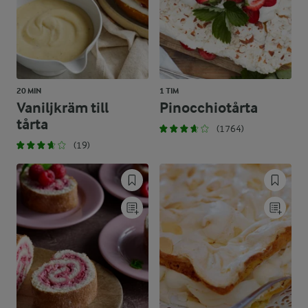
20 MIN
1 TIM
Vaniljkräm till
Pinocchiotårta
tårta
(1764)
(19)