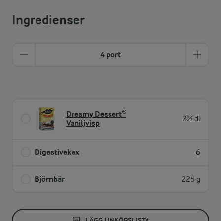
Ingredienser
4 port
Dreamy Dessert®
2½ dl
Vaniljvisp
Digestivekex
6
Björnbär
225 g
LÄGG I INKÖPSLISTA