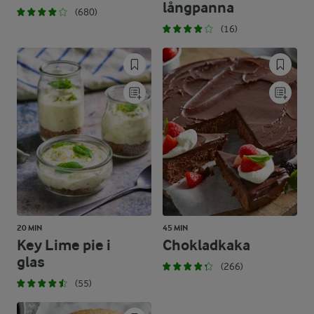
långpanna
(680)
(16)
20 MIN
45 MIN
Key Lime pie i
Chokladkaka
glas
(266)
(55)