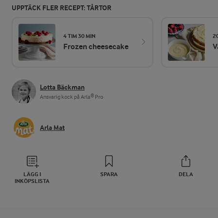
UPPTÄCK FLER RECEPT: TÅRTOR
4 TIM 30 MIN
2
Frozen cheesecake
V
Lotta Bäckman
Ansvarig kock på Arla® Pro
Arla Mat
LÄGG I
SPARA
DELA
INKÖPSLISTA