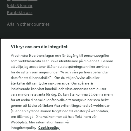
Jobb & karriär
Kontakta oss
Arla in other countries
Fler Arlasajter
Vi bryr oss om din integritet
Vi och våra
6
partners lagrar och får tillgång till personuppgifter
För ägare
som webbläsardata eller unika identifierare på din enhet . Genom
att välja Jag accepterar tillåter du att spårningstekniker används
Arlas kundportal
för de syften som anges under ”Vi och våra partners behandlar
Arla.com
data för att tillhandahålla”. . Om du väljer Avvisa alla eller
Falbygdens Ost
återkallar ditt samtycke inaktiveras de. Om spårare är
Arla webbshop
inaktiverade kan visst innehåll och vissa annonser som du ser
vara mindre relevanta för dig. Du kan återkomma till denna meny
Bildbank
för att ändra dina val eller återkalla ditt samtycke när som helst
genom att klicka på länken Visa syften längst ned på webbsidan
[eller den flytande ikonen längst ned till vänster på webbsidan,
om tillämpligt]. Dina val kommer att ha effekt inom vår
Följ oss
Webbplats. Mer information finns i vår
integritetspolicy.
Cookiepolicy