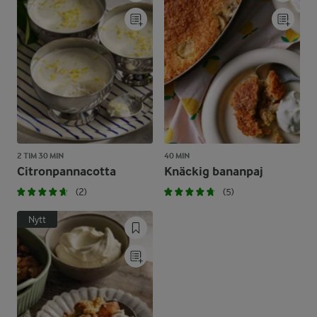
2 TIM 30 MIN
40 MIN
Citronpannacotta
Knäckig bananpaj
(2)
(5)
Nytt