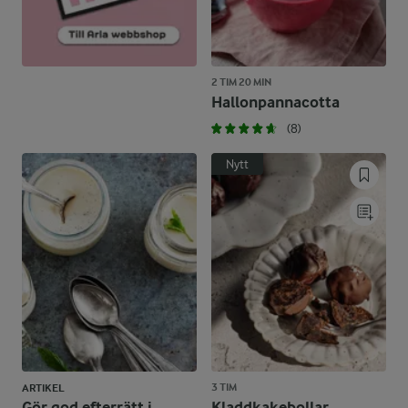
2 TIM 20 MIN
Hallonpannacotta
(8)
Nytt
3 TIM
ARTIKEL
Gör god efterrätt i
Kladdkakebollar