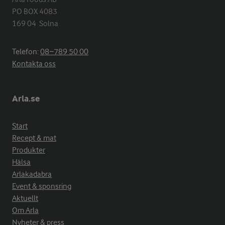
PO BOX 4083

169 04  Solna
Telefon:
08−789 50 00
Kontakta oss
Arla.se
Start
Recept & mat
Produkter
Hälsa
Arlakadabra
Event & sponsring
Aktuellt
Om Arla
Nyheter & press