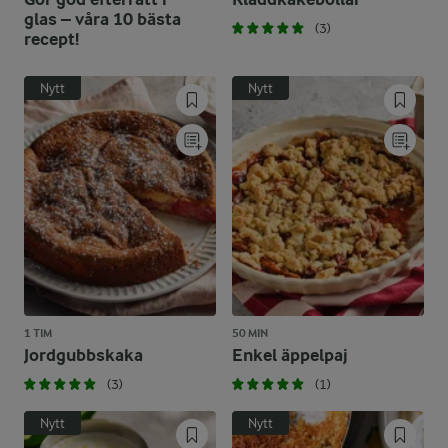
glas – våra 10 bästa
(3)
recept!
Nytt
Nytt
1 TIM
50 MIN
Jordgubbskaka
Enkel äppelpaj
(3)
(1)
Nytt
Nytt