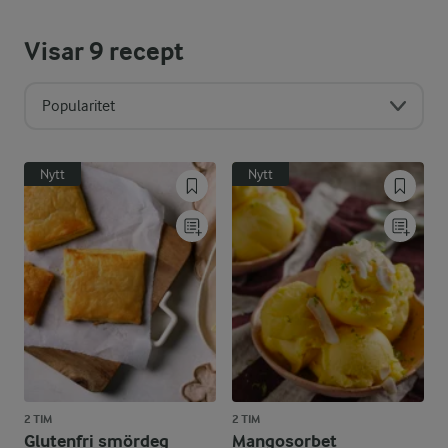
Visar
9
recept
Popularitet
Nytt
Nytt
2 TIM
2 TIM
Glutenfri smördeg
Mangosorbet