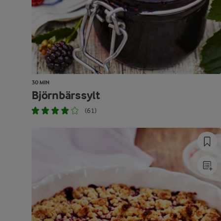
30 MIN
Björnbärssylt
(61)