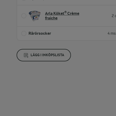
Arla Köket® Crème
2 
fraiche
Rårörsocker
4 ms
LÄGG I INKÖPSLISTA