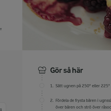
UT
Gör så här
Sätt ugnen på 250° eller 225° 
Fördela de frysta bären i ugnss
över bären och strö över råsoc
g