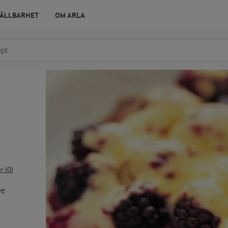
ÅLLBARHET
OM ARLA
r ingrediens
t få förslag
 (0)
De