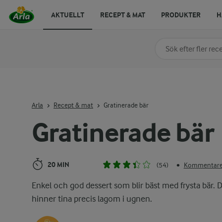
AKTUELLT
RECEPT & MAT
PRODUKTER
H
Sök på kategori elle
Skriv in sökord för at
Arla
Recept & mat
Gratinerade bär
Gratinerade bär
20 MIN
(54)
Kommentarer
•
Enkel och god dessert som blir bäst med frysta bär. 
hinner tina precis lagom i ugnen.