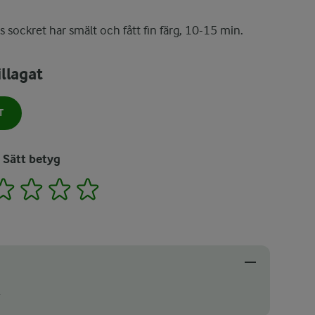
ls sockret har smält och fått fin färg, 10-15 min.
llagat
T
Sätt betyg
2
3
4
5
.