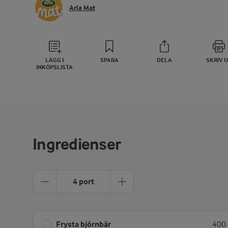
Arla Mat
LÄGG I
SPARA
DELA
SKRIV 
INKÖPSLISTA
Ingredienser
4 port
Frysta björnbär
400 