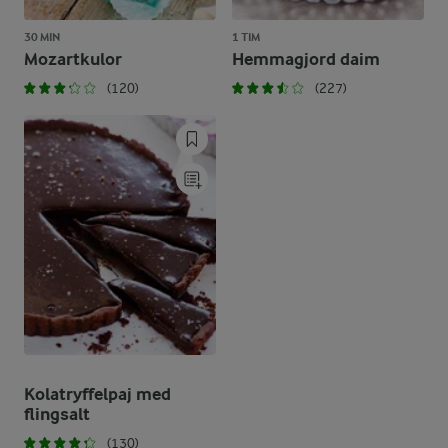
30 MIN
1 TIM
Mozartkulor
Hemmagjord daim
(120)
(227)
Kolatryffelpaj med
flingsalt
(130)