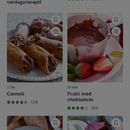
vardagsrecept!
2 TIM
20 MIN
Cannoli
Frukt med
chokladsås
(19)
(64)