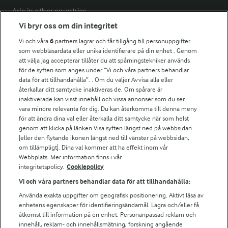
Arla in other countries
Vi bryr oss om din integritet
Vi och våra
6
partners lagrar och får tillgång till personuppgifter
Fler Arlasajter
som webbläsardata eller unika identifierare på din enhet . Genom
att välja Jag accepterar tillåter du att spårningstekniker används
för de syften som anges under ”Vi och våra partners behandlar
För ägare
data för att tillhandahålla”. . Om du väljer Avvisa alla eller
Arlas kundportal
återkallar ditt samtycke inaktiveras de. Om spårare är
Arla.com
inaktiverade kan visst innehåll och vissa annonser som du ser
vara mindre relevanta för dig. Du kan återkomma till denna meny
Falbygdens Ost
för att ändra dina val eller återkalla ditt samtycke när som helst
Arla webbshop
genom att klicka på länken Visa syften längst ned på webbsidan
Bildbank
[eller den flytande ikonen längst ned till vänster på webbsidan,
om tillämpligt]. Dina val kommer att ha effekt inom vår
Webbplats. Mer information finns i vår
integritetspolicy.
Cookiepolicy
Följ oss
Vi och våra partners behandlar data för att tillhandahålla:
Använda exakta uppgifter om geografisk positionering. Aktivt läsa av
enhetens egenskaper för identifieringsändamål. Lagra och/eller få
åtkomst till information på en enhet. Personanpassad reklam och
innehåll, reklam- och innehållsmätning, forskning angående