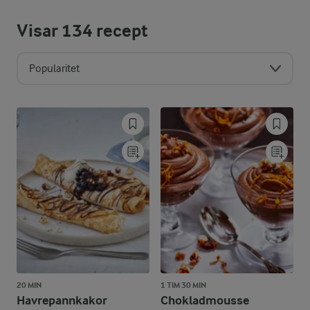
Visar
134
recept
Popularitet
20 MIN
1 TIM 30 MIN
Havrepannkakor
Chokladmousse