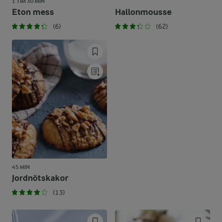
1 TIM 30 MIN
Eton mess
Hallonmousse
(6)
(62)
45 MIN
Jordnötskakor
(13)