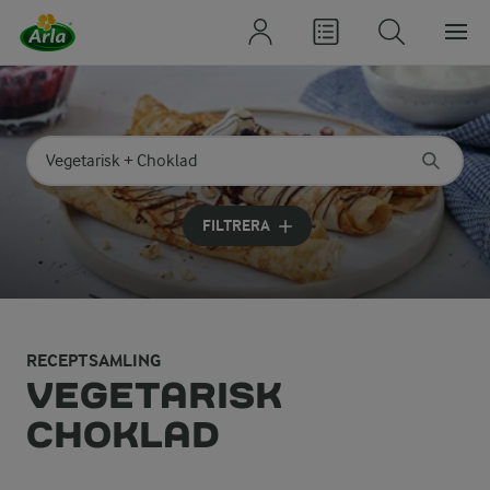
Sök på kategori eller ingrediens
Skriv in sökord för att få förslag
FILTRERA
RECEPTSAMLING
VEGETARISK
CHOKLAD