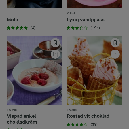
2 TIM
Mole
Lyxig vaniljglass
(4)
(193)
15 MIN
15 MIN
Vispad enkel
Rostad vit choklad
chokladkräm
(39)