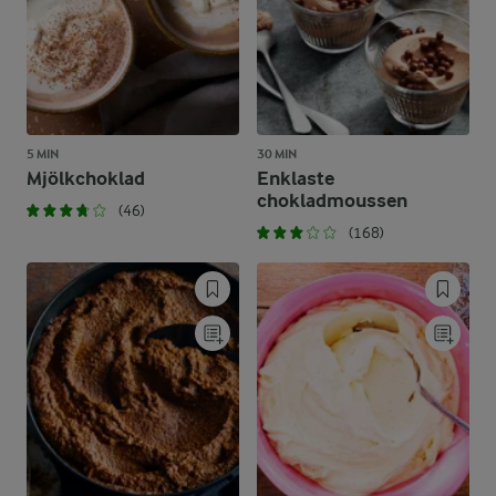
5 MIN
30 MIN
Mjölkchoklad
Enklaste
chokladmoussen
(46)
(168)