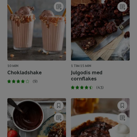
10 MIN
1 TIM 15 MIN
Chokladshake
Julgodis med
cornflakes
(9)
(43)