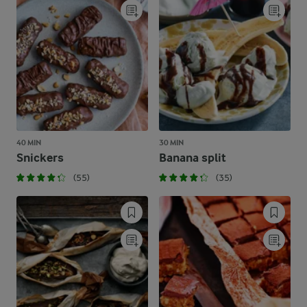
40 MIN
30 MIN
Snickers
Banana split
(55)
(35)