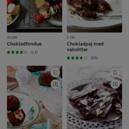
20 MIN
1 TIM
Chokladfondue
Chokladpaj med
valnötter
(13)
(89)