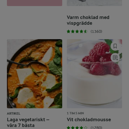
Varm choklad med
vispgrädde
(1360)
1 TIM 5 MIN
ARTIKEL
Laga vegetariskt –
Vit chokladmousse
våra 7 bästa
(1280)