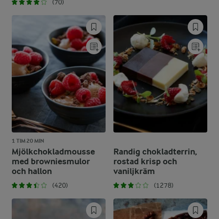
(70)
1 TIM 20 MIN
Mjölkchokladmousse
Randig chokladterrin,
med browniesmulor
rostad krisp och
och hallon
vaniljkräm
(420)
(1278)