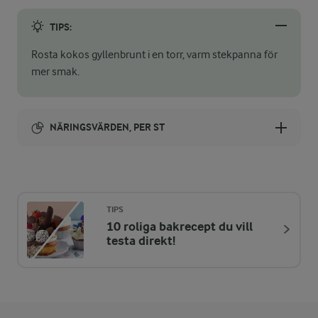
TIPS:
Rosta kokos gyllenbrunt i en torr, varm stekpanna för
mer smak.
NÄRINGSVÄRDEN, PER ST
Energi:
68 kcal
TIPS
10 roliga bakrecept du vill
ENERGIDISTRIBUTION %
NÄRINGSVÄRDEN PER ST
testa direkt!
-
0,7 g
Fiber:
4,2 %
0,7 g
Protein: