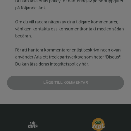
Du kan läsa Arlas policy för hantering av personuppgifter
på följande
länk
.
Om du vill radera någon av dina tidigare kommentarer,
vänligen kontakta oss
konsumentkontakt
med en sådan
begäran.
För att hantera kommentarer enligt beskrivningen ovan
använder Arla ett tredjepartsverktyg som heter "Disqus".
Du kan läsa deras integritetspolicy
här
.
LÄGG TILL KOMMENTAR