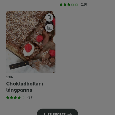
(19)
1 TIM
Chokladbollar i
långpanna
(18)
FLER RECEPT