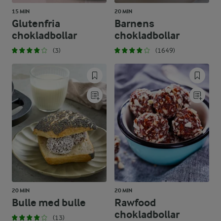
15 MIN
20 MIN
Glutenfria
Barnens
chokladbollar
chokladbollar
(3)
(1649)
20 MIN
20 MIN
Bulle med bulle
Rawfood
chokladbollar
(13)