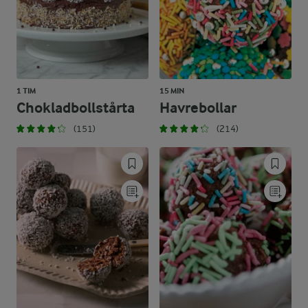
1 TIM
15 MIN
Chokladbollstårta
Havrebollar
(151)
(214)