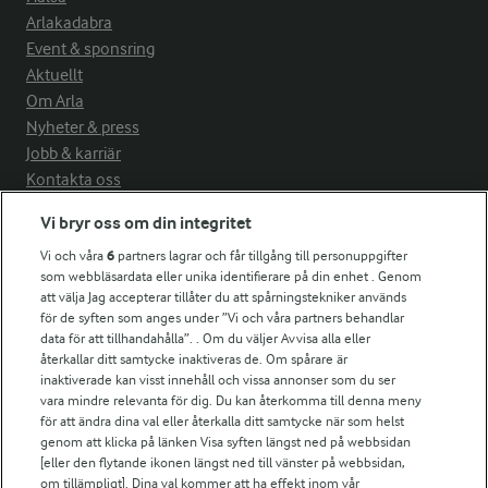
Arlakadabra
Event & sponsring
Aktuellt
Om Arla
Nyheter & press
Jobb & karriär
Kontakta oss
Vi bryr oss om din integritet
Arla in other countries
Vi och våra
6
partners lagrar och får tillgång till personuppgifter
som webbläsardata eller unika identifierare på din enhet . Genom
Fler Arlasajter
att välja Jag accepterar tillåter du att spårningstekniker används
för de syften som anges under ”Vi och våra partners behandlar
data för att tillhandahålla”. . Om du väljer Avvisa alla eller
För ägare
återkallar ditt samtycke inaktiveras de. Om spårare är
inaktiverade kan visst innehåll och vissa annonser som du ser
Arlas kundportal
vara mindre relevanta för dig. Du kan återkomma till denna meny
Arla.com
för att ändra dina val eller återkalla ditt samtycke när som helst
Falbygdens Ost
genom att klicka på länken Visa syften längst ned på webbsidan
Arla webbshop
[eller den flytande ikonen längst ned till vänster på webbsidan,
om tillämpligt]. Dina val kommer att ha effekt inom vår