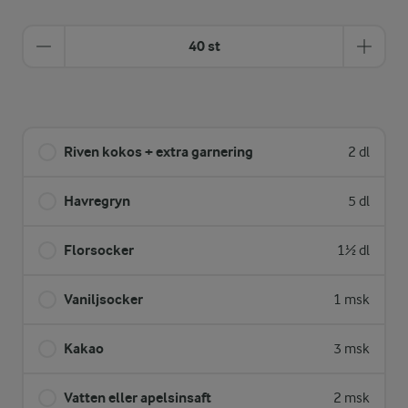
40 st
Riven kokos + extra garnering
2 dl
Havregryn
5 dl
Florsocker
1½ dl
Vaniljsocker
1 msk
Kakao
3 msk
Vatten eller apelsinsaft
2 msk