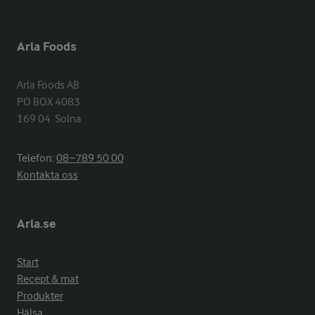
Arla Foods
Arla Foods AB

PO BOX 4083

169 04  Solna
Telefon:
08−789 50 00
Kontakta oss
Arla.se
Start
Recept & mat
Produkter
Hälsa