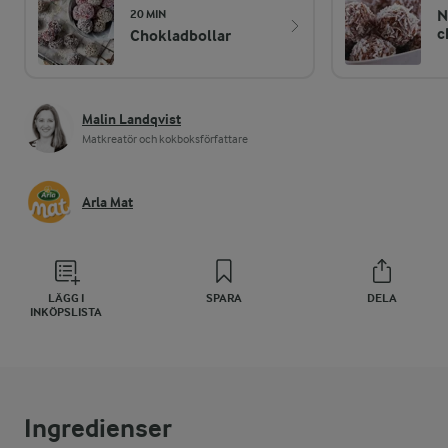
N
20 MIN
c
Chokladbollar
Malin Landqvist
Matkreatör och kokboksförfattare
Arla Mat
LÄGG I
SPARA
DELA
INKÖPSLISTA
Ingredienser