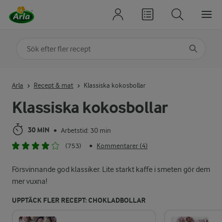
Sök på kategori eller ingrediens
Skriv in sökord för att få förslag
Arla
Recept & mat
Klassiska kokosbollar
Klassiska kokosbollar
30 MIN
Arbetstid: 30 min
•
(753)
Kommentarer (4)
•
Försvinnande god klassiker. Lite starkt kaffe i smeten gör dem
mer vuxna!
UPPTÄCK FLER RECEPT: CHOKLADBOLLAR