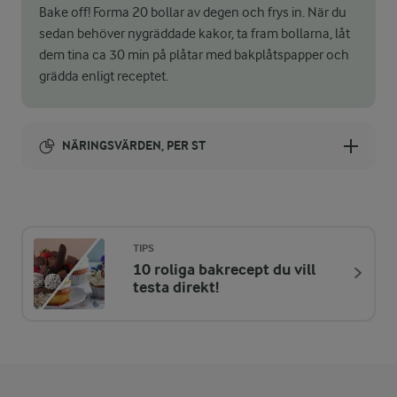
Bake off! Forma 20 bollar av degen och frys in. När du
sedan behöver nygräddade kakor, ta fram bollarna, låt
dem tina ca 30 min på plåtar med bakplåtspapper och
grädda enligt receptet.
NÄRINGSVÄRDEN, PER ST
Energi:
166 kcal
TIPS
10 roliga bakrecept du vill
ENERGIDISTRIBUTION %
NÄRINGSVÄRDEN PER ST
testa direkt!
-
0,3 g
Fiber:
4,7 %
1,9 g
Protein: