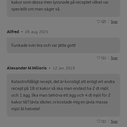
kakor som dessa men lyssnade på receptet vilket var
speciellt om man säger så…
(2)
Svar
Alfred
28. aug. 2025
•
Funkade svin bra och var jätte gott!
(1)
Svar
Alexander M Milioris
12. jan. 2019
•
Katastrofdåligt recept, det är konstigt att enligt ert andra
recept på 18 st kakor så ska man endast ha 2 dl mjöl
och 1 ägg. Ska man behöva ett ägg och 4 dl mjöl för 2
kakor till? Jävla idioter, ni kostade mig en jävla massa
mjöl åt helvete!
(1)
Svar