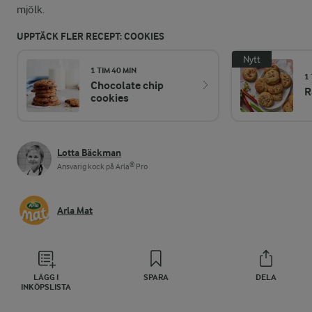
mjölk.
UPPTÄCK FLER RECEPT: COOKIES
Nytt
1 TIM 40 MIN
1 
Chocolate chip
R
cookies
Lotta Bäckman
Ansvarig kock på Arla® Pro
Arla Mat
LÄGG I
SPARA
DELA
INKÖPSLISTA