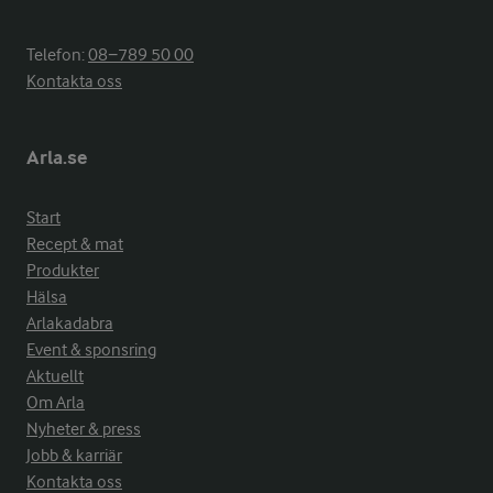
Telefon:
08−789 50 00
Kontakta oss
Arla.se
Start
Recept & mat
Produkter
Hälsa
Arlakadabra
Event & sponsring
Aktuellt
Om Arla
Nyheter & press
Jobb & karriär
Kontakta oss