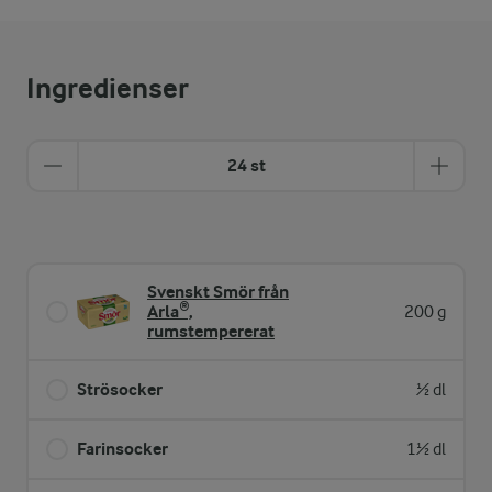
Ingredienser
24 st
Svenskt Smör från
Arla®,
200 g
rumstempererat
Strösocker
½ dl
Farinsocker
1½ dl