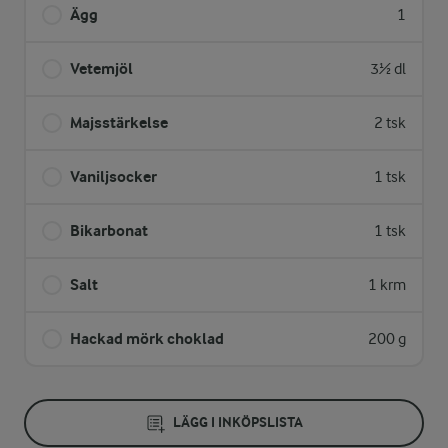
Ägg
1
Vetemjöl
3½ dl
Majsstärkelse
2 tsk
Vaniljsocker
1 tsk
Bikarbonat
1 tsk
Salt
1 krm
Hackad mörk choklad
200 g
LÄGG I INKÖPSLISTA