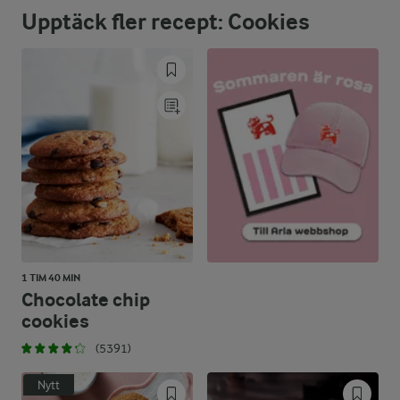
Upptäck fler recept: Cookies
54,9 %
10,3 g
Fett:
40,4 %
16,5 g
Kolhydrater:
1 TIM 40 MIN
Chocolate chip
cookies
(5391)
Nytt