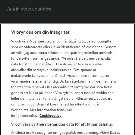
Arla in other countries
Fler Arlasajter
Vi bryr oss om din integritet
Vi och våra
6
partners lagrar och får tillgång till personuppgifter
För ägare
som webbläsardata eller unika identifierare på din enhet . Genom
att välja Jag accepterar tillåter du att spårningstekniker används
Arlas kundportal
för de syften som anges under ”Vi och våra partners behandlar
Arla.com
data för att tillhandahålla”. . Om du väljer Avvisa alla eller
Falbygdens Ost
återkallar ditt samtycke inaktiveras de. Om spårare är
Arla webbshop
inaktiverade kan visst innehåll och vissa annonser som du ser
vara mindre relevanta för dig. Du kan återkomma till denna meny
Bildbank
för att ändra dina val eller återkalla ditt samtycke när som helst
genom att klicka på länken Visa syften längst ned på webbsidan
[eller den flytande ikonen längst ned till vänster på webbsidan,
om tillämpligt]. Dina val kommer att ha effekt inom vår
Följ oss
Webbplats. Mer information finns i vår
integritetspolicy.
Cookiepolicy
Vi och våra partners behandlar data för att tillhandahålla:
Använda exakta uppgifter om geografisk positionering. Aktivt läsa av