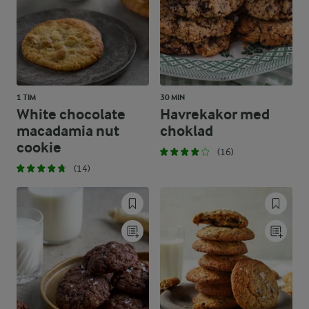
1 TIM
30 MIN
White chocolate
Havrekakor med
macadamia nut
choklad
cookie
(16)
(14)