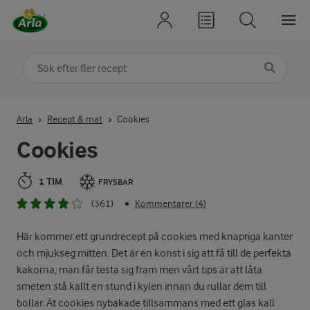
Sök på kategori eller ingrediens
Skriv in sökord för att få förslag
Arla
Recept & mat
Cookies
Cookies
1 TIM
FRYSBAR
(361)
Kommentarer (4)
•
Här kommer ett grundrecept på cookies med knapriga kanter
och mjukseg mitten. Det är en konst i sig att få till de perfekta
kakorna, man får testa sig fram men vårt tips är att låta
smeten stå kallt en stund i kylen innan du rullar dem till
bollar. Ät cookies nybakade tillsammans med ett glas kall