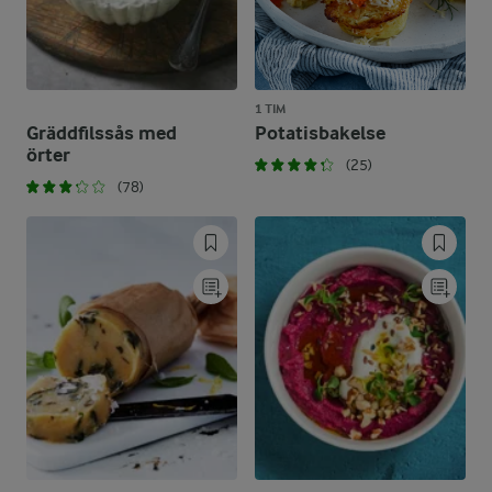
1 TIM
Gräddfilssås med
Potatisbakelse
örter
(25)
(78)