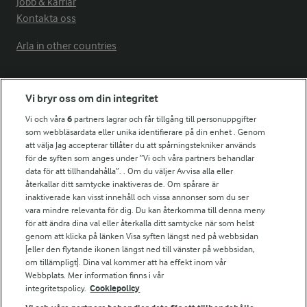
Jobb & karriär
Kontakta oss
Arla in other countries
Fler Arlasajter
Vi bryr oss om din integritet
Vi och våra
6
partners lagrar och får tillgång till personuppgifter
För ägare
som webbläsardata eller unika identifierare på din enhet . Genom
att välja Jag accepterar tillåter du att spårningstekniker används
Arlas kundportal
för de syften som anges under ”Vi och våra partners behandlar
Arla.com
data för att tillhandahålla”. . Om du väljer Avvisa alla eller
Falbygdens Ost
återkallar ditt samtycke inaktiveras de. Om spårare är
Arla webbshop
inaktiverade kan visst innehåll och vissa annonser som du ser
vara mindre relevanta för dig. Du kan återkomma till denna meny
Bildbank
för att ändra dina val eller återkalla ditt samtycke när som helst
genom att klicka på länken Visa syften längst ned på webbsidan
[eller den flytande ikonen längst ned till vänster på webbsidan,
om tillämpligt]. Dina val kommer att ha effekt inom vår
Följ oss
Webbplats. Mer information finns i vår
integritetspolicy.
Cookiepolicy