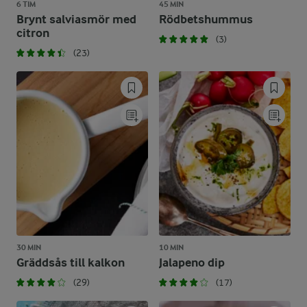
6 TIM
45 MIN
Brynt salviasmör med
Rödbetshummus
citron
(3)
(23)
30 MIN
10 MIN
Gräddsås till kalkon
Jalapeno dip
(29)
(17)