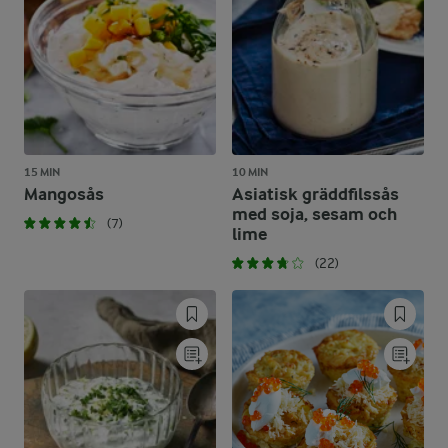
15 MIN
10 MIN
Mangosås
Asiatisk gräddfilssås
med soja, sesam och
(7)
lime
(22)