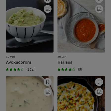
10 MIN
30 MIN
Avokadoröra
Harissa
(152)
(5)