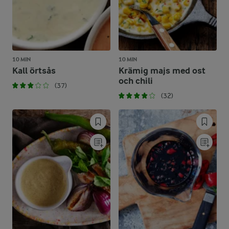
10 MIN
10 MIN
Kall örtsås
Krämig majs med ost
och chili
(37)
(32)