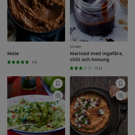
10 MIN
Mole
Marinad med ingefära,
chili och honung
(4)
(51)