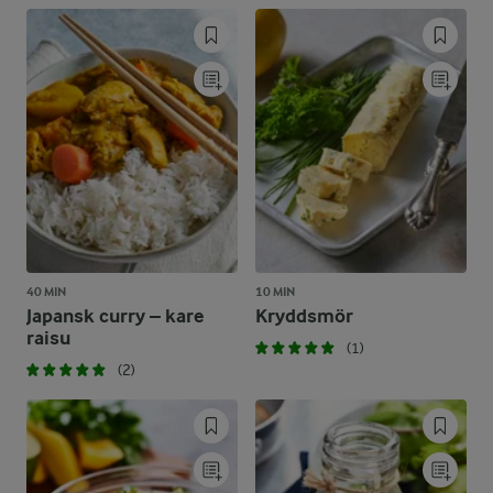
40 MIN
10 MIN
Japansk curry – kare
Kryddsmör
raisu
(1)
(2)