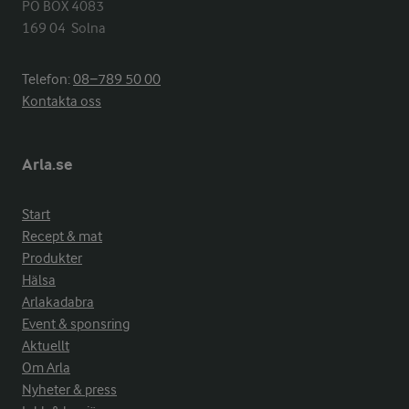
PO BOX 4083

169 04  Solna
Telefon:
08−789 50 00
Kontakta oss
Arla.se
Start
Recept & mat
Produkter
Hälsa
Arlakadabra
Event & sponsring
Aktuellt
Om Arla
Nyheter & press