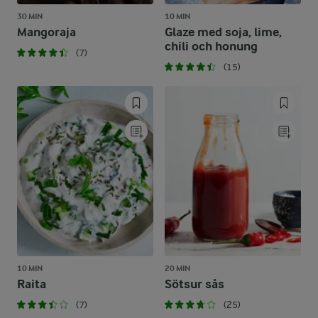
30 MIN
10 MIN
Mangoraja
Glaze med soja, lime,
chili och honung
(7)
(15)
10 MIN
20 MIN
Raita
Sötsur sås
(7)
(25)