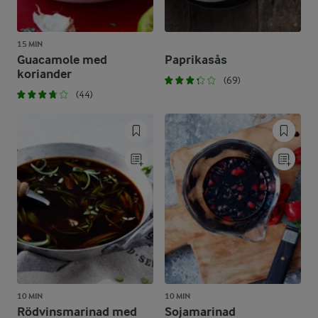
15 MIN
Guacamole med
Paprikasås
koriander
(69)
(44)
10 MIN
10 MIN
Rödvinsmarinad med
Sojamarinad