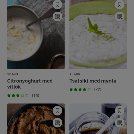
10 MIN
15 MIN
Citronyoghurt med
Tsatsiki med mynta
vitlök
(22)
(15)