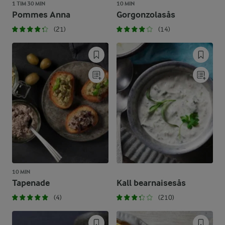
1 TIM 30 MIN
10 MIN
Pommes Anna
Gorgonzolasås
(21)
(14)
10 MIN
Tapenade
Kall bearnaisesås
(4)
(210)