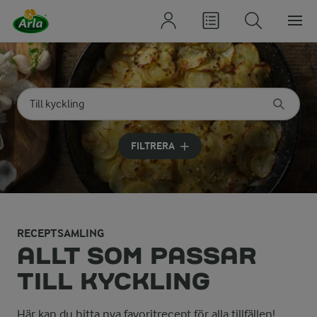
Sök på kategori eller ingrediens
Skriv in sökord för att få förslag
FILTRERA
RECEPTSAMLING
ALLT SOM PASSAR
TILL KYCKLING
Här kan du hitta nya favoritrecept för alla tillfällen!