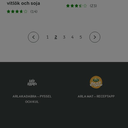
vitlök och soja
(23)
(14)
2
1
3
4
5
ARLAKADABRA – PYSSEL
ARLA MAT – RECEPTAPP
OCH KUL