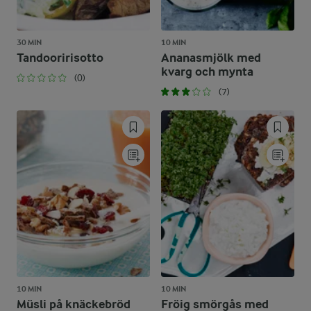
30 MIN
10 MIN
Tandooririsotto
Ananasmjölk med
kvarg och mynta
(0)
(7)
10 MIN
10 MIN
Müsli på knäckebröd
Fröig smörgås med