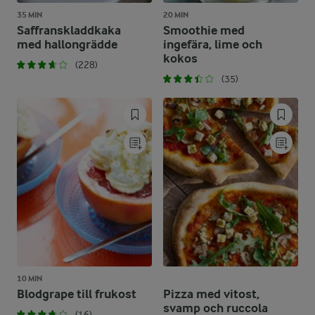
35 MIN
20 MIN
Saffranskladdkaka
Smoothie med
med hallongrädde
ingefära, lime och
kokos
(228)
(35)
10 MIN
Blodgrape till frukost
Pizza med vitost,
svamp och ruccola
(16)