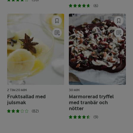
(6)
2 TIM 20 MIN
30 MIN
Fruktsallad med
Marmorerad tryffel
julsmak
med tranbär och
nötter
(82)
(9)