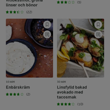
vitlökssmör, gröna
(5)
linser och bönor
(22)
10 MIN
30 MIN
Enbärskräm
Linsfylld bakad
avokado med
(2)
tacosmak
(10)