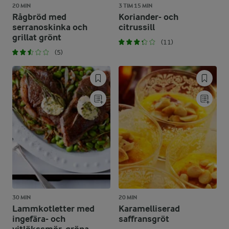
20 MIN
3 TIM 15 MIN
Rågbröd med
Koriander- och
serranoskinka och
citrussill
grillat grönt
(11)
(5)
30 MIN
20 MIN
Lammkotletter med
Karamelliserad
ingefära- och
saffransgröt