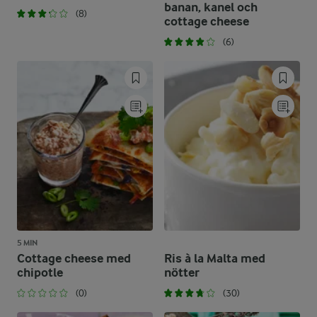
banan, kanel och
(8)
cottage cheese
(6)
5 MIN
Cottage cheese med
Ris à la Malta med
chipotle
nötter
(0)
(30)