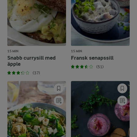
15 MIN
15 MIN
Snabb currysill med
Fransk senapssill
äpple
(51)
(37)