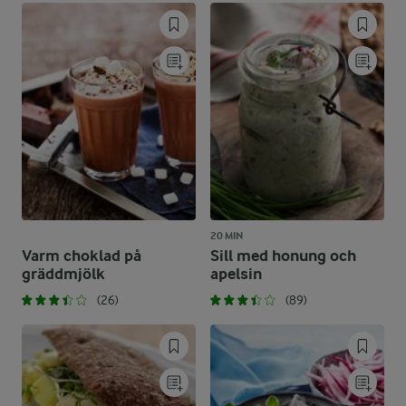
20 MIN
Varm choklad på
Sill med honung och
gräddmjölk
apelsin
(26)
(89)