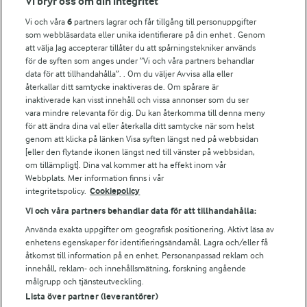
Vi bryr oss om din integritet
Vi och våra
6
partners lagrar och får tillgång till personuppgifter
Fler Arlasajter
som webbläsardata eller unika identifierare på din enhet . Genom
att välja Jag accepterar tillåter du att spårningstekniker används
för de syften som anges under ”Vi och våra partners behandlar
För ägare
data för att tillhandahålla”. . Om du väljer Avvisa alla eller
Arlas kundportal
återkallar ditt samtycke inaktiveras de. Om spårare är
Arla.com
inaktiverade kan visst innehåll och vissa annonser som du ser
vara mindre relevanta för dig. Du kan återkomma till denna meny
Falbygdens Ost
för att ändra dina val eller återkalla ditt samtycke när som helst
Arla webbshop
genom att klicka på länken Visa syften längst ned på webbsidan
Bildbank
[eller den flytande ikonen längst ned till vänster på webbsidan,
om tillämpligt]. Dina val kommer att ha effekt inom vår
Webbplats. Mer information finns i vår
integritetspolicy.
Cookiepolicy
Följ oss
Vi och våra partners behandlar data för att tillhandahålla:
Använda exakta uppgifter om geografisk positionering. Aktivt läsa av
enhetens egenskaper för identifieringsändamål. Lagra och/eller få
åtkomst till information på en enhet. Personanpassad reklam och
innehåll, reklam- och innehållsmätning, forskning angående
målgrupp och tjänsteutveckling.
Lista över partner (leverantörer)