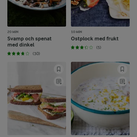
20 MIN
10 MIN
Svamp och spenat
Ostplock med frukt
med dinkel
(5)
(30)