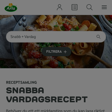
Sök på kategori eller ingrediens
Skriv in sökord för att få förslag
FILTRERA
RECEPTSAMLING
SNABBA
VARDAGSRECEPT
Behöver du ett ett middagstips som du kan laga riktigt