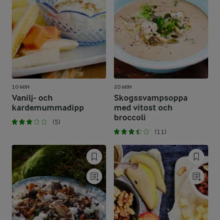
10 MIN
20 MIN
Vanilj- och
Skogssvampsoppa
kardemummadipp
med vitost och
broccoli
(5)
(11)