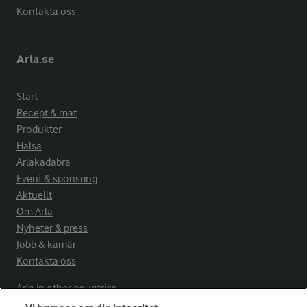
Kontakta oss
Arla.se
Start
Recept & mat
Produkter
Hälsa
Arlakadabra
Event & sponsring
Aktuellt
Om Arla
Nyheter & press
Jobb & karriär
Kontakta oss
Arla in other countries