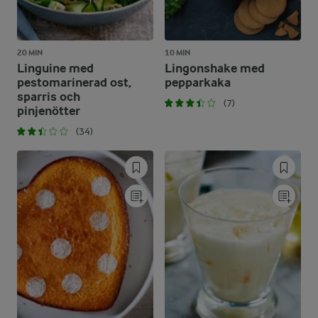
20 MIN
10 MIN
Linguine med
Lingonshake med
pestomarinerad ost,
pepparkaka
sparris och
(7)
pinjenötter
(34)