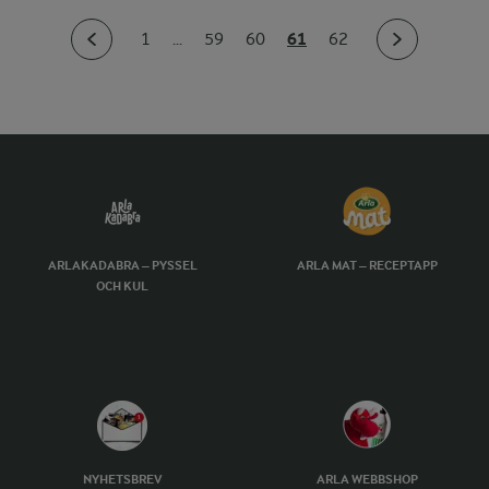
61
1
...
59
60
62
ARLAKADABRA – PYSSEL
ARLA MAT – RECEPTAPP
OCH KUL
NYHETSBREV
ARLA WEBBSHOP