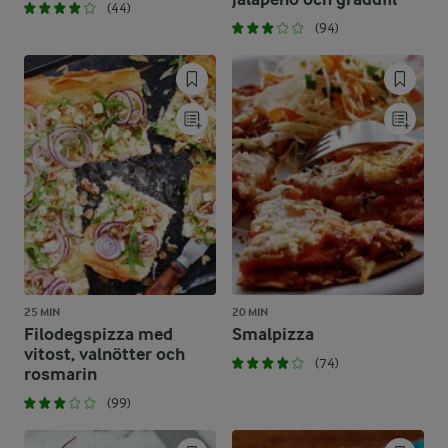
(44)
(94)
25 MIN
20 MIN
Filodegspizza med
Smalpizza
vitost, valnötter och
(74)
rosmarin
(99)