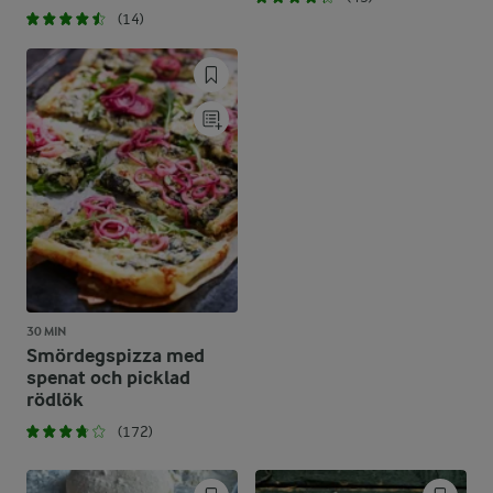
(14)
30 MIN
Smördegspizza med
spenat och picklad
rödlök
(172)