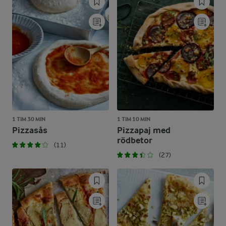
1 TIM 30 MIN
1 TIM 10 MIN
Pizzasås
Pizzapaj med
rödbetor
(11)
(27)