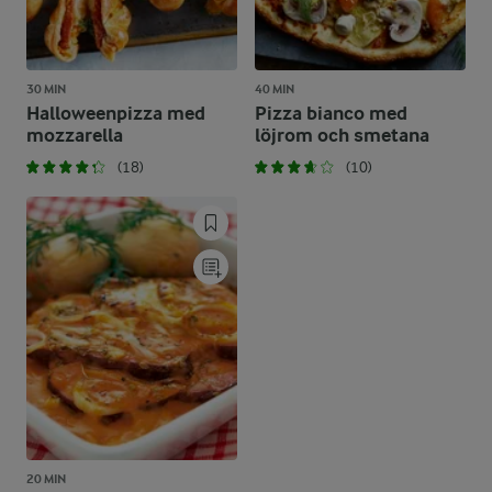
30 MIN
40 MIN
Halloweenpizza med
Pizza bianco med
mozzarella
löjrom och smetana
(18)
(10)
20 MIN