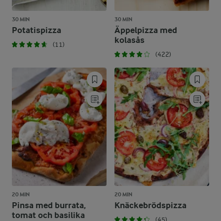
30 MIN
30 MIN
Potatispizza
Äppelpizza med
kolasås
(11)
(422)
20 MIN
20 MIN
Pinsa med burrata,
Knäckebrödspizza
tomat och basilika
(45)