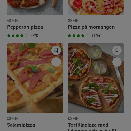
45 MIN
30 MIN
Pepperonipizza
Pizza på momangen
(25)
(134)
25 MIN
20 MIN
Salamipizza
Tortillapizza med
jalapeno och gräddfil