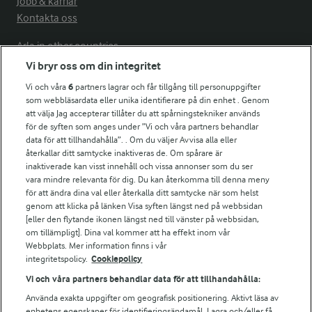
Jobb & karriär
Kontakta oss
Arla in other countries
Vi bryr oss om din integritet
Vi och våra
6
partners lagrar och får tillgång till personuppgifter
Fler Arlasajter
som webbläsardata eller unika identifierare på din enhet . Genom
att välja Jag accepterar tillåter du att spårningstekniker används
för de syften som anges under ”Vi och våra partners behandlar
För ägare
data för att tillhandahålla”. . Om du väljer Avvisa alla eller
Arlas kundportal
återkallar ditt samtycke inaktiveras de. Om spårare är
Arla.com
inaktiverade kan visst innehåll och vissa annonser som du ser
vara mindre relevanta för dig. Du kan återkomma till denna meny
Falbygdens Ost
för att ändra dina val eller återkalla ditt samtycke när som helst
Arla webbshop
genom att klicka på länken Visa syften längst ned på webbsidan
Bildbank
[eller den flytande ikonen längst ned till vänster på webbsidan,
om tillämpligt]. Dina val kommer att ha effekt inom vår
Webbplats. Mer information finns i vår
integritetspolicy.
Cookiepolicy
Följ oss
Vi och våra partners behandlar data för att tillhandahålla:
Använda exakta uppgifter om geografisk positionering. Aktivt läsa av
enhetens egenskaper för identifieringsändamål. Lagra och/eller få