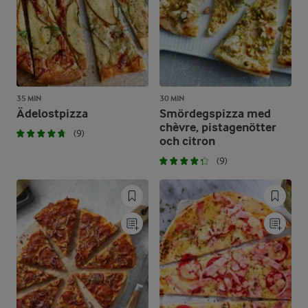
35 MIN
30 MIN
Ädelostpizza
Smördegspizza med
chèvre, pistagenötter
(9)
och citron
(9)