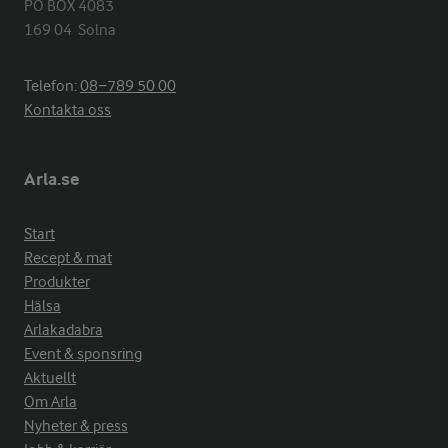
PO BOX 4083

169 04  Solna
Telefon:
08−789 50 00
Kontakta oss
Arla.se
Start
Recept & mat
Produkter
Hälsa
Arlakadabra
Event & sponsring
Aktuellt
Om Arla
Nyheter & press