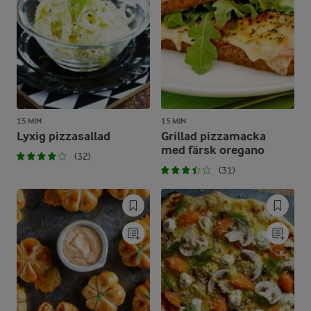
15 MIN
15 MIN
Lyxig pizzasallad
Grillad pizzamacka
med färsk oregano
(32)
(31)