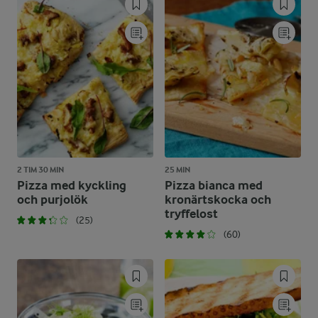
2 TIM 30 MIN
25 MIN
Pizza med kyckling
Pizza bianca med
och purjolök
kronärtskocka och
tryffelost
(25)
(60)