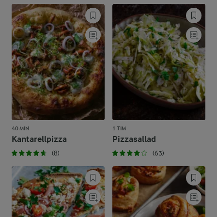
40 MIN
1 TIM
Kantarellpizza
Pizzasallad
(8)
(63)