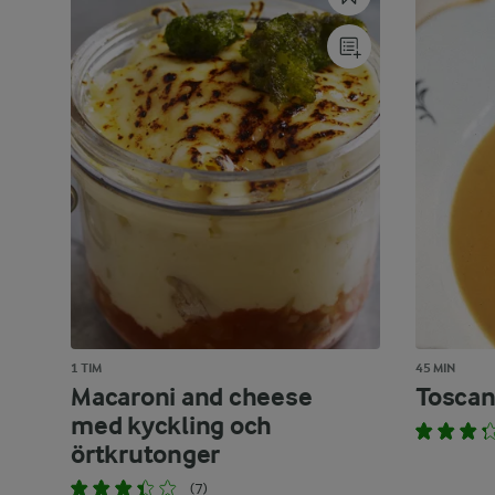
1 TIM
45 MIN
Macaroni and cheese
Tosca
med kyckling och
örtkrutonger
(7)