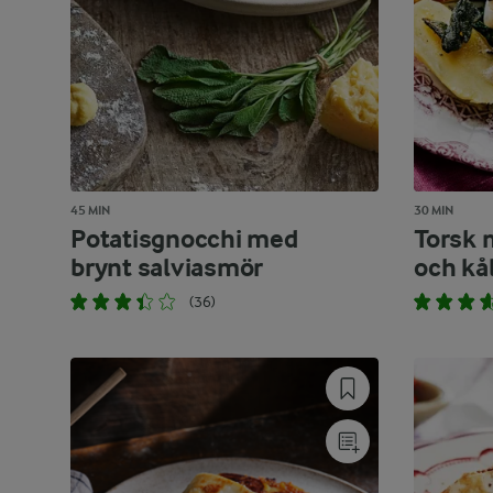
45 MIN
30 MIN
Potatisgnocchi med
Torsk 
brynt salviasmör
och kå
(36)