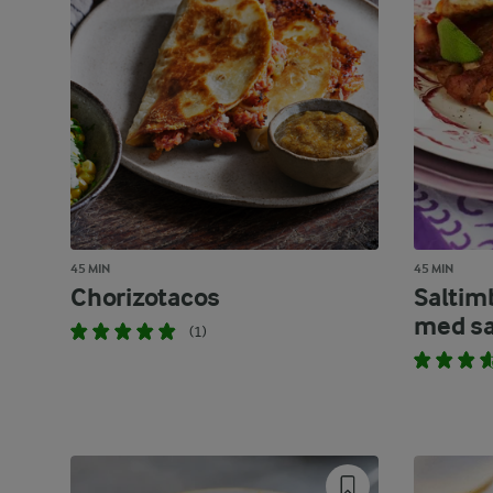
45 MIN
45 MIN
Chorizotacos
Saltim
med sa
(1)