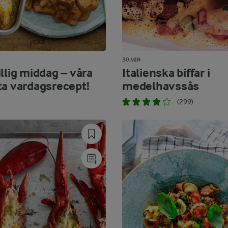
30 MIN
llig middag – våra
Italienska biffar i
ta vardagsrecept!
medelhavssås
(299)