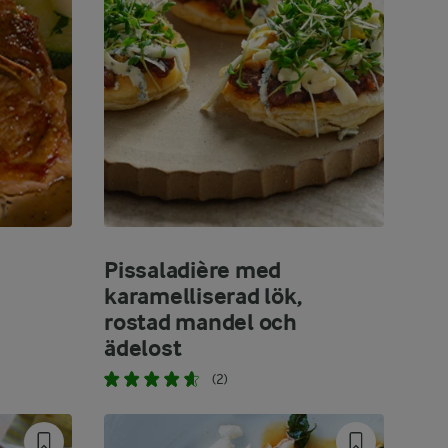
Pissaladière med
karamelliserad lök,
rostad mandel och
ädelost
(2)