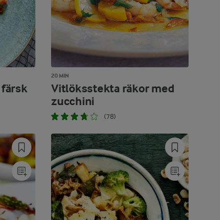
20 MIN
 färsk
Vitlöksstekta räkor med
zucchini
(78)