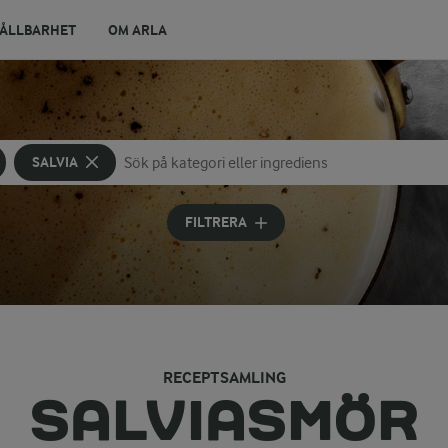
ÅLLBARHET
OM ARLA
SALVIA
Sök på kategori eller ingrediens
Skriv in sökord för att få förslag
FILTRERA
RECEPTSAMLING
SALVIASMÖR