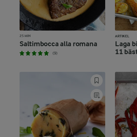
25 MIN
ARTIKEL
Saltimbocca alla romana
Laga bi
11 bäs
(9)