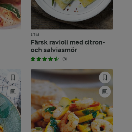
2 TIM
Färsk ravioli med citron-
och salviasmör
(8)