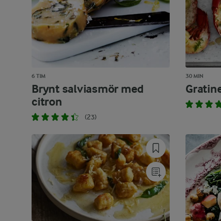
6 TIM
30 MIN
Brynt salviasmör med
Grati
citron
(23)