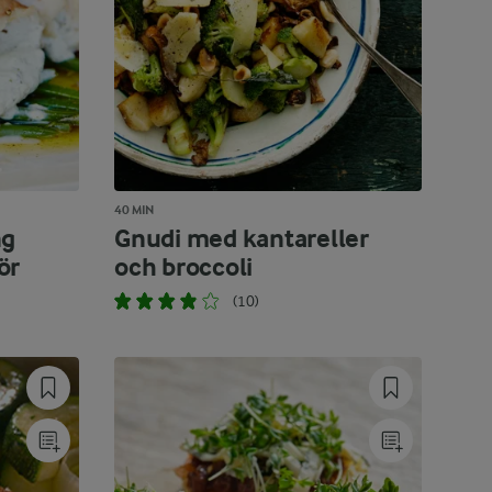
40 MIN
ng
Gnudi med kantareller
ör
och broccoli
(10)