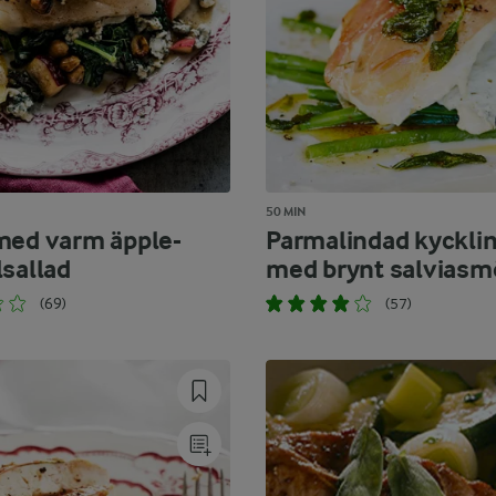
50 MIN
med varm äpple-
Parmalindad kyckli
lsallad
med brynt salviasm
(69)
(57)