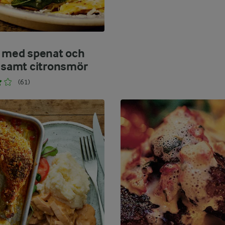
i med spenat och
a samt citronsmör
(61)