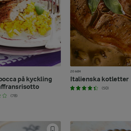
20 MIN
bocca på kyckling
Italienska kotletter
ffransrisotto
(50)
(78)