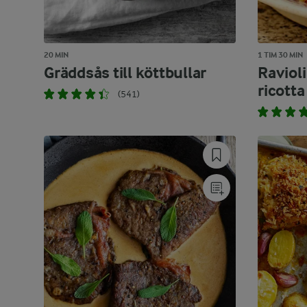
20 MIN
1 TIM 30 MIN
Gräddsås till köttbullar
Raviol
ricott
(541)