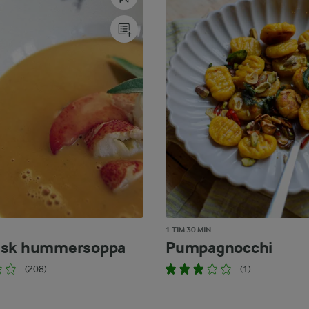
1 TIM 30 MIN
nsk hummersoppa
Pumpagnocchi
(208)
(1)