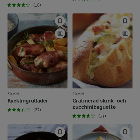
(18)
30 MIN
20 MIN
Kycklingrullader
Gratinerad skink- och
zucchinibaguette
(27)
(31)