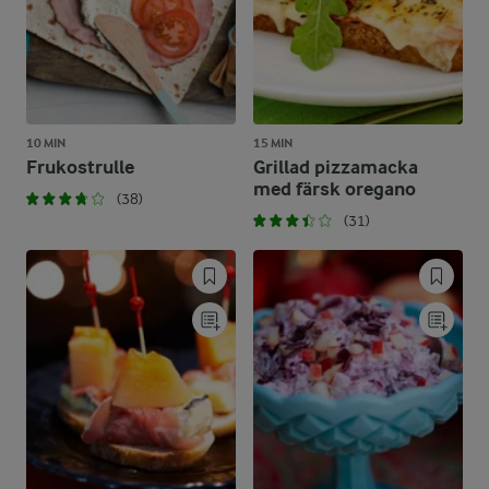
10 MIN
15 MIN
Frukostrulle
Grillad pizzamacka
med färsk oregano
(38)
(31)