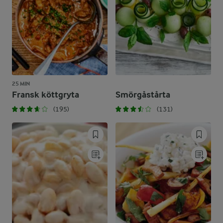
25 MIN
Fransk köttgryta
Smörgåstårta
(195)
(131)