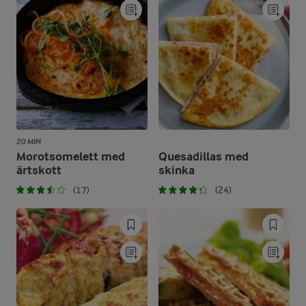
20 MIN
Morotsomelett med
Quesadillas med
ärtskott
skinka
(17)
(24)