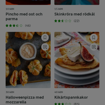
10 MIN
15 MIN
Pincho med ost och
Skinkröra med rödkål
parma
(22)
(46)
30 MIN
40 MIN
Halloweenpizza med
Kikärtspannkakor
mozzarella
(83)