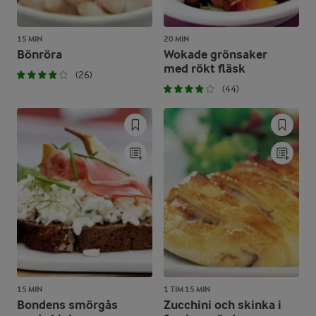
15 MIN
20 MIN
Bönröra
Wokade grönsaker
med rökt fläsk
(26)
(44)
15 MIN
1 TIM 15 MIN
Bondens smörgås
Zucchini och skinka i