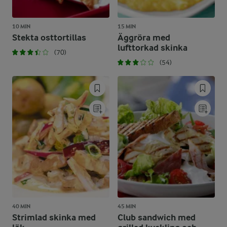
10 MIN
15 MIN
Stekta osttortillas
Äggröra med
lufttorkad skinka
(70)
(54)
40 MIN
45 MIN
Strimlad skinka med
Club sandwich med