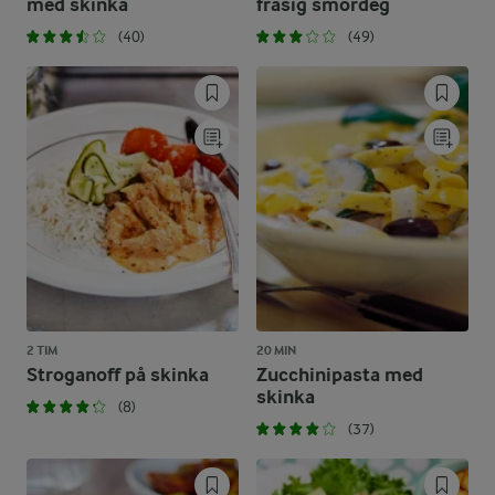
med skinka
frasig smördeg
(40)
(49)
2 TIM
20 MIN
Stroganoff på skinka
Zucchinipasta med
skinka
(8)
(37)