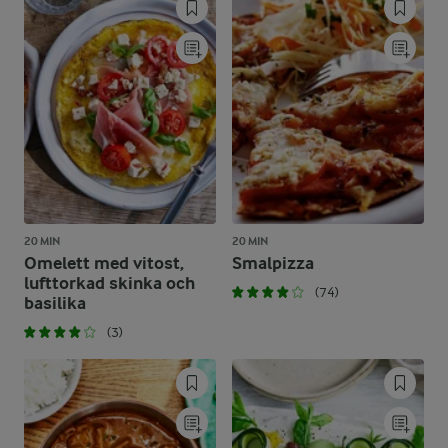
20 MIN
20 MIN
Omelett med vitost,
Smalpizza
lufttorkad skinka och
(74)
basilika
(3)