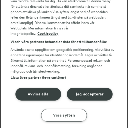
vara mindre relevanta för dig. Du kan återkomma till denna meny
Bildbank
för att ändra dina val eller återkalla ditt samtycke när som helst
genom att klicka på länken Visa syften längst ned på webbsidan
[eller den flytande ikonen längst ned till vänster på webbsidan,
om tillämpligt]. Dina val kommer att ha effekt inom vår
Följ oss
Webbplats. Mer information finns i vår
integritetspolicy.
Cookiepolicy
Vi och våra partners behandlar data för att tillhandahålla:
Använda exakta uppgifter om geografisk positionering. Aktivt läsa av
enhetens egenskaper för identifieringsändamål. Lagra och/eller få
åtkomst till information på en enhet. Personanpassad reklam och
innehåll, reklam- och innehållsmätning, forskning angående
målgrupp och tjänsteutveckling.
Lista över partner (leverantörer)
© 2026 Arla Foods
Ändra cookie-inställningar
Avvisa alla
Jag accepterar
Integritetspolicy
Om cookies
Visa syften