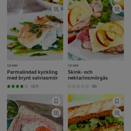
50 MIN
10 MIN
Parmalindad kyckling
Skink- och
med brynt salviasmör
nektarinsmörgås
(57)
(0)