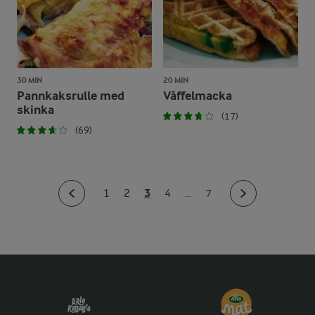
30 MIN
20 MIN
Pannkaksrulle med
Våffelmacka
skinka
(17)
(69)
3
1
2
4
...
7