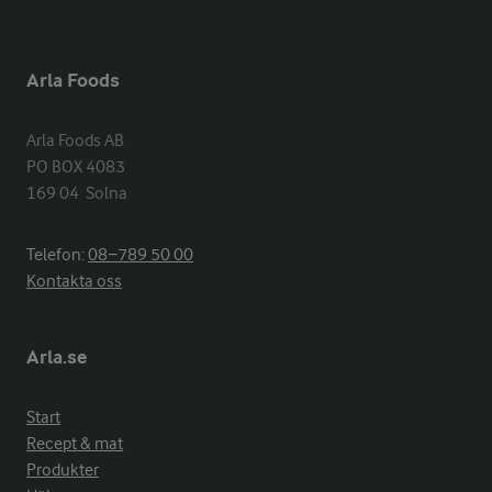
Arla Foods
Arla Foods AB

PO BOX 4083

169 04  Solna
Telefon:
08−789 50 00
Kontakta oss
Arla.se
Start
Recept & mat
Produkter