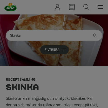
Sök på kategori eller ingrediens
Skriv in sökord för att få förslag
FILTRERA
RECEPTSAMLING
SKINKA
Skinka är en mångsidig och omtyckt klassiker. På
denna sida möter du många smarriga recept på rökt,