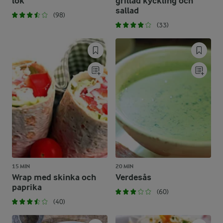
lök
grillad kyckling och
sallad
(98)
(33)
15 MIN
20 MIN
Wrap med skinka och
Verdesås
paprika
(60)
(40)