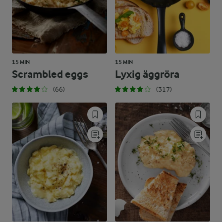
15 MIN
15 MIN
Scrambled eggs
Lyxig äggröra
(66)
(317)