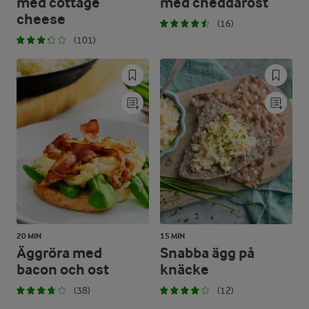
med cottage
med cheddarost
cheese
(16)
(101)
20 MIN
15 MIN
Äggröra med
Snabba ägg på
bacon och ost
knäcke
(38)
(12)