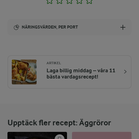
NÄRINGSVÄRDEN, PER PORT
Energi:
224 kcal
ARTIKEL
Laga billig middag – våra 11
ENERGIDISTRIBUTION %
NÄRINGSVÄRDEN PER PORT
bästa vardagsrecept!
-
0 g
Fiber:
36,3 %
20 g
Protein:
Upptäck fler recept: Äggröror
60,1 %
15,2 g
Fett: