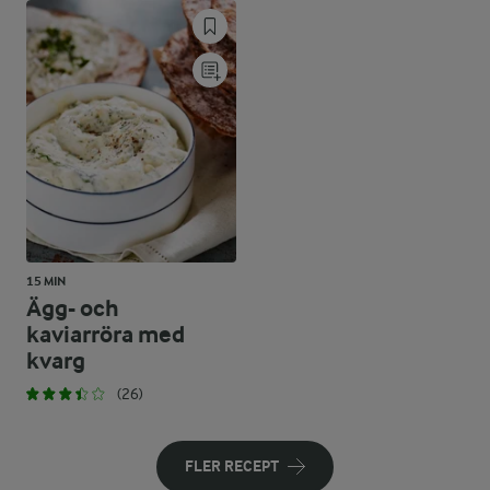
15 MIN
Ägg- och
kaviarröra med
kvarg
(26)
FLER RECEPT