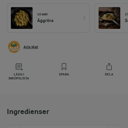
10 MIN
1
Äggröra
S
Arla Mat
LÄGG I
SPARA
DELA
INKÖPSLISTA
Ingredienser