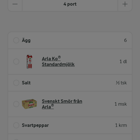
4 port
Ägg
6
Arla Ko®
1 dl
Standardmjölk
Salt
½ tsk
Svenskt Smör från
1 msk
Arla®
Svartpeppar
1 krm