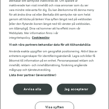
återkallar ditt samtycke inaktiveras de. Om spårare är
Arla webbshop
inaktiverade kan visst innehåll och vissa annonser som du ser
vara mindre relevanta för dig. Du kan återkomma till denna meny
Bildbank
för att ändra dina val eller återkalla ditt samtycke när som helst
genom att klicka på länken Visa syften längst ned på webbsidan
[eller den flytande ikonen längst ned till vänster på webbsidan,
om tillämpligt]. Dina val kommer att ha effekt inom vår
Följ oss
Webbplats. Mer information finns i vår
integritetspolicy.
Cookiepolicy
Vi och våra partners behandlar data för att tillhandahålla:
Använda exakta uppgifter om geografisk positionering. Aktivt läsa av
enhetens egenskaper för identifieringsändamål. Lagra och/eller få
åtkomst till information på en enhet. Personanpassad reklam och
innehåll, reklam- och innehållsmätning, forskning angående
målgrupp och tjänsteutveckling.
Lista över partner (leverantörer)
© 2026 Arla Foods
Ändra cookie-inställningar
Avvisa alla
Jag accepterar
Integritetspolicy
Om cookies
Visa syften