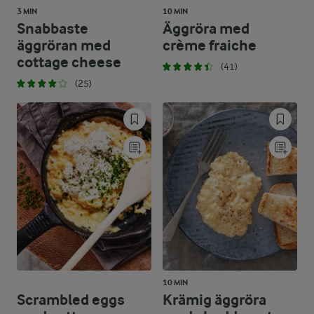
3 MIN
10 MIN
Snabbaste
Äggröra med
äggröran med
crème fraiche
cottage cheese
(41)
(25)
10 MIN
Scrambled eggs
Krämig äggröra