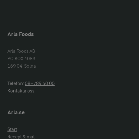
Arla Foods
Arla Foods AB

PO BOX 4083

169 04  Solna
Telefon:
08−789 50 00
Kontakta oss
Arla.se
Start
Recept & mat