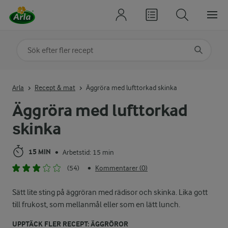
Sök på kategori eller ingrediens
Skriv in sökord för att få förslag
Arla
Recept & mat
Äggröra med lufttorkad skinka
Äggröra med lufttorkad
skinka
15 MIN
Arbetstid: 15 min
•
(54)
Kommentarer (0)
•
Sätt lite sting på äggröran med rädisor och skinka. Lika gott
till frukost, som mellanmål eller som en lätt lunch.
UPPTÄCK FLER RECEPT: ÄGGRÖROR