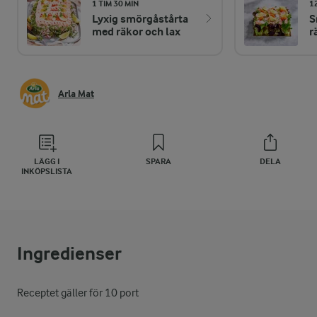
1 TIM 30 MIN
1
Lyxig smörgåstårta
S
med räkor och lax
r
Arla Mat
LÄGG I
SPARA
DELA
INKÖPSLISTA
Ingredienser
Receptet gäller för 10 port