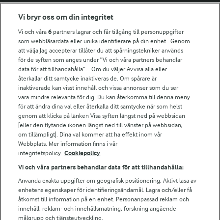
Fler Arlasajter
Vi bryr oss om din integritet
Vi och våra
6
partners lagrar och får tillgång till personuppgifter
För ägare
som webbläsardata eller unika identifierare på din enhet . Genom
att välja Jag accepterar tillåter du att spårningstekniker används
Arlas kundportal
för de syften som anges under ”Vi och våra partners behandlar
Arla.com
data för att tillhandahålla”. . Om du väljer Avvisa alla eller
Falbygdens Ost
återkallar ditt samtycke inaktiveras de. Om spårare är
Arla webbshop
inaktiverade kan visst innehåll och vissa annonser som du ser
vara mindre relevanta för dig. Du kan återkomma till denna meny
Bildbank
för att ändra dina val eller återkalla ditt samtycke när som helst
genom att klicka på länken Visa syften längst ned på webbsidan
[eller den flytande ikonen längst ned till vänster på webbsidan,
om tillämpligt]. Dina val kommer att ha effekt inom vår
Följ oss
Webbplats. Mer information finns i vår
integritetspolicy.
Cookiepolicy
Vi och våra partners behandlar data för att tillhandahålla:
Använda exakta uppgifter om geografisk positionering. Aktivt läsa av
enhetens egenskaper för identifieringsändamål. Lagra och/eller få
åtkomst till information på en enhet. Personanpassad reklam och
innehåll, reklam- och innehållsmätning, forskning angående
målgrupp och tjänsteutveckling.