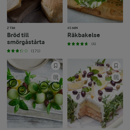
2 TIM
45 MIN
Bröd till
Räkbakelse
smörgåstårta
(4)
(171)