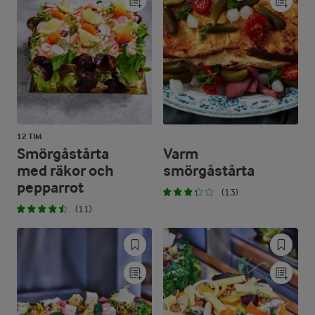
12 TIM
Smörgåstårta
Varm
med räkor och
smörgåstårta
pepparrot
(13)
(11)