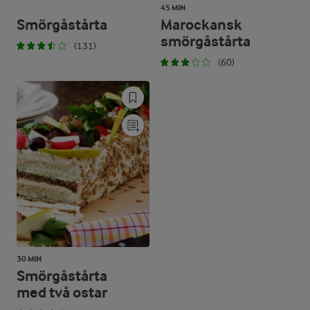
45 MIN
Smörgåstårta
Marockansk
smörgåstårta
(131)
(60)
30 MIN
Smörgåstårta
med två ostar