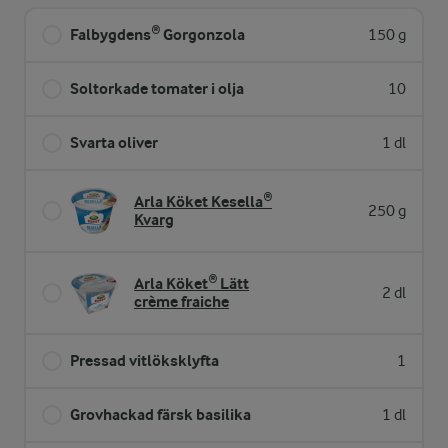
Falbygdens® Gorgonzola
150 g
Soltorkade tomater i olja
10
Svarta oliver
1 dl
Arla Köket Kesella®
250 g
Kvarg
Arla Köket® Lätt
2 dl
crème fraiche
Pressad vitlöksklyfta
1
Grovhackad färsk basilika
1 dl