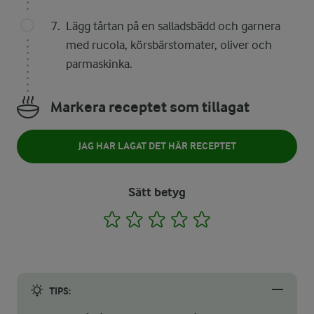
Lägg tårtan på en salladsbädd och garnera
med rucola, körsbärstomater, oliver och
parmaskinka.
Markera receptet som tillagat
JAG HAR LAGAT DET HÄR RECEPTET
Sätt betyg
1
2
3
4
5
TIPS: