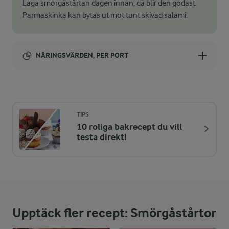
Laga smörgåstårtan dagen innan, då blir den godast.
Parmaskinka kan bytas ut mot tunt skivad salami.
NÄRINGSVÄRDEN, PER PORT
Energi:
306 kcal
TIPS
10 roliga bakrecept du vill
ENERGIDISTRIBUTION %
NÄRINGSVÄRDEN PER PORT
testa direkt!
-
3,7 g
Fiber:
16,7 %
12,6 g
Protein:
Upptäck fler recept: Smörgåstårtor
44 %
15,2 g
Fett: