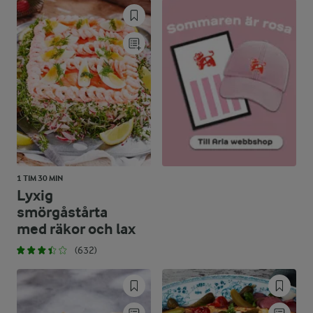
39,3 %
29,6 g
Kolhydrater:
1 TIM 30 MIN
Lyxig
smörgåstårta
med räkor och lax
(632)