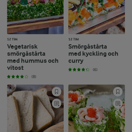
12 TIM
12 TIM
Vegetarisk
Smörgåstårta
smörgåstårta
med kyckling och
med hummus och
curry
vitost
(6)
(8)