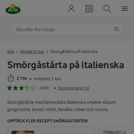
Sök på kategori eller ingrediens
Skriv in sökord för att få förslag
Arla
Recept & mat
Smörgåstårta på italienska
Smörgåstårta på italienska
2 TIM
Arbetstid: 1 tim
•
(269)
Kommentarer (1)
•
Smörgåstårta med fantastiska italienska smaker såsom
gorgonzola, tomat, vitlök, basilika, oliver och rucola.
UPPTÄCK FLER RECEPT: SMÖRGÅSTÅRTOR