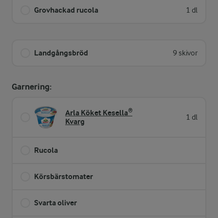
Grovhackad rucola
1 dl
Landgångsbröd
9 skivor
Garnering:
Arla Köket Kesella®
1 dl
Kvarg
Rucola
Körsbärstomater
Svarta oliver