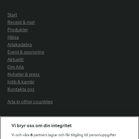
Start
Recept & mat
Produkter
Hälsa
Arlakadabra
Event & sponsring
Aktuellt
Om Arla
Nyheter & press
Jobb & karriär
Kontakta oss
Arla in other countries
Fler Arlasajter
Vi bryr oss om din integritet
Vi och våra
6
partners lagrar och får tillgång till personuppgifter