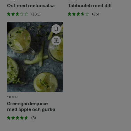
Ost med melonsalsa
Tabbouleh med dill
(195)
(25)
10 MIN
Greengardenjuice
med äpple och gurka
(8)