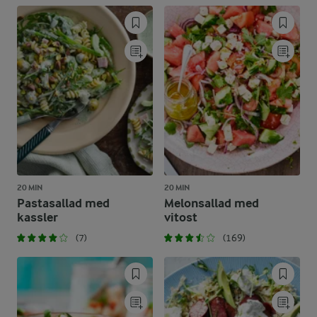
20 MIN
20 MIN
Pastasallad med
Melonsallad med
kassler
vitost
(7)
(169)