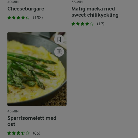
40 MIN
35 MIN
Cheeseburgare
Matig macka med
sweet chilikyckling
(132)
(17)
45 MIN
Sparrisomelett med
ost
(65)