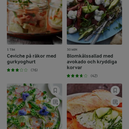
1 TIM
30 MIN
Ceviche på räkor med
Blomkålssallad med
gurkyoghurt
avokado och kryddiga
korvar
(76)
(42)