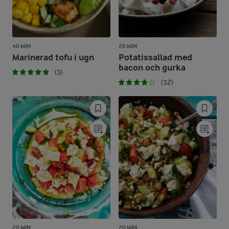
40 MIN
20 MIN
Marinerad tofu i ugn
Potatissallad med
bacon och gurka
(3)
(32)
20 MIN
20 MIN