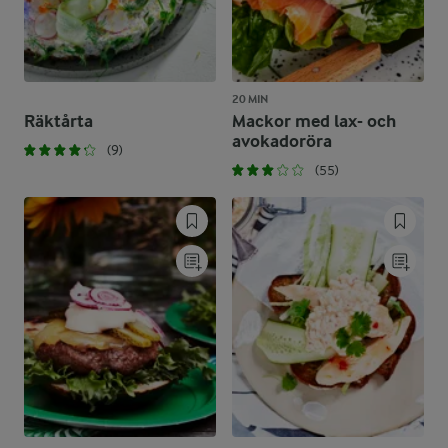
20 MIN
Räktårta
Mackor med lax- och
avokadoröra
(9)
(55)