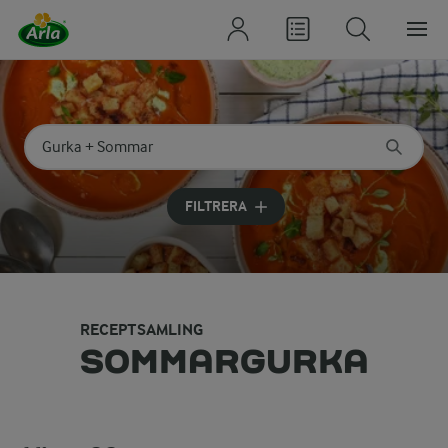
Sök på kategori eller ingrediens
Skriv in sökord för att få förslag
FILTRERA
RECEPTSAMLING
SOMMARGURKA