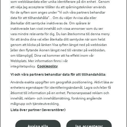
För ägare
som webbläsardata eller unika identifierare på din enhet . Genom
att välja Jag accepterar tillåter du att spårningstekniker används
Arlas kundportal
för de syften som anges under ”Vi och våra partners behandlar
Arla.com
data för att tillhandahålla”. . Om du väljer Avvisa alla eller
Falbygdens Ost
återkallar ditt samtycke inaktiveras de. Om spårare är
Arla webbshop
inaktiverade kan visst innehåll och vissa annonser som du ser
vara mindre relevanta för dig. Du kan återkomma till denna meny
Bildbank
för att ändra dina val eller återkalla ditt samtycke när som helst
genom att klicka på länken Visa syften längst ned på webbsidan
[eller den flytande ikonen längst ned till vänster på webbsidan,
om tillämpligt]. Dina val kommer att ha effekt inom vår
Följ oss
Webbplats. Mer information finns i vår
integritetspolicy.
Cookiepolicy
Vi och våra partners behandlar data för att tillhandahålla:
Använda exakta uppgifter om geografisk positionering. Aktivt läsa av
enhetens egenskaper för identifieringsändamål. Lagra och/eller få
åtkomst till information på en enhet. Personanpassad reklam och
innehåll, reklam- och innehållsmätning, forskning angående
målgrupp och tjänsteutveckling.
Lista över partner (leverantörer)
© 2026 Arla Foods
Ändra cookie-inställningar
Avvisa alla
Jag accepterar