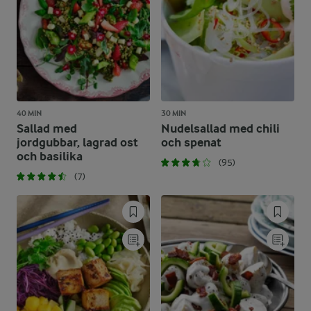
40 MIN
30 MIN
Sallad med
Nudelsallad med chili
jordgubbar, lagrad ost
och spenat
och basilika
(95)
(7)