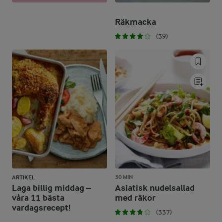
Räkmacka
(39)
30 MIN
ARTIKEL
Laga billig middag –
Asiatisk nudelsallad
våra 11 bästa
med räkor
vardagsrecept!
(337)