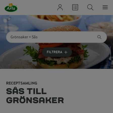
Sök på kategori eller ingrediens
Skriv in sökord för att få förslag
FILTRERA
RECEPTSAMLING
SÅS TILL
GRÖNSAKER