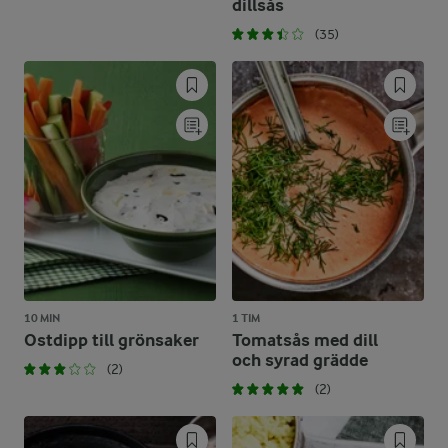
dillsås
(35)
10 MIN
1 TIM
Ostdipp till grönsaker
Tomatsås med dill
och syrad grädde
(2)
(2)