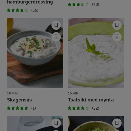
hamburgerdressing
(78)
(36)
10 MIN
15 MIN
Skagensås
Tsatsiki med mynta
(1)
(22)