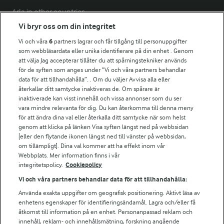
Arla in other countries
Vi bryr oss om din integritet
Vi och våra
6
partners lagrar och får tillgång till personuppgifter
Fler Arlasajter
som webbläsardata eller unika identifierare på din enhet . Genom
att välja Jag accepterar tillåter du att spårningstekniker används
för de syften som anges under ”Vi och våra partners behandlar
För ägare
data för att tillhandahålla”. . Om du väljer Avvisa alla eller
Arlas kundportal
återkallar ditt samtycke inaktiveras de. Om spårare är
Arla.com
inaktiverade kan visst innehåll och vissa annonser som du ser
vara mindre relevanta för dig. Du kan återkomma till denna meny
Falbygdens Ost
för att ändra dina val eller återkalla ditt samtycke när som helst
Arla webbshop
genom att klicka på länken Visa syften längst ned på webbsidan
Bildbank
[eller den flytande ikonen längst ned till vänster på webbsidan,
om tillämpligt]. Dina val kommer att ha effekt inom vår
Webbplats. Mer information finns i vår
integritetspolicy.
Cookiepolicy
Följ oss
Vi och våra partners behandlar data för att tillhandahålla:
Använda exakta uppgifter om geografisk positionering. Aktivt läsa av
enhetens egenskaper för identifieringsändamål. Lagra och/eller få
åtkomst till information på en enhet. Personanpassad reklam och
innehåll, reklam- och innehållsmätning, forskning angående