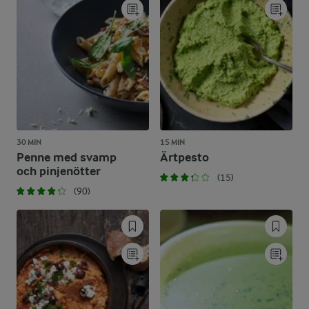
30 MIN
15 MIN
Penne med svamp
Ärtpesto
och pinjenötter
(15)
(90)