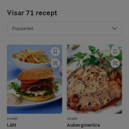
Visar
71
recept
Popularitet
10 MIN
40 MIN
Lätt
Aubergineröra