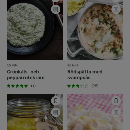
15 MIN
40 MIN
Grönkåls- och
Rödspätta med
pepparrotskräm
svampsås
(1)
(28)