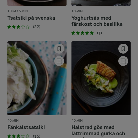
1 TIM 15 MIN
10 MIN
Tsatsiki på svenska
Yoghurtsås med
färskost och basilika
(22)
(1)
40 MIN
40 MIN
Fänkålstsatsiki
Halstrad gös med
lättrimmad gurka och
(16)