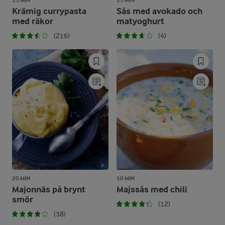
15 MIN
15 MIN
Krämig currypasta
Sås med avokado och
med räkor
matyoghurt
(216)
(4)
20 MIN
10 MIN
Majonnäs på brynt
Majssås med chili
smör
(12)
(38)