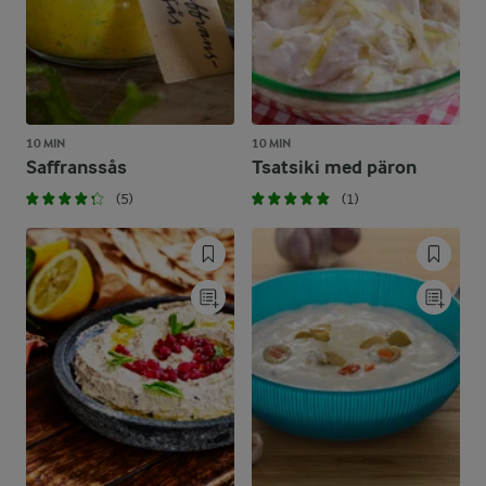
10 MIN
10 MIN
Saffranssås
Tsatsiki med päron
(5)
(1)