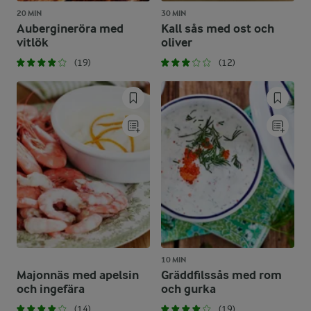
20 MIN
30 MIN
Aubergineröra med
Kall sås med ost och
vitlök
oliver
(19)
(12)
10 MIN
Majonnäs med apelsin
Gräddfilssås med rom
och ingefära
och gurka
(14)
(19)