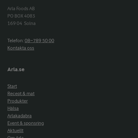
Arla Foods AB

PO BOX 4083

169 04  Solna
Telefon:
08−789 50 00
Kontakta oss
Arla.se
Start
Recept & mat
Produkter
Hälsa
Arlakadabra
Event & sponsring
Aktuellt