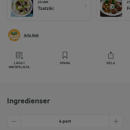
20 MIN
2
Tzatziki
F
Arla Mat
LÄGG I
SPARA
DELA
INKÖPSLISTA
Ingredienser
4 port