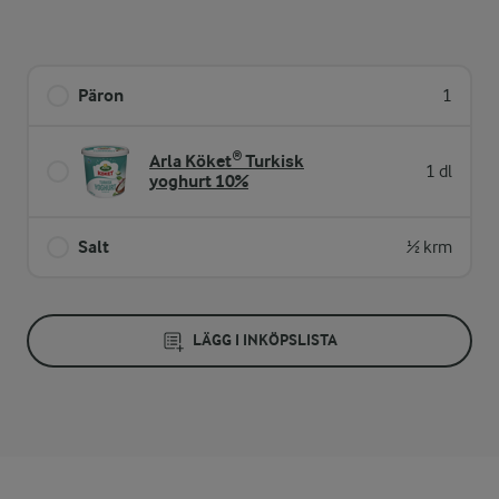
Päron
1
Arla Köket® Turkisk
1 dl
yoghurt 10%
Salt
½ krm
LÄGG I INKÖPSLISTA