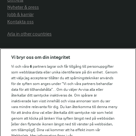
Om Arla
Nyheter & press
Jobb & karriär
Kontakta oss
Arla in other countries
Fler Arlasajter
Vi bryr oss om din integritet
Vi och våra
6
partners lagrar och får tillgång till personuppgifter
För ägare
som webbläsardata eller unika identifierare på din enhet . Genom
att välja Jag accepterar tillåter du att spårningstekniker används
Arlas kundportal
för de syften som anges under ”Vi och våra partners behandlar
Arla.com
data för att tillhandahålla”. . Om du väljer Avvisa alla eller
Falbygdens Ost
återkallar ditt samtycke inaktiveras de. Om spårare är
Arla webbshop
inaktiverade kan visst innehåll och vissa annonser som du ser
vara mindre relevanta för dig. Du kan återkomma till denna meny
Bildbank
för att ändra dina val eller återkalla ditt samtycke när som helst
genom att klicka på länken Visa syften längst ned på webbsidan
[eller den flytande ikonen längst ned till vänster på webbsidan,
om tillämpligt]. Dina val kommer att ha effekt inom vår
Följ oss
Webbplats. Mer information finns i vår