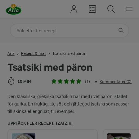
Sök på kategori eller ingrediens
Skriv in sökord för att få förslag
Arla
Recept & mat
Tsatsiki med päron
Tsatsiki med päron
10 MIN
(1)
Kommentarer (0)
•
Den klassiska, grekiska tsatsikin här med rivet päron istället
för gurka. En fruktig, lite söt och jättegod tsatsiki som passar
till skinka eller grillat, till exempel.
UPPTÄCK FLER RECEPT: TZATZIKI