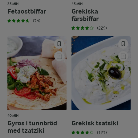
25 MIN
45 MIN
Fetaostbiffar
Grekiska
färsbiffar
(74)
(229)
40 MIN
Gyros i tunnbröd
Grekisk tsatsiki
med tzatziki
(127)