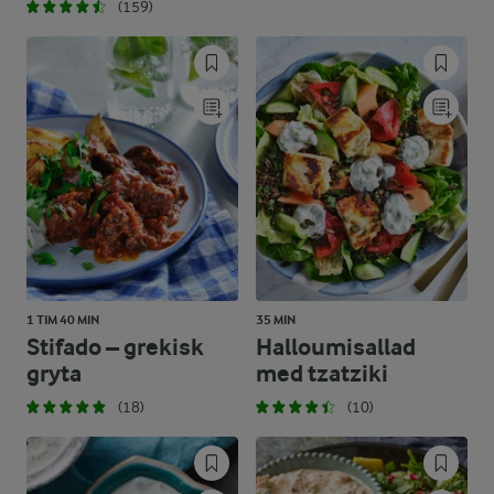
(159)
1 TIM 40 MIN
35 MIN
Stifado – grekisk
Halloumisallad
gryta
med tzatziki
(18)
(10)