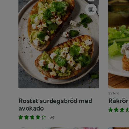
15 MIN
Rostat surdegsbröd med
Räkrör
avokado
(4)