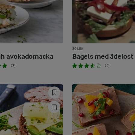
20 MIN
ch avokadomacka
Bagels med ädelost
(3)
(4)