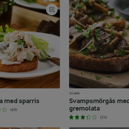
30 MIN
a med sparris
Svampsmörgås me
gremolata
(69)
(24)