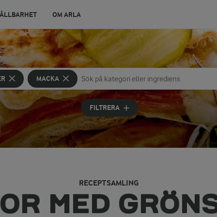
ÅLLBARHET
OM ARLA
ER
MACKA
Sök på kategori eller ingrediens
Skriv in sökord för att få förslag
FILTRERA
RECEPTSAMLING
OR MED GRÖN