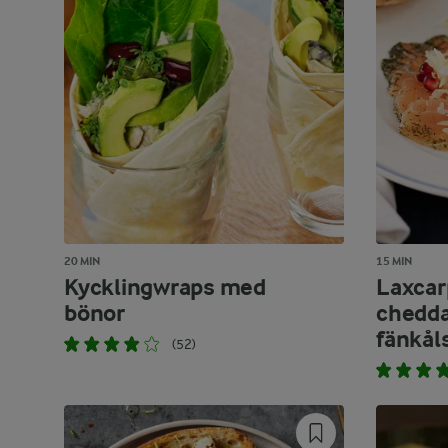
20 MIN
15 MIN
Kycklingwraps med
Laxcar
bönor
chedda
fänkål
(52)