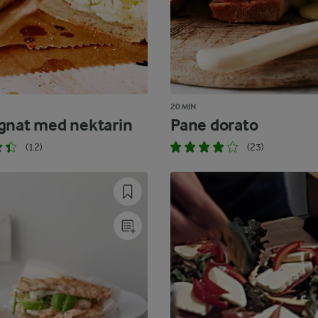
20 MIN
gnat med nektarin
Pane dorato
(12)
(23)