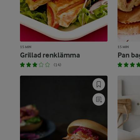
15 MIN
15 MIN
Grillad renklämma
Pan ba
(14)