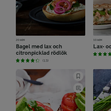
20 MIN
10 MIN
Bagel med lax och
Lax- o
citronpicklad rödlök
(13)