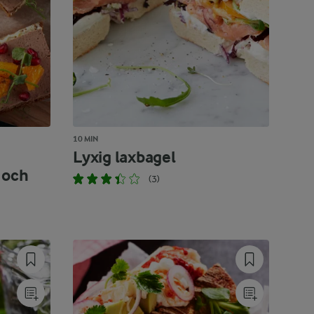
10 MIN
Lyxig laxbagel
 och
(3)