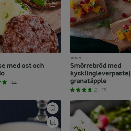
30 MIN
e med ost och
Smörrebröd med
do
kycklingleverpastej
granatäpple
(12)
(7)