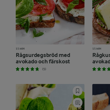
15 MIN
15 MIN
Rågsurdegsbröd med
Rågkus
avokado och färskost
avoka
(5)