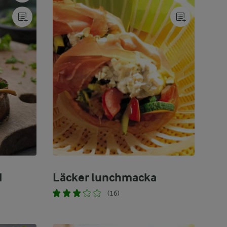
d
Läcker lunchmacka
(16)