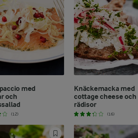
paccio med
Knäckemacka med
r och
cottage cheese och
ssallad
rädisor
(12)
(16)