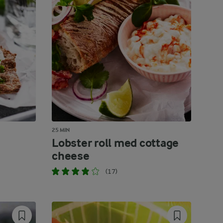
25 MIN
Lobster roll med cottage
cheese
(17)