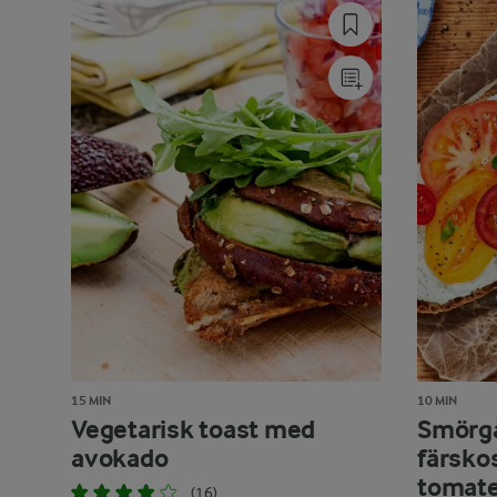
15 MIN
10 MIN
Vegetarisk toast med
Smörgå
avokado
färsko
tomate
(16)