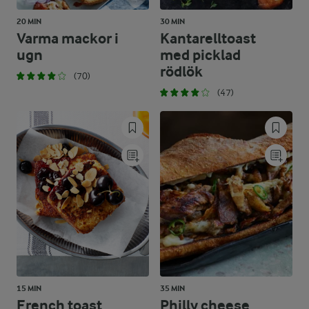
20 MIN
30 MIN
Varma mackor i
Kantarelltoast
ugn
med picklad
rödlök
(70)
(47)
15 MIN
35 MIN
French toast
Philly cheese