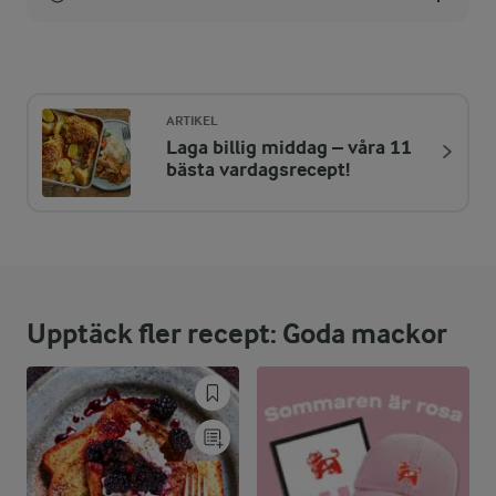
Energi:
497 kcal
ARTIKEL
Laga billig middag – våra 11
ENERGIDISTRIBUTION %
NÄRINGSVÄRDEN PER PORT
bästa vardagsrecept!
-
4,7 g
Fiber:
6,2 %
7,6 g
Protein:
Upptäck fler recept: Goda mackor
79 %
44,4 g
Fett:
14,8 %
18,1 g
Kolhydrater: