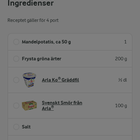
Ingredienser
Receptet gäller för 4 port
Mandelpotatis, ca 50 g
1
Frysta gröna ärter
200 g
Arla Ko® Gräddfil
½ dl
Svenskt Smör från
100 g
Arla®
Salt