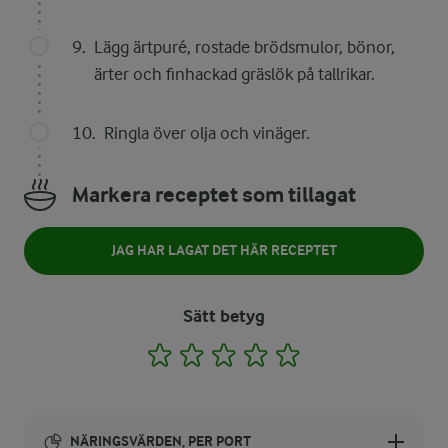
Lägg ärtpuré, rostade brödsmulor, bönor,
ärter och finhackad gräslök på tallrikar.
Ringla över olja och vinäger.
Markera receptet som tillagat
JAG HAR LAGAT DET HÄR RECEPTET
Sätt betyg
1
2
3
4
5
NÄRINGSVÄRDEN, PER PORT