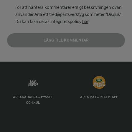
För att hantera kommentarer enligt beskrivningen ovan
använder Arla ett tredjepartsverktyg som heter "Disqus".
Du kan läsa deras integritetspolicy
här
.
LÄGG TILL KOMMENTAR
ARLAKADABRA – PYSSEL
ARLA MAT – RECEPTAPP
OCH KUL