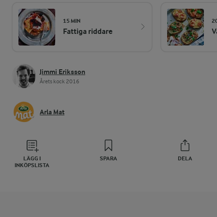
15 MIN
2
Fattiga riddare
V
Jimmi Eriksson
Årets kock 2016
Arla Mat
LÄGG I
SPARA
DELA
INKÖPSLISTA