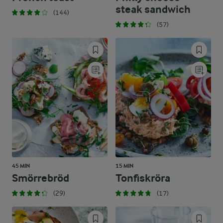
steak sandwich
(144)
(57)
45 MIN
15 MIN
Smörrebröd
Tonfiskröra
(29)
(17)