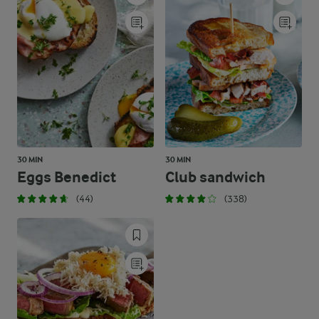
30 MIN
30 MIN
Eggs Benedict
Club sandwich
(44)
(338)