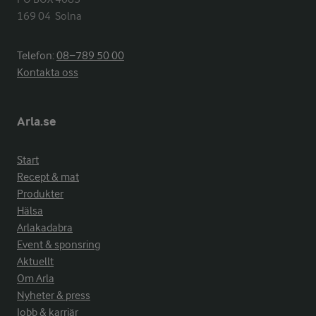
169 04  Solna
Telefon:
08−789 50 00
Kontakta oss
Arla.se
Start
Recept & mat
Produkter
Hälsa
Arlakadabra
Event & sponsring
Aktuellt
Om Arla
Nyheter & press
Jobb & karriär