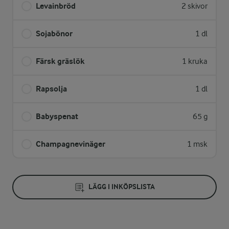
Levainbröd
2 skivor
Sojabönor
1 dl
Färsk gräslök
1 kruka
Rapsolja
1 dl
Babyspenat
65 g
Champagnevinäger
1 msk
LÄGG I INKÖPSLISTA