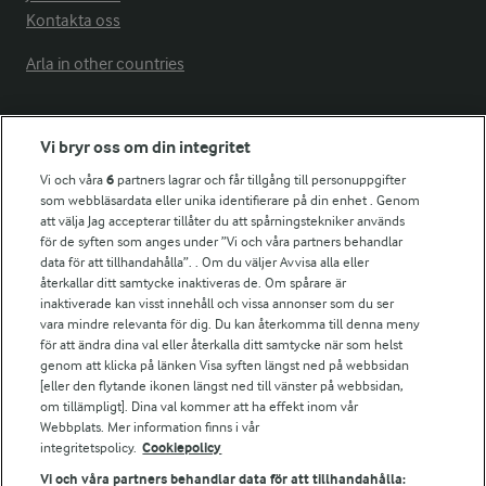
Kontakta oss
Arla in other countries
Fler Arlasajter
Vi bryr oss om din integritet
Vi och våra
6
partners lagrar och får tillgång till personuppgifter
För ägare
som webbläsardata eller unika identifierare på din enhet . Genom
att välja Jag accepterar tillåter du att spårningstekniker används
Arlas kundportal
för de syften som anges under ”Vi och våra partners behandlar
Arla.com
data för att tillhandahålla”. . Om du väljer Avvisa alla eller
Falbygdens Ost
återkallar ditt samtycke inaktiveras de. Om spårare är
Arla webbshop
inaktiverade kan visst innehåll och vissa annonser som du ser
vara mindre relevanta för dig. Du kan återkomma till denna meny
Bildbank
för att ändra dina val eller återkalla ditt samtycke när som helst
genom att klicka på länken Visa syften längst ned på webbsidan
[eller den flytande ikonen längst ned till vänster på webbsidan,
om tillämpligt]. Dina val kommer att ha effekt inom vår
Följ oss
Webbplats. Mer information finns i vår
integritetspolicy.
Cookiepolicy
Vi och våra partners behandlar data för att tillhandahålla: