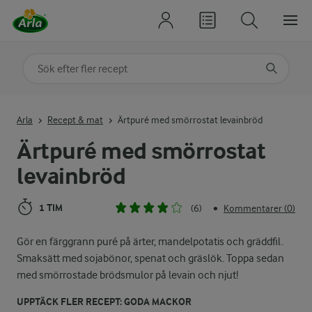
Sök på kategori eller ingrediens
Skriv in sökord för att få förslag
Arla
Recept & mat
Ärtpuré med smörrostat levainbröd
Ärtpuré med smörrostat
levainbröd
1 TIM
(6)
Kommentarer (0)
•
Gör en färggrann puré på ärter, mandelpotatis och gräddfil.
Smaksätt med sojabönor, spenat och gräslök. Toppa sedan
med smörrostade brödsmulor på levain och njut!
UPPTÄCK FLER RECEPT: GODA MACKOR