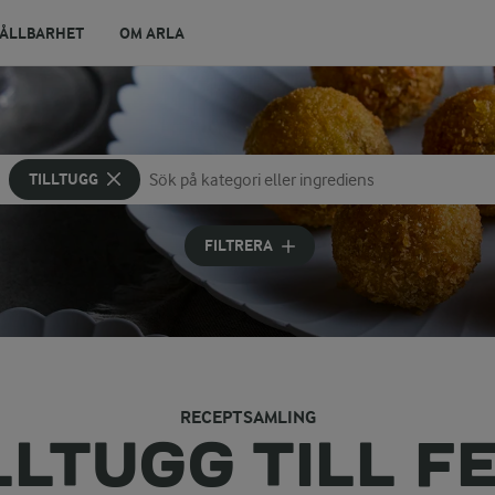
ÅLLBARHET
OM ARLA
TILLTUGG
Sök på kategori eller ingrediens
Skriv in sökord för att få förslag
FILTRERA
RECEPTSAMLING
LLTUGG TILL F