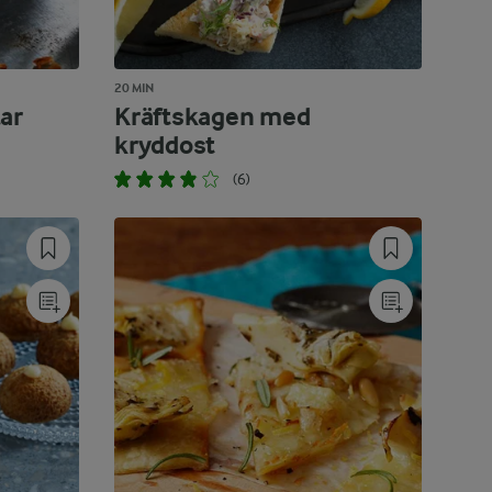
20 MIN
ar
Kräftskagen med
kryddost
(6)