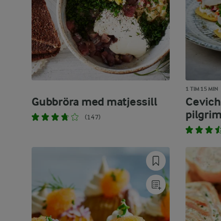
1 TIM 15 MIN
Gubbröra med matjessill
Cevich
pilgri
(147)