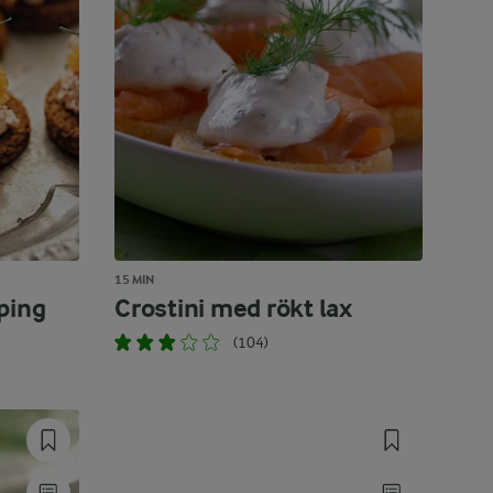
15 MIN
ping
Crostini med rökt lax
(104)