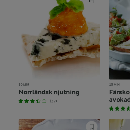
10 MIN
15 MIN
Norrländsk njutning
Färsko
avokad
(37)