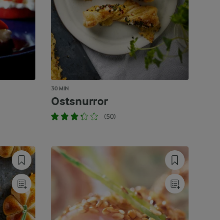
30 MIN
Ostsnurror
(50)