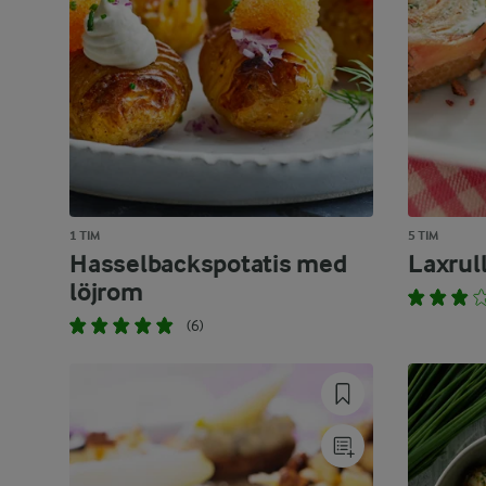
1 TIM
5 TIM
Hasselbackspotatis med
Laxrul
löjrom
(6)