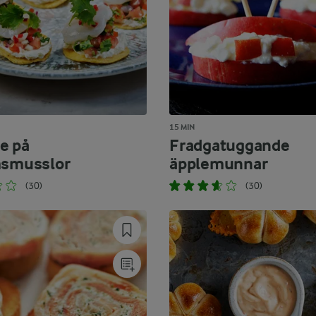
15 MIN
e på
Fradgatuggande
msmusslor
äpplemunnar
(30)
(30)