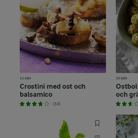
15 MIN
30 MIN
Crostini med ost och
Ostbol
balsamico
och gr
(33)