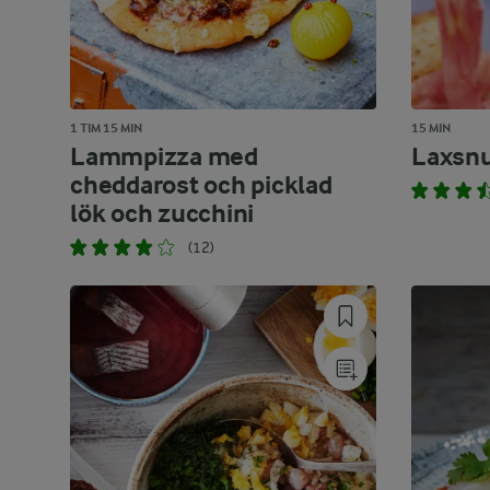
1 TIM 15 MIN
15 MIN
Lammpizza med
Laxsnu
cheddarost och picklad
lök och zucchini
(12)