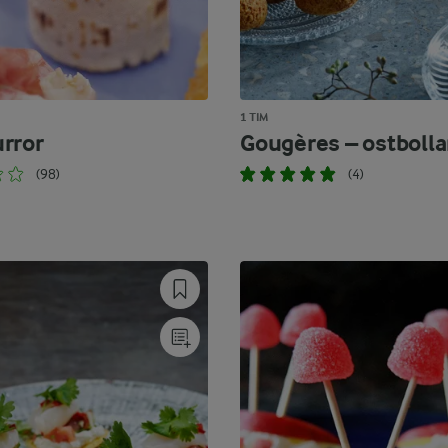
1 TIM
rror
Gougères – ostbolla
(98)
(4)