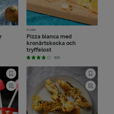
25 MIN
r
Pizza bianca med
kronärtskocka och
tryffelost
(60)