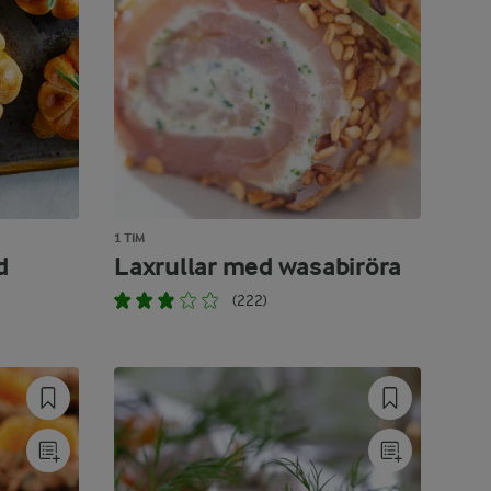
1 TIM
d
Laxrullar med wasabiröra
(222)