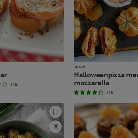
30 MIN
lar
Halloweenpizza me
mozzarella
(56)
(18)