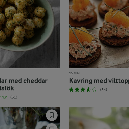
15 MIN
lar med cheddar
Kavring med vilttop
äslök
(34)
(51)