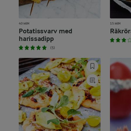
40 MIN
15 MIN
Potatissvarv med
Räkrör
harissadipp
(5)