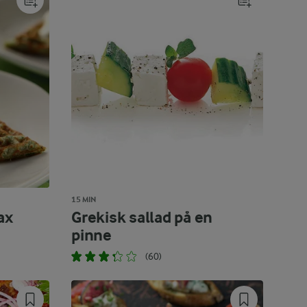
15 MIN
ax
Grekisk sallad på en
pinne
(60)