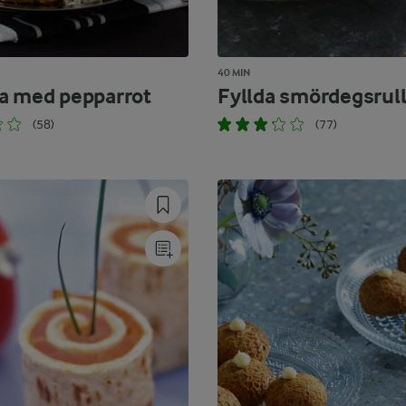
40 MIN
a med pepparrot
Fyllda smördegsrull
(58)
(77)