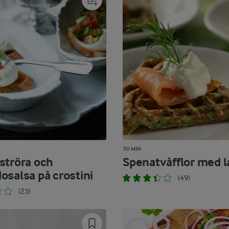
30 MIN
ströra och
Spenatvåfflor med l
osalsa på crostini
(49)
(23)