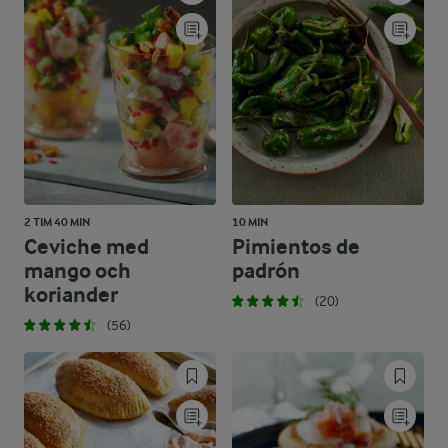
2 TIM 40 MIN
10 MIN
Ceviche med
Pimientos de
mango och
padrón
koriander
(20)
(56)