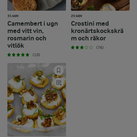
35 MIN
20 MIN
Camembert i ugn
Crostini med
med vitt vin,
kronärtskockskrä
rosmarin och
m och räkor
vitlök
(76)
(10)