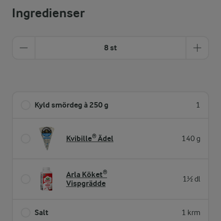
Ingredienser
8 st
Kyld smördeg à 250 g
1
Kvibille® Ädel
140 g
Arla Köket®
1½ dl
Vispgrädde
Salt
1 krm