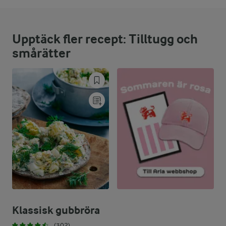
12,3 %
6,7 g
Protein:
Upptäck fler recept: Tilltugg och
76,6 %
19,1 g
Fett:
smårätter
11,1 %
6 g
Kolhydrater:
Klassisk gubbröra
(302)