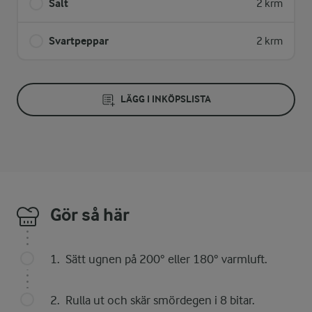
Salt
2 krm
Svartpeppar
2 krm
LÄGG I INKÖPSLISTA
Gör så här
Sätt ugnen på 200° eller 180° varmluft.
Rulla ut och skär smördegen i 8 bitar.