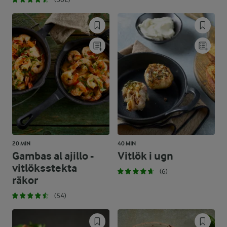
20 MIN
40 MIN
Gambas al ajillo -
Vitlök i ugn
vitlöksstekta
(6)
räkor
(54)