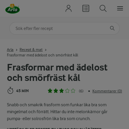
Sök på kategori eller ingrediens
Skriv in sökord för att få förslag
Arla
Recept & mat
Frasformar med ädelost och smörfräst kål
Frasformar med ädelost
och smörfräst kål
45 MIN
(6)
Kommentarer (0)
•
Snabb och smakrik frasform som funkar lika bra som
mingelmat och förrätt. Hittar du inte melonkärnor går
pumpa- eller solrosfrön lika bra som crunch.