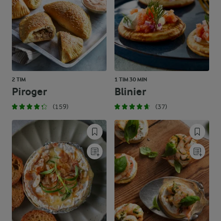
2 TIM
1 TIM 30 MIN
Piroger
Blinier
(159)
(37)