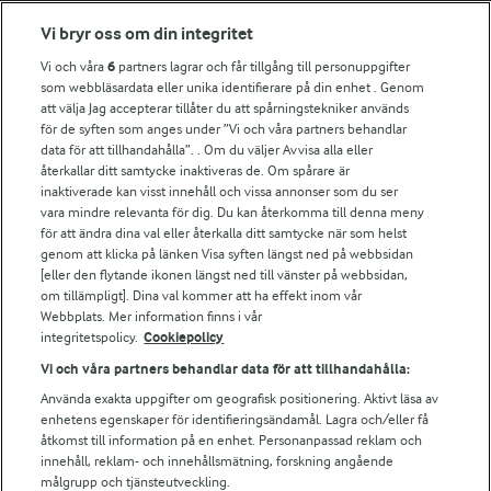
Vi bryr oss om din integritet
Arla in other countries
Vi och våra
6
partners lagrar och får tillgång till personuppgifter
som webbläsardata eller unika identifierare på din enhet . Genom
Fler Arlasajter
att välja Jag accepterar tillåter du att spårningstekniker används
för de syften som anges under ”Vi och våra partners behandlar
data för att tillhandahålla”. . Om du väljer Avvisa alla eller
För ägare
återkallar ditt samtycke inaktiveras de. Om spårare är
inaktiverade kan visst innehåll och vissa annonser som du ser
Arlas kundportal
vara mindre relevanta för dig. Du kan återkomma till denna meny
Arla.com
för att ändra dina val eller återkalla ditt samtycke när som helst
Falbygdens Ost
genom att klicka på länken Visa syften längst ned på webbsidan
Arla webbshop
[eller den flytande ikonen längst ned till vänster på webbsidan,
om tillämpligt]. Dina val kommer att ha effekt inom vår
Bildbank
Webbplats. Mer information finns i vår
integritetspolicy.
Cookiepolicy
Vi och våra partners behandlar data för att tillhandahålla:
Följ oss
Använda exakta uppgifter om geografisk positionering. Aktivt läsa av
enhetens egenskaper för identifieringsändamål. Lagra och/eller få
åtkomst till information på en enhet. Personanpassad reklam och
innehåll, reklam- och innehållsmätning, forskning angående
målgrupp och tjänsteutveckling.