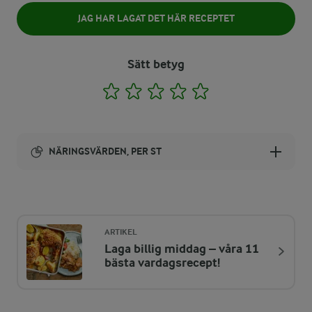
JAG HAR LAGAT DET HÄR RECEPTET
Sätt betyg
1
2
3
4
5
NÄRINGSVÄRDEN, PER ST
Energi:
221 kcal
ARTIKEL
Laga billig middag – våra 11
ENERGIDISTRIBUTION %
NÄRINGSVÄRDEN PER ST
bästa vardagsrecept!
-
2,1 g
Fiber: