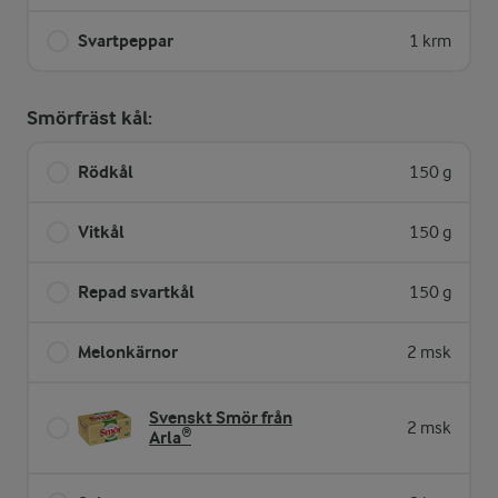
Svartpeppar
1 krm
Smörfräst kål:
Rödkål
150 g
Vitkål
150 g
Repad svartkål
150 g
Melonkärnor
2 msk
Svenskt Smör från
2 msk
Arla®