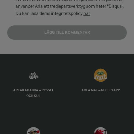
använder Arla ett tredjepartsverktyg som heter "Disqus".
Du kan läsa deras integritetspolicy
här
.
LÄGG TILL KOMMENTAR
ARLAKADABRA – PYSSEL
ARLA MAT – RECEPTAPP
OCH KUL