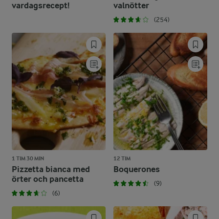
vardagsrecept!
valnötter
(254)
1 TIM 30 MIN
12 TIM
Pizzetta bianca med
Boquerones
örter och pancetta
(9)
(6)