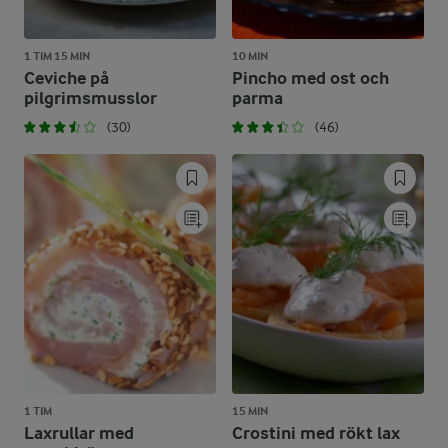
1 TIM 15 MIN
10 MIN
Ceviche på
Pincho med ost och
pilgrimsmusslor
parma
(30)
(46)
1 TIM
15 MIN
Laxrullar med
Crostini med rökt lax