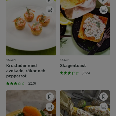
15 MIN
15 MIN
Krustader med
Skagentoast
avokado, räkor och
(266)
pepparrot
(210)