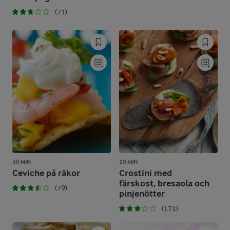
(71)
30 MIN
10 MIN
Ceviche på räkor
Crostini med
färskost, bresaola och
(79)
pinjenötter
(171)