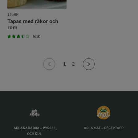
15 MIN
Tapas med räkor och
rom
(68)
1
2
ARLAKADABRA – PYSSEL
ARLA MAT – RECEPTAPP
OCH KUL