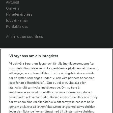
Aktuellt
Om Arla
Nyheter & press
Jobb & karriär
Kontakta oss
Arla in other countries
Fler Arlasajter
Vi bryr oss om din integritet
Vi och våra
6
partners lagrar och får tillgång till personuppgifter
För ägare
som webbläsardata eller unika identifierare på din enhet . Genom
att välja Jag accepterar tillåter du att spårningstekniker används
Arlas kundportal
för de syften som anges under ”Vi och våra partners behandlar
Arla.com
data för att tillhandahålla”. . Om du väljer Avvisa alla eller
Falbygdens Ost
återkallar ditt samtycke inaktiveras de. Om spårare är
Arla webbshop
inaktiverade kan visst innehåll och vissa annonser som du ser
vara mindre relevanta för dig. Du kan återkomma till denna meny
Bildbank
för att ändra dina val eller återkalla ditt samtycke när som helst
genom att klicka på länken Visa syften längst ned på webbsidan
[eller den flytande ikonen längst ned till vänster på webbsidan,