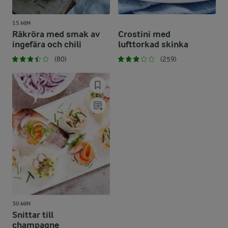
15 MIN
Räkröra med smak av
Crostini med
ingefära och chili
lufttorkad skinka
(80)
(259)
30 MIN
Snittar till
champagne