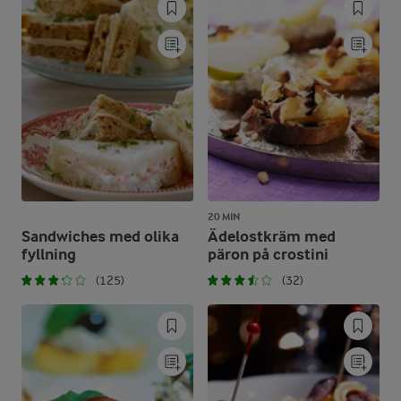
20 MIN
Sandwiches med olika
Ädelostkräm med
fyllning
päron på crostini
(125)
(32)