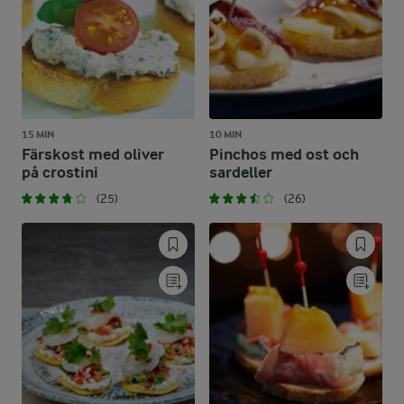
15 MIN
10 MIN
Färskost med oliver
Pinchos med ost och
på crostini
sardeller
(25)
(26)