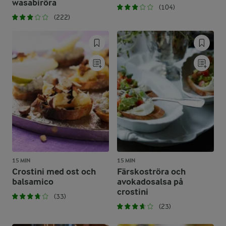
wasabiröra
(104)
(222)
15 MIN
15 MIN
Crostini med ost och
Färskoströra och
balsamico
avokadosalsa på
crostini
(33)
(23)