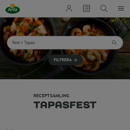
Sök på kategori eller ingrediens
Skriv in sökord för att få förslag
FILTRERA
RECEPTSAMLING
TAPASFEST