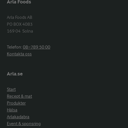
Arla Foods
Arla Foods AB

PO BOX 4083

169 04  Solna
Telefon:
08−789 50 00
Kontakta oss
Arla.se
Start
Recept & mat
Produkter
Hälsa
Arlakadabra
Event & sponsring