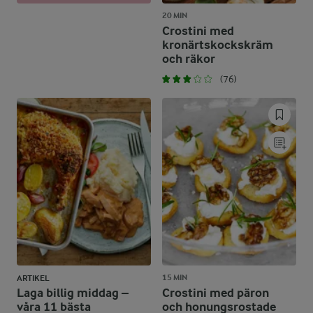
20 MIN
Crostini med
kronärtskockskräm
och räkor
(76)
15 MIN
ARTIKEL
Laga billig middag –
Crostini med päron
våra 11 bästa
och honungsrostade