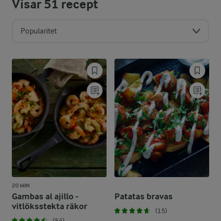
Visar
51
recept
Popularitet
20 MIN
Gambas al ajillo -
Patatas bravas
vitlöksstekta räkor
(15)
(54)