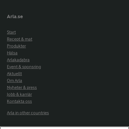
Arla.se
Start
Recept & mat
Produkter
Hälsa
Arlakadabra
Event & sponsring
Aktuellt
Om Arla
Nyheter & press
Jobb & karriär
Kontakta oss
Arla in other countries