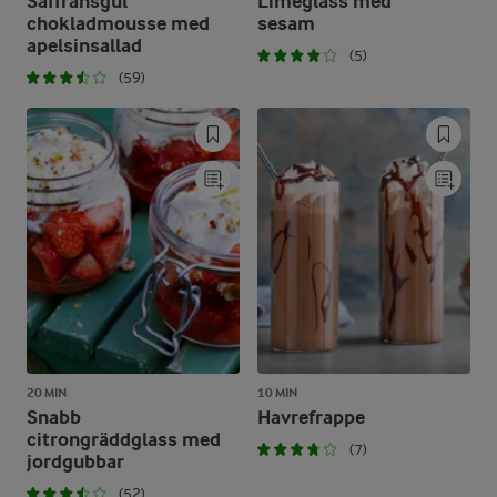
Saffransgul
Limeglass med
chokladmousse med
sesam
apelsinsallad
(5)
(59)
20 MIN
10 MIN
Snabb
Havrefrappe
citrongräddglass med
(7)
jordgubbar
(52)