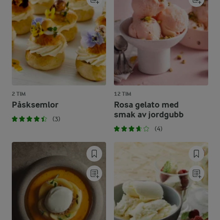
2 TIM
12 TIM
Påsksemlor
Rosa gelato med
smak av jordgubb
(3)
(4)