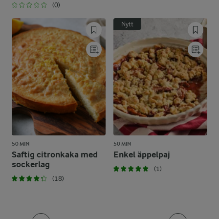
(0)
Nytt
50 MIN
50 MIN
Saftig citronkaka med
Enkel äppelpaj
sockerlag
(1)
(18)