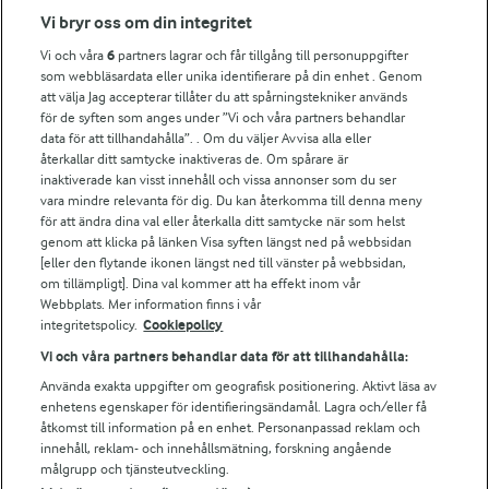
Fler Arlasajter
Vi bryr oss om din integritet
Vi och våra
6
partners lagrar och får tillgång till personuppgifter
För ägare
som webbläsardata eller unika identifierare på din enhet . Genom
att välja Jag accepterar tillåter du att spårningstekniker används
Arlas kundportal
för de syften som anges under ”Vi och våra partners behandlar
Arla.com
data för att tillhandahålla”. . Om du väljer Avvisa alla eller
Falbygdens Ost
återkallar ditt samtycke inaktiveras de. Om spårare är
Arla webbshop
inaktiverade kan visst innehåll och vissa annonser som du ser
vara mindre relevanta för dig. Du kan återkomma till denna meny
Bildbank
för att ändra dina val eller återkalla ditt samtycke när som helst
genom att klicka på länken Visa syften längst ned på webbsidan
[eller den flytande ikonen längst ned till vänster på webbsidan,
om tillämpligt]. Dina val kommer att ha effekt inom vår
Följ oss
Webbplats. Mer information finns i vår
integritetspolicy.
Cookiepolicy
Vi och våra partners behandlar data för att tillhandahålla:
Använda exakta uppgifter om geografisk positionering. Aktivt läsa av
enhetens egenskaper för identifieringsändamål. Lagra och/eller få
åtkomst till information på en enhet. Personanpassad reklam och
innehåll, reklam- och innehållsmätning, forskning angående
målgrupp och tjänsteutveckling.