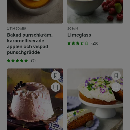
1 TIM 30 MIN
50 MIN
Bakad punschkräm,
Limeglass
karamelliserade
(29)
äpplen och vispad
punschgrädde
(7)