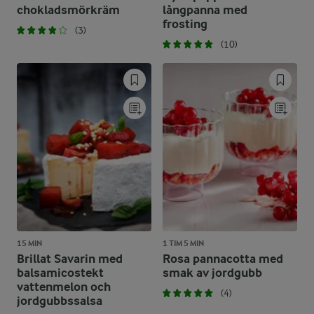
chokladsmörkräm
långpanna med
frosting
(3)
(10)
15 MIN
1 TIM 5 MIN
Brillat Savarin med
Rosa pannacotta med
balsamicostekt
smak av jordgubb
vattenmelon och
(4)
jordgubbssalsa