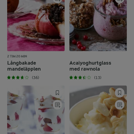
2 TIM 20 MIN
Långbakade
Acaiyoghurtglass
mandeläpplen
med rawnola
(36)
(13)