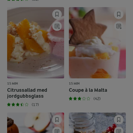
15 MIN
15 MIN
Citrussallad med
Coupe à la Malta
jordgubbsglass
(42)
(17)