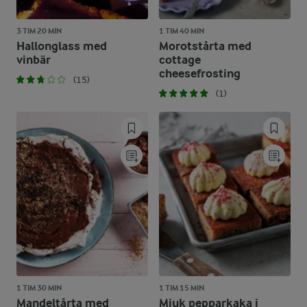
3 TIM 20 MIN
1 TIM 40 MIN
Hallonglass med
Morotstårta med
vinbär
cottage
cheesefrosting
(15)
(1)
1 TIM 30 MIN
1 TIM 15 MIN
Mandeltårta med
Mjuk pepparkaka i