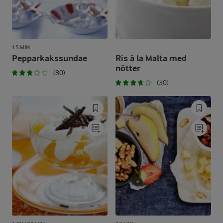
15 MIN
Pepparkakssundae
Ris à la Malta med
nötter
(80)
(30)