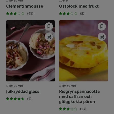
1 TIM 20 MIN
10 MIN
Clementinmousse
Ostplock med frukt
(48)
(5)
1 TIM 20 MIN
3 TIM 30 MIN
Julkryddad glass
Risgrynspannacotta
med saffran och
(4)
glöggkokta päron
(14)