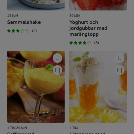
15 MIN
30 MIN
Semmelshake
Yoghurt och
jordgubbar med
(4)
marängtopp
(8)
1 TIM 20 MIN
4 TIM