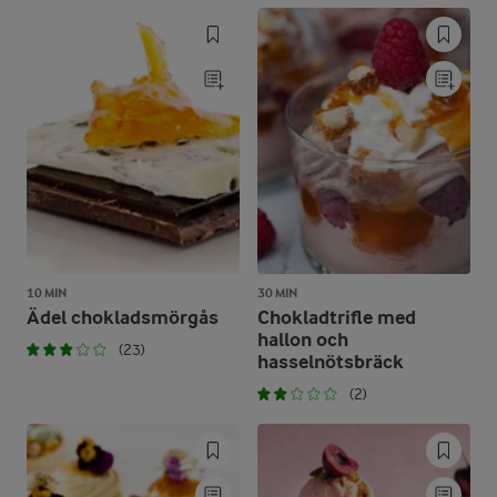
10 MIN
30 MIN
Ädel chokladsmörgås
Chokladtrifle med
hallon och
(23)
hasselnötsbräck
(2)