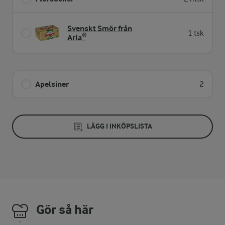
Svenskt Smör från
1 tsk
Arla®
Apelsiner
2
LÄGG I INKÖPSLISTA
Gör så här