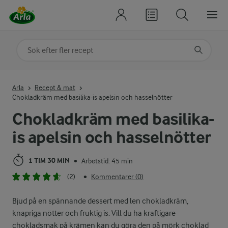
Sök på kategori eller ingrediens
Skriv in sökord för att få förslag
Arla
Recept & mat
Chokladkräm med basilika-is apelsin och hasselnötter
Chokladkräm med basilika-
is apelsin och hasselnötter
1 TIM 30 MIN
Arbetstid: 45 min
•
(2)
Kommentarer (0)
•
Bjud på en spännande dessert med len chokladkräm,
knapriga nötter och fruktig is. Vill du ha kraftigare
chokladsmak på krämen kan du göra den på mörk choklad