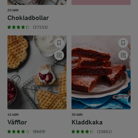
20 MIN
Chokladbollar
(37533)
45 MIN
30 MIN
Våfflor
Kladdkaka
(8669)
(33661)