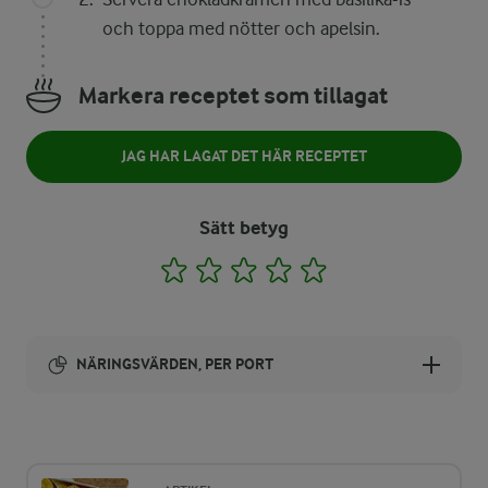
och toppa med nötter och apelsin.
Markera receptet som tillagat
JAG HAR LAGAT DET HÄR RECEPTET
Sätt betyg
1
2
3
4
5
NÄRINGSVÄRDEN, PER PORT
Energi:
484 kcal