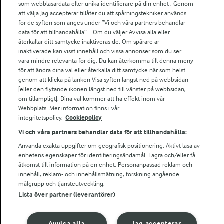
som webbläsardata eller unika identifierare på din enhet . Genom
att välja Jag accepterar tillåter du att spårningstekniker används
för de syften som anges under ”Vi och våra partners behandlar
För ägare
data för att tillhandahålla”. . Om du väljer Avvisa alla eller
Arlas kundportal
återkallar ditt samtycke inaktiveras de. Om spårare är
Arla.com
inaktiverade kan visst innehåll och vissa annonser som du ser
vara mindre relevanta för dig. Du kan återkomma till denna meny
Falbygdens Ost
för att ändra dina val eller återkalla ditt samtycke när som helst
Arla webbshop
genom att klicka på länken Visa syften längst ned på webbsidan
Bildbank
[eller den flytande ikonen längst ned till vänster på webbsidan,
om tillämpligt]. Dina val kommer att ha effekt inom vår
Webbplats. Mer information finns i vår
integritetspolicy.
Cookiepolicy
Följ oss
Vi och våra partners behandlar data för att tillhandahålla:
Använda exakta uppgifter om geografisk positionering. Aktivt läsa av
enhetens egenskaper för identifieringsändamål. Lagra och/eller få
åtkomst till information på en enhet. Personanpassad reklam och
innehåll, reklam- och innehållsmätning, forskning angående
målgrupp och tjänsteutveckling.
Lista över partner (leverantörer)
© 2026 Arla Foods
Avvisa alla
Jag accepterar