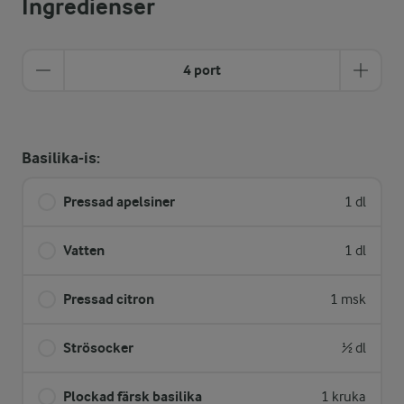
Ingredienser
4 port
Basilika-is:
Pressad apelsiner
1 dl
Vatten
1 dl
Pressad citron
1 msk
Strösocker
½ dl
Plockad färsk basilika
1 kruka