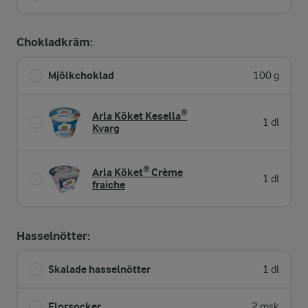
Chokladkräm:
Mjölkchoklad
100 g
Arla Köket Kesella®
1 dl
Kvarg
Arla Köket® Crème
1 dl
fraiche
Hasselnötter:
Skalade hasselnötter
1 dl
Florsocker
2 msk