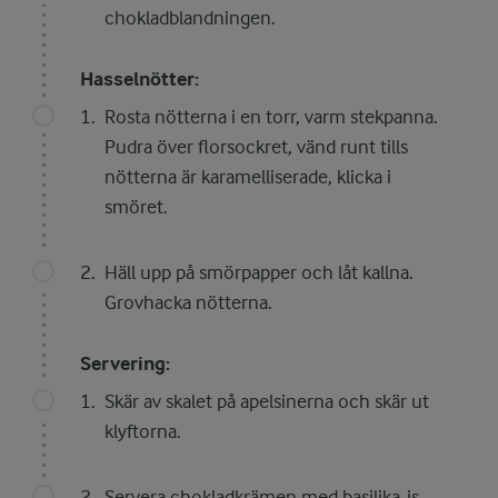
chokladblandningen.
Hasselnötter:
Rosta nötterna i en torr, varm stekpanna.
Pudra över florsockret, vänd runt tills
nötterna är karamelliserade, klicka i
smöret.
Häll upp på smörpapper och låt kallna.
Grovhacka nötterna.
Servering:
Skär av skalet på apelsinerna och skär ut
klyftorna.
Servera chokladkrämen med basilika-is