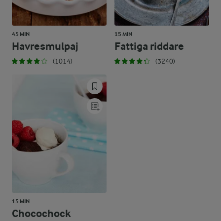
45 MIN
15 MIN
Havresmulpaj
Fattiga riddare
(1014)
(3240)
15 MIN
Chocochock