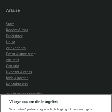
Arla.se
Start
Recept & mat
Produkter
Hälsa
Arlakadabra
Event & sponsring
Aktuellt
Om Arla
Nyheter & press
Jobb & karriär
Kontakta oss
Arla in other countries
Vi bryr oss om din integritet
Vi och våra
6
partners lagrar och får tillgång till personuppgifter
Fler Arlasajter