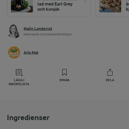
lad med Earl Grey
ä
och konjak
b
Malin Landqvist
Matkreatör och kokboksförfattare
Arla Mat
LÄGG I
SPARA
DELA
INKÖPSLISTA
Ingredienser