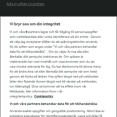
Arla in other countries
Fler Arlasajter
Vi bryr oss om din integritet
Vi och våra
6
partners lagrar och får tillgång till personuppgifter
För ägare
som webbläsardata eller unika identifierare på din enhet . Genom
att välja Jag accepterar tillåter du att spårningstekniker används
Arlas kundportal
för de syften som anges under ”Vi och våra partners behandlar
Arla.com
data för att tillhandahålla”. . Om du väljer Avvisa alla eller
Falbygdens Ost
återkallar ditt samtycke inaktiveras de. Om spårare är
Arla webbshop
inaktiverade kan visst innehåll och vissa annonser som du ser
vara mindre relevanta för dig. Du kan återkomma till denna meny
Bildbank
för att ändra dina val eller återkalla ditt samtycke när som helst
genom att klicka på länken Visa syften längst ned på webbsidan
[eller den flytande ikonen längst ned till vänster på webbsidan,
om tillämpligt]. Dina val kommer att ha effekt inom vår
Följ oss
Webbplats. Mer information finns i vår
integritetspolicy.
Cookiepolicy
Vi och våra partners behandlar data för att tillhandahålla:
Använda exakta uppgifter om geografisk positionering. Aktivt läsa av
enhetens egenskaper för identifieringsändamål. Lagra och/eller få