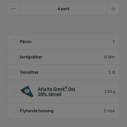
4 port
Päron
1
Jordgubbar
½ liter
Valnötter
1 dl
Arla Ko Grevé® Ost
150 g
28%, tärnad
Flytande honung
2 msk