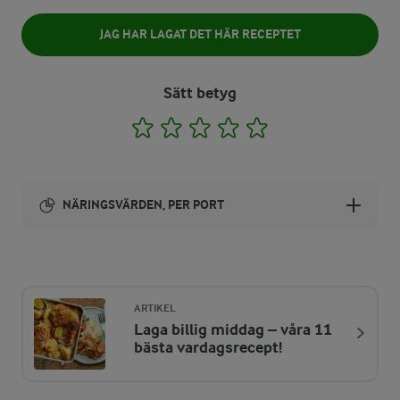
JAG HAR LAGAT DET HÄR RECEPTET
Sätt betyg
1
2
3
4
5
NÄRINGSVÄRDEN, PER PORT
Energi:
301 kcal
ARTIKEL
Laga billig middag – våra 11
ENERGIDISTRIBUTION %
NÄRINGSVÄRDEN PER PORT
bästa vardagsrecept!
-
3,5 g
Fiber: