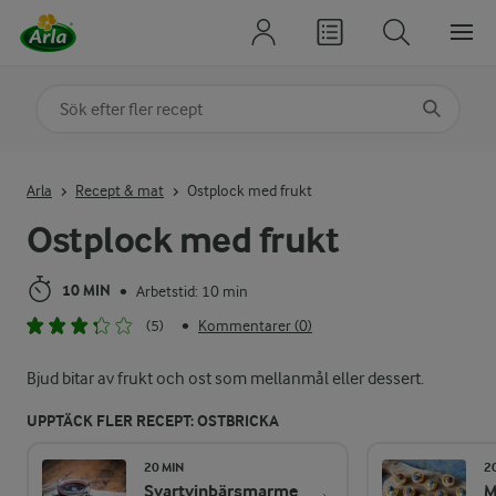
Sök på kategori eller ingrediens
Skriv in sökord för att få förslag
Arla
Recept & mat
Ostplock med frukt
Ostplock med frukt
10 MIN
Arbetstid: 10 min
•
(5)
Kommentarer (0)
•
Bjud bitar av frukt och ost som mellanmål eller dessert.
UPPTÄCK FLER RECEPT: OSTBRICKA
20 MIN
2
Svartvinbärsmarme
M