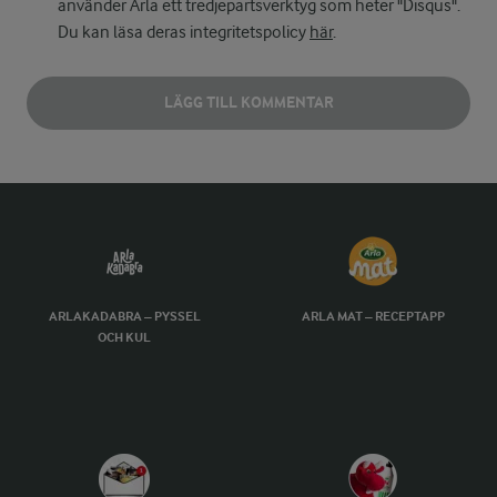
använder Arla ett tredjepartsverktyg som heter "Disqus".
Du kan läsa deras integritetspolicy
här
.
LÄGG TILL KOMMENTAR
ARLAKADABRA – PYSSEL
ARLA MAT – RECEPTAPP
OCH KUL