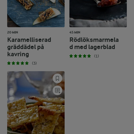
20 MIN
45 MIN
Karamelliserad
Rödlöksmarmela
gräddädel på
d med lagerblad
kavring
(1)
(3)