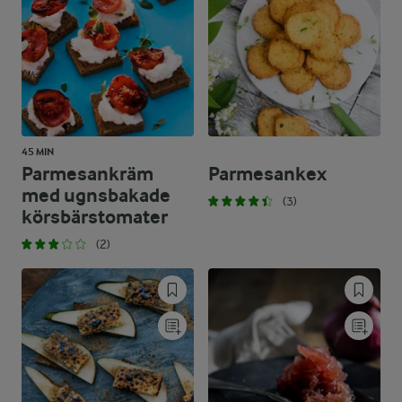
45 MIN
Parmesankräm
Parmesankex
med ugnsbakade
(3)
körsbärstomater
(2)