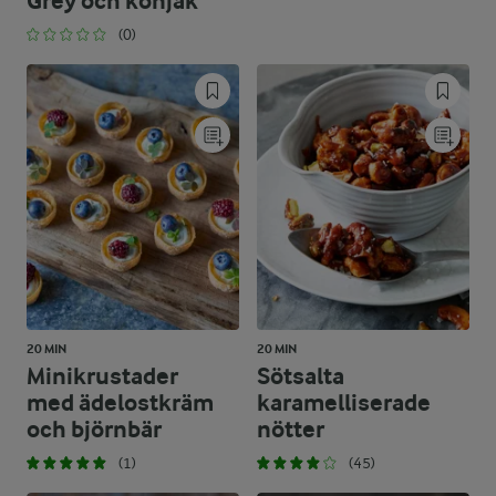
Grey och konjak
(0)
20 MIN
20 MIN
Minikrustader
Sötsalta
med ädelostkräm
karamelliserade
och björnbär
nötter
(1)
(45)