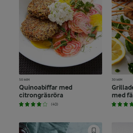
50 MIN
30 MIN
Quinoabiffar med
Grilla
citrongräsröra
med fä
(40)