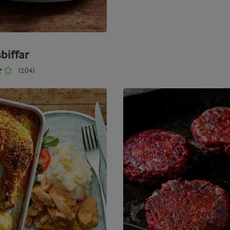
biffar
(104)