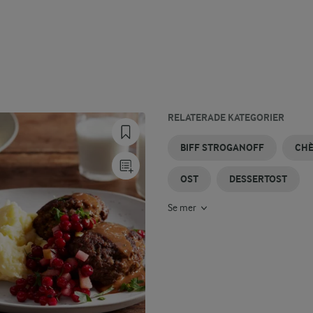
RELATERADE KATEGORIER
LAMMFÄRSBIFFAR
GRÖNSAKSBIFFAR
OSTBRICKA
BIFFTOMAT
OSTKAKA
BIFF
BIFF STROGANOFF
CH
OST
DESSERTOST
Se mer