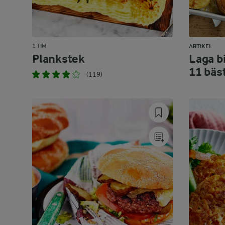
1 TIM
ARTIKEL
Plankstek
Laga bi
11 bäs
(119)