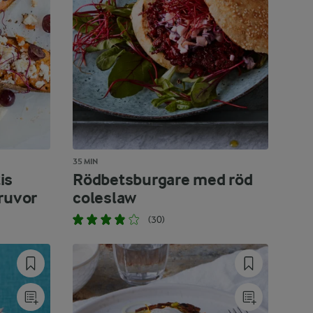
35 MIN
is
Rödbetsburgare med röd
ruvor
coleslaw
(30)