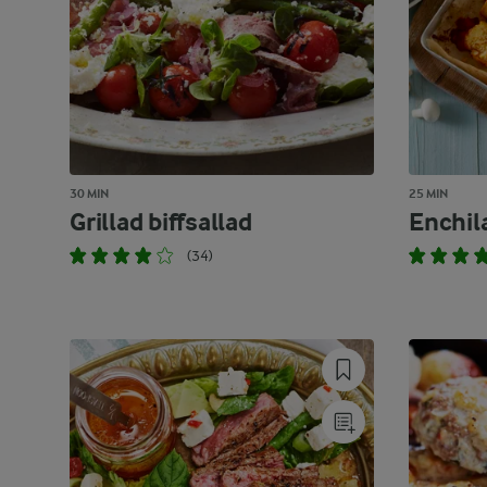
30 MIN
25 MIN
Grillad biffsallad
Enchil
(34)