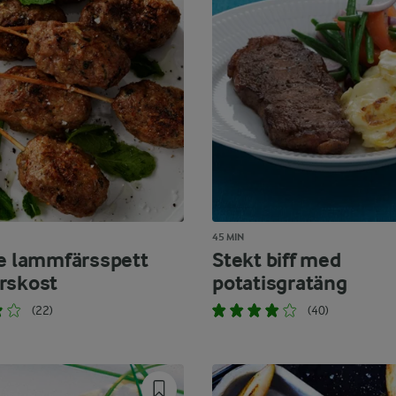
45 MIN
de lammfärsspett
Stekt biff med
rskost
potatisgratäng
(22)
(40)