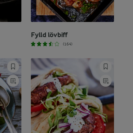
Fylld lövbiff
(164)