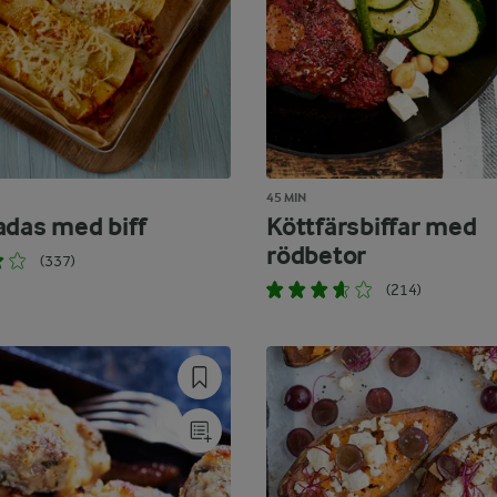
45 MIN
adas med biff
Köttfärsbiffar med
rödbetor
(337)
(214)