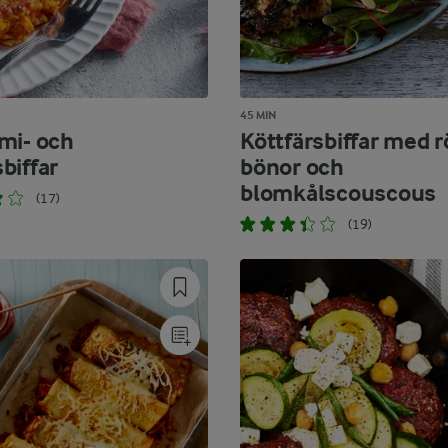
45 MIN
mi- och
Köttfärsbiffar med 
biffar
bönor och
blomkålscouscous
(17)
(19)