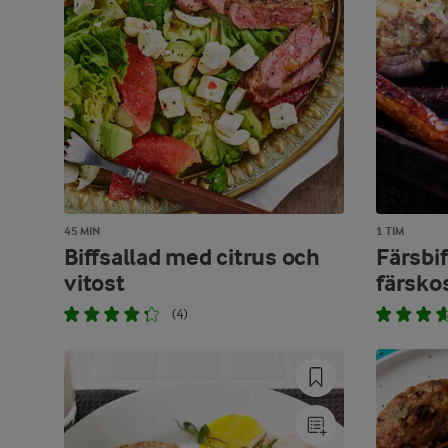
45 MIN
1 TIM
Biffsallad med citrus och
Färsbi
vitost
färsk
(4)