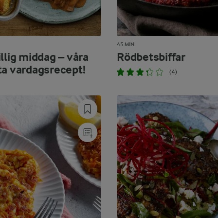
45 MIN
llig middag – våra
Rödbetsbiffar
ta vardagsrecept!
(4)