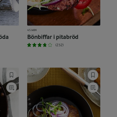
45 MIN
röda
Bönbiffar i pitabröd
(232)