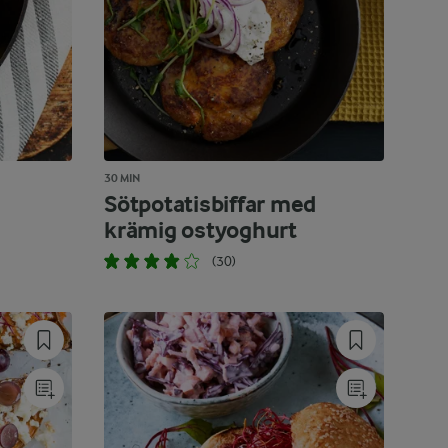
30 MIN
Sötpotatisbiffar med
krämig ostyoghurt
(30)