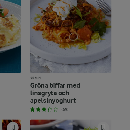
45 MIN
Gröna biffar med
linsgryta och
apelsinyoghurt
(69)