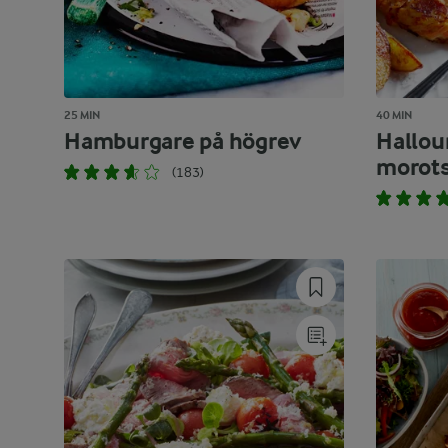
25 MIN
40 MIN
Hamburgare på högrev
Hallou
morots
(183)