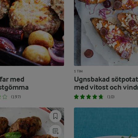
1 TIM
ffar med
Ugnsbakad sötpotat
ostgömma
med vitost och vind
(197)
(10)