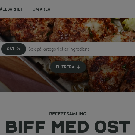
ÅLLBARHET
OM ARLA
OST
Sök på kategori eller ingrediens
Skriv in sökord för att få förslag
FILTRERA
RECEPTSAMLING
BIFF MED OST