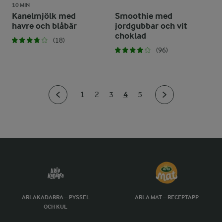
10 MIN
Kanelmjölk med
Smoothie med
havre och blåbär
jordgubbar och vit
choklad
(18)
(96)
4
1
2
3
5
ARLAKADABRA – PYSSEL
ARLA MAT – RECEPTAPP
OCH KUL