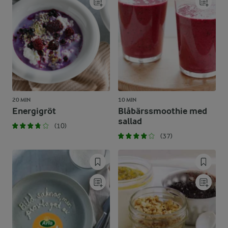
20 MIN
10 MIN
Energigröt
Blåbärssmoothie med
sallad
(10)
(37)