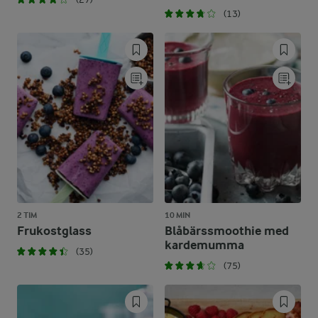
(13)
2 TIM
10 MIN
Frukostglass
Blåbärssmoothie med
kardemumma
(35)
(75)