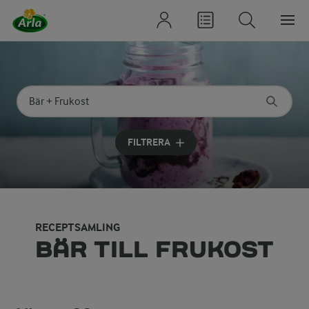
Sök på kategori eller ingrediens
Skriv in sökord för att få förslag
FILTRERA
RECEPTSAMLING
BÄR TILL FRUKOST