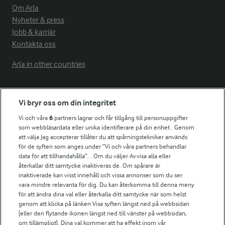
Om Arla
Nyheter & press
Jobb & karriär
Kontakta oss
Arla in other countries
Fler Arlasajter
Vi bryr oss om din integritet
Vi och våra
6
partners lagrar och får tillgång till personuppgifter
För ägare
som webbläsardata eller unika identifierare på din enhet . Genom
att välja Jag accepterar tillåter du att spårningstekniker används
Arlas kundportal
för de syften som anges under ”Vi och våra partners behandlar
Arla.com
data för att tillhandahålla”. . Om du väljer Avvisa alla eller
Falbygdens Ost
återkallar ditt samtycke inaktiveras de. Om spårare är
Arla webbshop
inaktiverade kan visst innehåll och vissa annonser som du ser
vara mindre relevanta för dig. Du kan återkomma till denna meny
Bildbank
för att ändra dina val eller återkalla ditt samtycke när som helst
genom att klicka på länken Visa syften längst ned på webbsidan
[eller den flytande ikonen längst ned till vänster på webbsidan,
om tillämpligt]. Dina val kommer att ha effekt inom vår