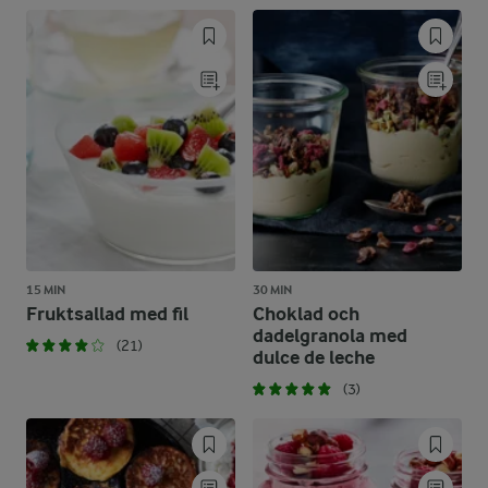
15 MIN
30 MIN
Fruktsallad med fil
Choklad och
dadelgranola med
(21)
dulce de leche
(3)