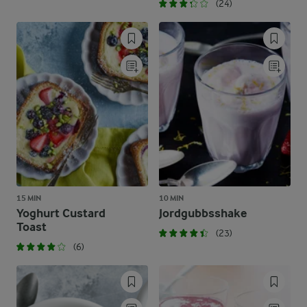
(24)
15 MIN
10 MIN
Yoghurt Custard
Jordgubbsshake
Toast
(23)
(6)