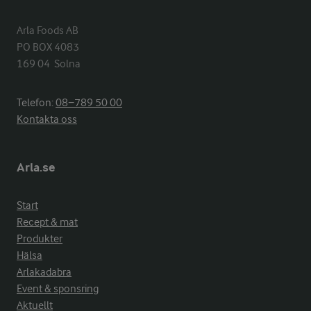
Arla Foods AB

PO BOX 4083

169 04  Solna
Telefon:
08−789 50 00
Kontakta oss
Arla.se
Start
Recept & mat
Produkter
Hälsa
Arlakadabra
Event & sponsring
Aktuellt