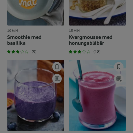
10 MIN
15 MIN
Smoothie med
Kvargmousse med
basilika
honungsblåbär
(9)
(18)