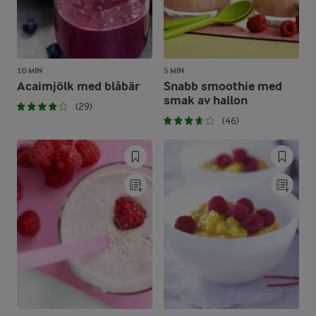
10 MIN
5 MIN
Acaimjölk med blåbär
Snabb smoothie med
smak av hallon
(29)
(46)