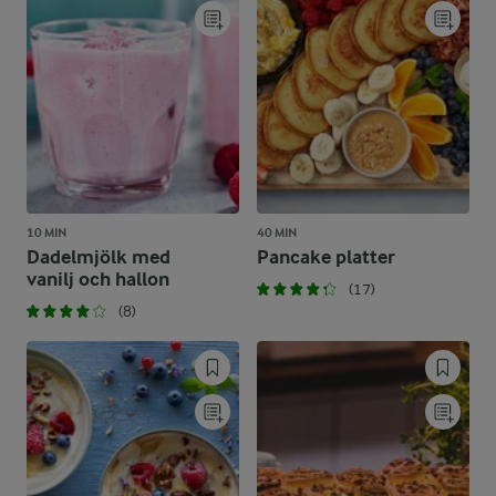
10 MIN
40 MIN
Dadelmjölk med
Pancake platter
vanilj och hallon
(17)
(8)