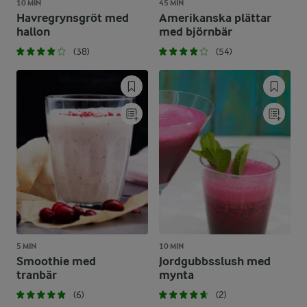
10 MIN
45 MIN
Havregrynsgröt med
Amerikanska plättar
hallon
med björnbär
(38)
(54)
5 MIN
10 MIN
Smoothie med
Jordgubbsslush med
tranbär
mynta
(6)
(2)