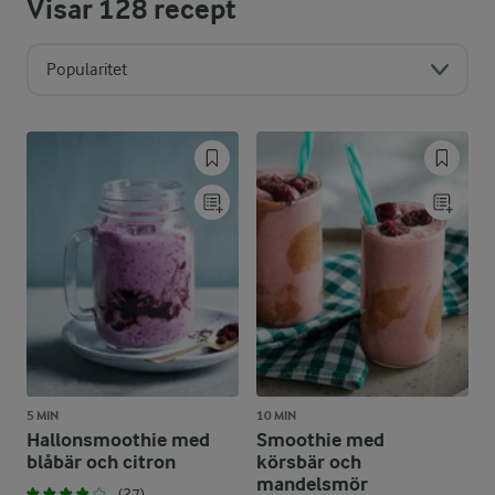
Visar
128
recept
Popularitet
5 MIN
10 MIN
Hallonsmoothie med
Smoothie med
blåbär och citron
körsbär och
mandelsmör
(27)