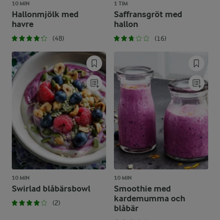
10 MIN
1 TIM
Hallonmjölk med
Saffransgröt med
havre
hallon
(48)
(16)
10 MIN
10 MIN
Swirlad blåbärsbowl
Smoothie med
kardemumma och
(2)
blåbär