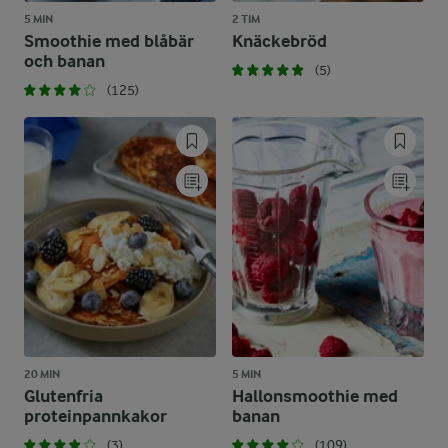
5 MIN
2 TIM
Smoothie med blåbär
Knäckebröd
och banan
(5)
(125)
20 MIN
5 MIN
Glutenfria
Hallonsmoothie med
proteinpannkakor
banan
(3)
(109)