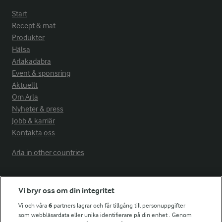
Start
Recept & mat
Produkter
Hälsa
Arlakadabra
Event & sponsring
Aktuellt
Om Arla
Nyheter & press
Jobb & karriär
Kontakta oss
Arla in other countries
Fler Arlasajter
Vi bryr oss om din integritet
Vi och våra
6
partners lagrar och får tillgång till personuppgifter
För ägare
som webbläsardata eller unika identifierare på din enhet . Genom