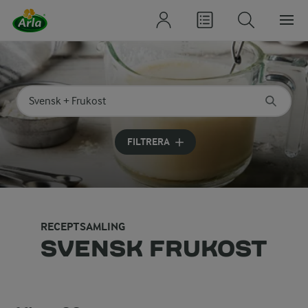
Sök på kategori eller ingrediens
Skriv in sökord för att få förslag
FILTRERA
RECEPTSAMLING
SVENSK FRUKOST