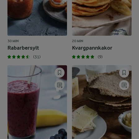
30 MIN
20 MIN
Rabarbersylt
Kvargpannkakor
(31)
(9)