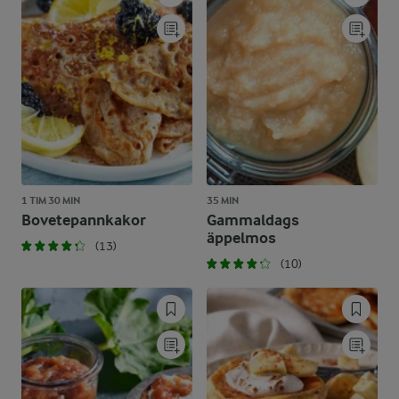
1 TIM 30 MIN
35 MIN
Bovetepannkakor
Gammaldags
äppelmos
(13)
(10)