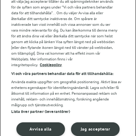
att välja Jag accepterar tillåter du att spårningstekniker används
Arlas kundportal
för de syften som anges under ”Vi och våra partners behandlar
Arla.com
data för att tillhandahålla”. . Om du väljer Avvisa alla eller
Falbygdens Ost
återkallar ditt samtycke inaktiveras de. Om spårare är
Arla webbshop
inaktiverade kan visst innehåll och vissa annonser som du ser
vara mindre relevanta för dig. Du kan återkomma till denna meny
Bildbank
för att ändra dina val eller återkalla ditt samtycke när som helst
genom att klicka på länken Visa syften längst ned på webbsidan
[eller den flytande ikonen längst ned till vänster på webbsidan,
om tillämpligt]. Dina val kommer att ha effekt inom vår
Följ oss
Webbplats. Mer information finns i vår
integritetspolicy.
Cookiepolicy
Vi och våra partners behandlar data för att tillhandahålla:
Använda exakta uppgifter om geografisk positionering. Aktivt läsa av
enhetens egenskaper för identifieringsändamål. Lagra och/eller få
åtkomst till information på en enhet. Personanpassad reklam och
innehåll, reklam- och innehållsmätning, forskning angående
målgrupp och tjänsteutveckling.
Lista över partner (leverantörer)
© 2026 Arla Foods
Ändra cookie-inställningar
Avvisa alla
Jag accepterar
Integritetspolicy