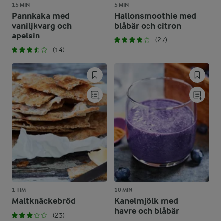
15 MIN
5 MIN
Pannkaka med
Hallonsmoothie med
vaniljkvarg och
blåbär och citron
apelsin
(27)
(14)
1 TIM
10 MIN
Maltknäckebröd
Kanelmjölk med
havre och blåbär
(23)