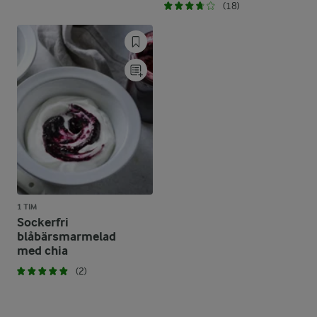
(18)
1 TIM
Sockerfri
blåbärsmarmelad
med chia
(2)