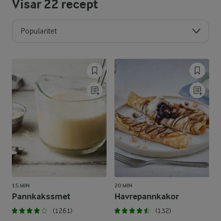
Visar
22
recept
Popularitet
15 MIN
20 MIN
Pannkakssmet
Havrepannkakor
(1261)
(132)