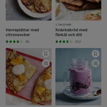
1 TIM 20 MIN
Havreplättar med
Knäckebröd med
citronsocker
fänkål och dill
(6)
(51)