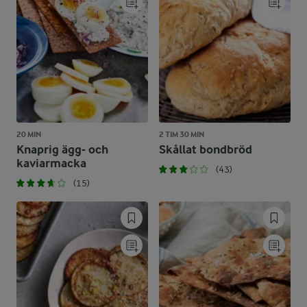
20 MIN
2 TIM 30 MIN
Knaprig ägg- och
Skållat bondbröd
kaviarmacka
(43)
(15)