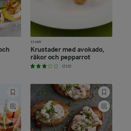
15 MIN
och
Krustader med avokado,
räkor och pepparrot
(210)