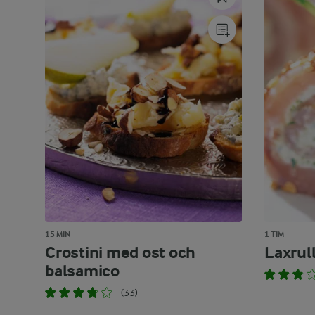
15 MIN
1 TIM
Crostini med ost och
Laxrul
balsamico
(33)