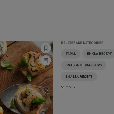
RELATERADE KATEGORIER
SNABBMAKARONER
SNABB
SNABBA
SNABB
SNABB
SNABB
TAPAS
ENKLA RECEPT
BEARNAISESÅS
EFTERRÄTTER
LASAGNE
LUNCH
AIOLI
SNABBA MIDDAGSTIPS
SNABBA RECEPT
Se mer