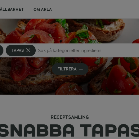
ÅLLBARHET
OM ARLA
TAPAS
Sök på kategori eller ingrediens
Skriv in sökord för att få förslag
FILTRERA
RECEPTSAMLING
SNABBA TAPA