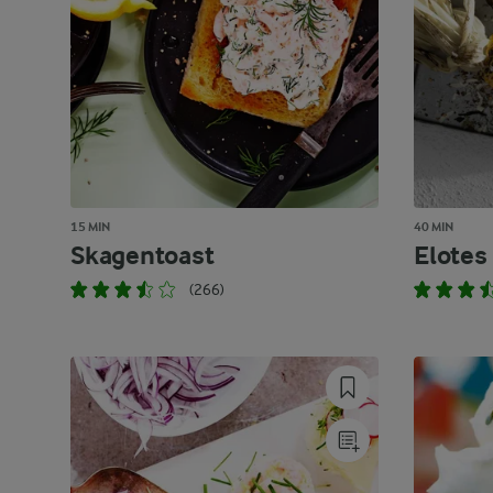
15 MIN
40 MIN
Skagentoast
Elotes
(266)