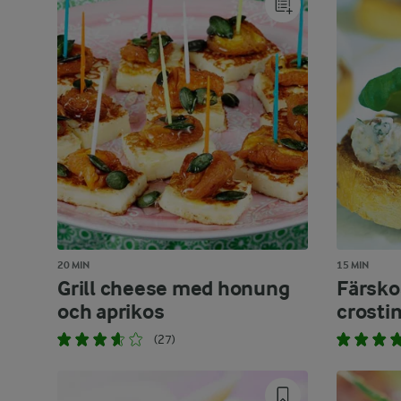
20 MIN
15 MIN
Grill cheese med honung
Färsko
och aprikos
crostin
(27)