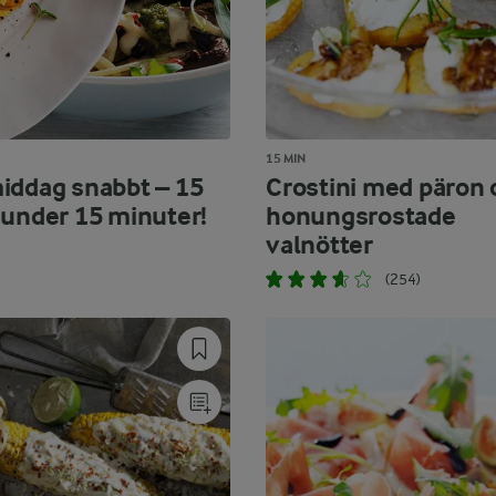
15 MIN
iddag snabbt – 15
Crostini med päron 
 under 15 minuter!
honungsrostade
valnötter
(254)