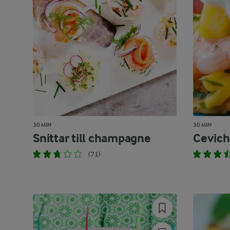
30 MIN
30 MIN
Snittar till champagne
Cevich
(71)