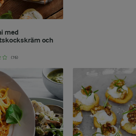
ni med
tskockskräm och
(76)