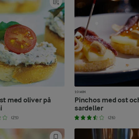
10 MIN
st med oliver på
Pinchos med ost oc
i
sardeller
(25)
(26)