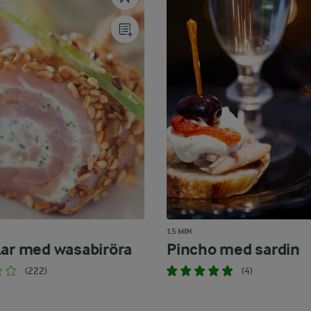
15 MIN
lar med wasabiröra
Pincho med sardin
(222)
(4)