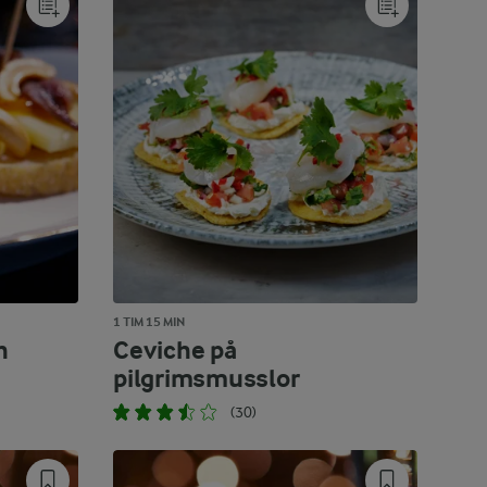
1 TIM 15 MIN
h
Ceviche på
pilgrimsmusslor
(30)