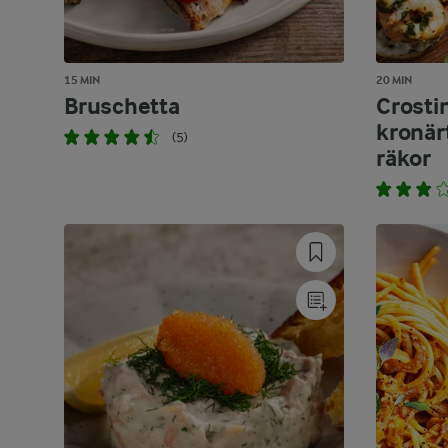
15 MIN
20 MIN
Bruschetta
Crosti
kronär
(5)
räkor