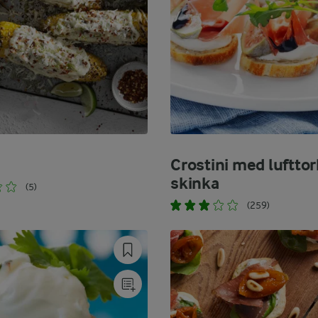
Crostini med luftto
skinka
(5)
(259)