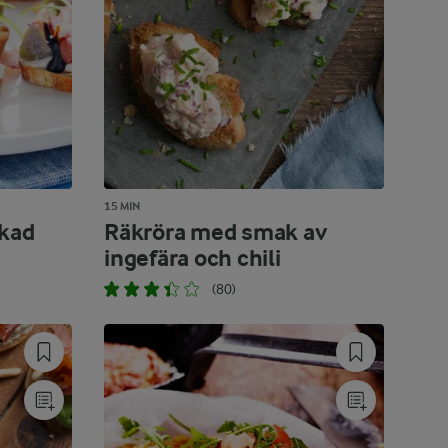
15 MIN
rkad
Räkröra med smak av
ingefära och chili
(80)