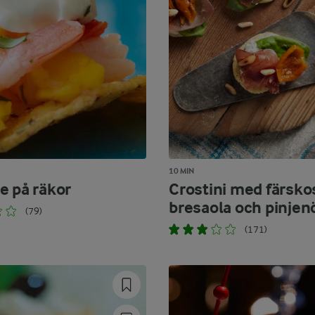
10 MIN
e på räkor
Crostini med färskos
bresaola och pinjen
(79)
(171)