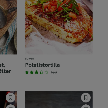
50 MIN
t,
Potatistortilla
ötter
(44)