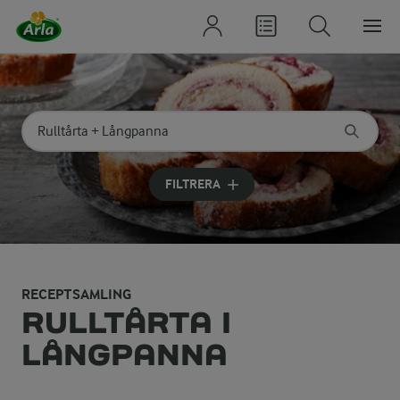
Sök på kategori eller ingrediens
Skriv in sökord för att få förslag
FILTRERA
RECEPTSAMLING
RULLTÅRTA I
LÅNGPANNA