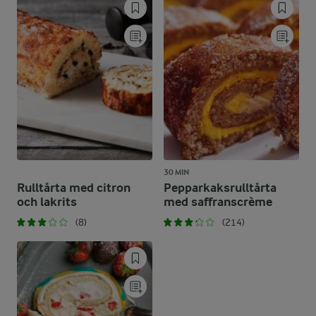
30 MIN
Rulltårta med citron
Pepparkaksrulltårta
och lakrits
med saffranscrème
(8)
(214)