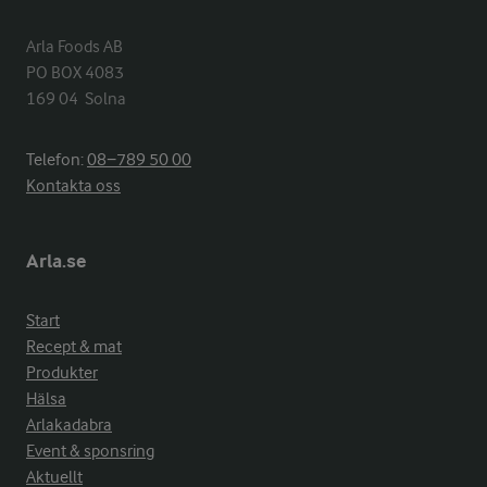
Arla Foods AB

PO BOX 4083

169 04  Solna
Telefon:
08−789 50 00
Kontakta oss
Arla.se
Start
Recept & mat
Produkter
Hälsa
Arlakadabra
Event & sponsring
Aktuellt