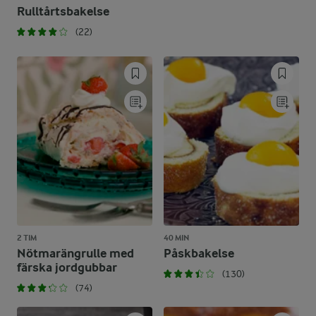
Rulltårtsbakelse
(22)
2 TIM
40 MIN
Nötmarängrulle med
Påskbakelse
färska jordgubbar
(130)
(74)