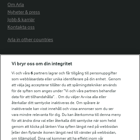
Om Arla
Nyheter & press
Jobb & karriär
Kontakta oss
Arla in other countries
Fler Arlasajter
Vi bryr oss om din integritet
Vi och våra
6
partners lagrar och får tillgång till personuppgifter
För ägare
som webbläsardata eller unika identifierare på din enhet . Genom
att välja Jag accepterar tillåter du att spårningstekniker används
Arlas kundportal
för de syften som anges under ”Vi och våra partners behandlar
Arla.com
data för att tillhandahålla”. . Om du väljer Avvisa alla eller
Falbygdens Ost
återkallar ditt samtycke inaktiveras de. Om spårare är
Arla webbshop
inaktiverade kan visst innehåll och vissa annonser som du ser
vara mindre relevanta för dig. Du kan återkomma till denna meny
Bildbank
för att ändra dina val eller återkalla ditt samtycke när som helst
genom att klicka på länken Visa syften längst ned på webbsidan
[eller den flytande ikonen längst ned till vänster på webbsidan,
om tillämpligt]. Dina val kommer att ha effekt inom vår