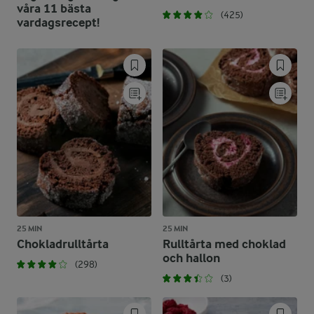
våra 11 bästa
(425)
vardagsrecept!
25 MIN
25 MIN
Chokladrulltårta
Rulltårta med choklad
och hallon
(298)
(3)