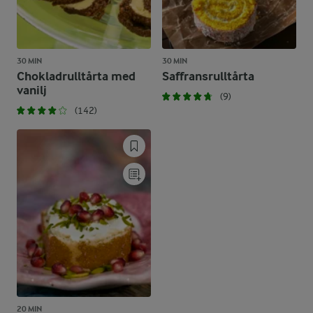
30 MIN
30 MIN
Chokladrulltårta med
Saffransrulltårta
vanilj
(9)
(142)
20 MIN