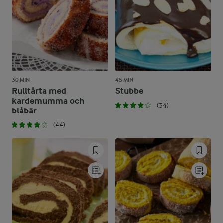
30 MIN
45 MIN
Rulltårta med
Stubbe
kardemumma och
(34)
blåbär
(44)