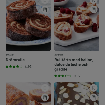
30 MIN
30 MIN
Drömrulle
Rulltårta med hallon,
dulce de leche och
(192)
grädde
(107)