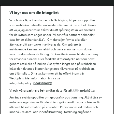
Fler Arlasajter
Vi bryr oss om din integritet
Vi och våra
6
partners lagrar och får tillgång till personuppgifter
För ägare
som webbläsardata eller unika identifierare på din enhet . Genom
att välja Jag accepterar tillåter du att spårningstekniker används
Arlas kundportal
för de syften som anges under ”Vi och våra partners behandlar
Arla.com
data för att tillhandahålla”. . Om du väljer Avvisa alla eller
Falbygdens Ost
återkallar ditt samtycke inaktiveras de. Om spårare är
Arla webbshop
inaktiverade kan visst innehåll och vissa annonser som du ser
vara mindre relevanta för dig. Du kan återkomma till denna meny
Bildbank
för att ändra dina val eller återkalla ditt samtycke när som helst
genom att klicka på länken Visa syften längst ned på webbsidan
[eller den flytande ikonen längst ned till vänster på webbsidan,
om tillämpligt]. Dina val kommer att ha effekt inom vår
Följ oss
Webbplats. Mer information finns i vår
integritetspolicy.
Cookiepolicy
Vi och våra partners behandlar data för att tillhandahålla:
Använda exakta uppgifter om geografisk positionering. Aktivt läsa av
enhetens egenskaper för identifieringsändamål. Lagra och/eller få
åtkomst till information på en enhet. Personanpassad reklam och
innehåll, reklam- och innehållsmätning, forskning angående