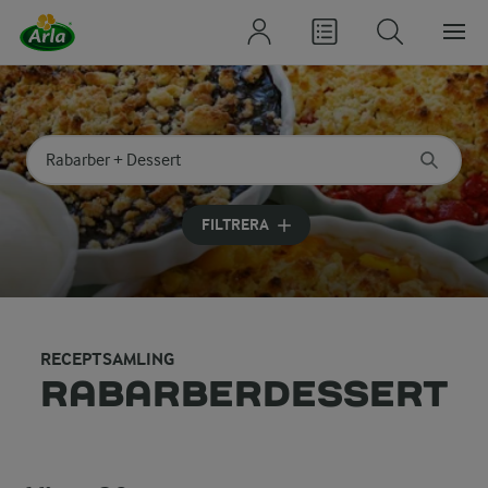
Sök på kategori eller ingrediens
Skriv in sökord för att få förslag
FILTRERA
RECEPTSAMLING
RABARBERDESSERT