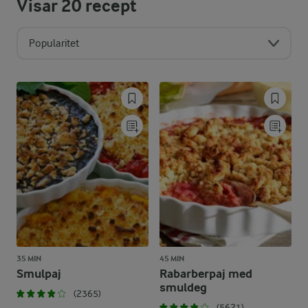
Visar
20
recept
Popularitet
35 MIN
45 MIN
Smulpaj
Rabarberpaj med
smuldeg
(2365)
(5621)