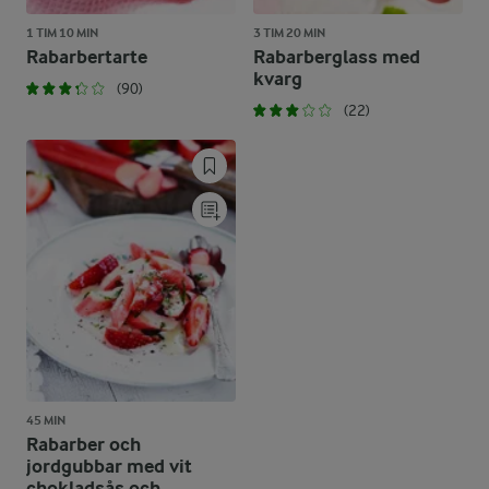
1 TIM 10 MIN
3 TIM 20 MIN
Rabarbertarte
Rabarberglass med
kvarg
(90)
(22)
45 MIN
Rabarber och
jordgubbar med vit
chokladsås och