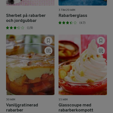
3 TIM 20 MIN
Sherbet på rabarber
Rabarberglass
och jordgubbar
(47)
(19)
30 MIN
15 MIN
Vaniljgratinerad
Glasscoupe med
rabarber
rabarberkompott