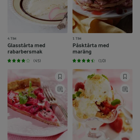
4 TIM
1 TIM
Glasstårta med
Påsktårta med
rabarbersmak
maräng
(45)
(10)