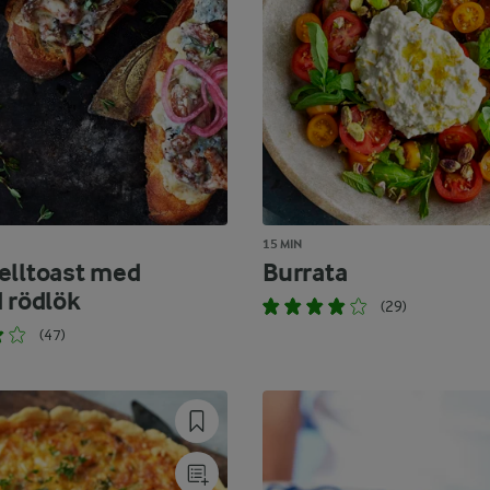
15 MIN
elltoast med
Burrata
d rödlök
(29)
(47)