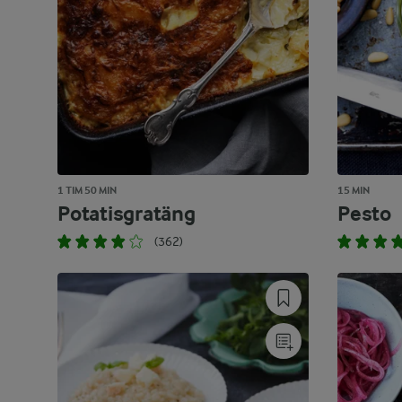
1 TIM 50 MIN
15 MIN
Potatisgratäng
Pesto
(362)