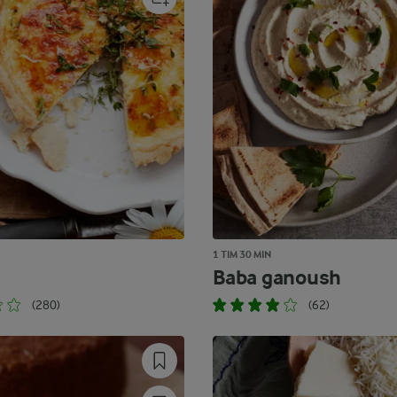
1 TIM 30 MIN
Baba ganoush
(280)
(62)