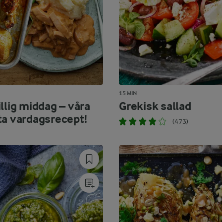
15 MIN
llig middag – våra
Grekisk sallad
ta vardagsrecept!
(473)