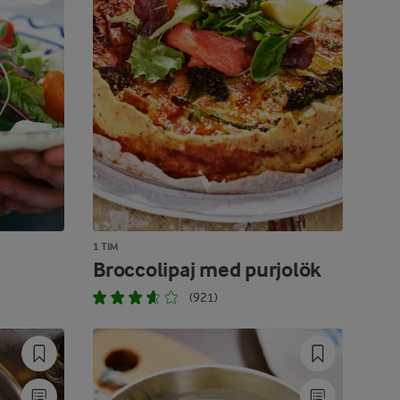
1 TIM
Broccolipaj med purjolök
(921)