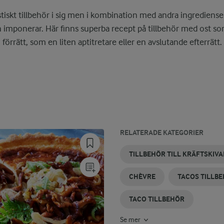
astiskt tillbehör i sig men i kombination med andra ingrediense
 imponerar. Här finns superba recept på tillbehör med ost som p
förrätt, som en liten aptitretare eller en avslutande efterrätt.
RELATERADE KATEGORIER
DESSERTOST
OSTBRICKA
TILLBEHÖR
TILLBEHÖR
OSTKAKA
OST
TILLBEHÖR TILL KRÄFTSKIV
TILL
RÄKOR
CHÈVRE
TACOS TILLB
TACO TILLBEHÖR
Se mer