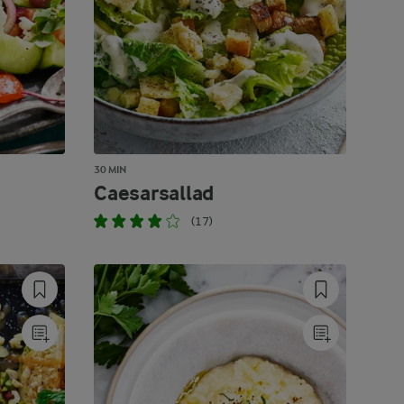
30 MIN
Caesarsallad
(17)