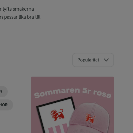
r lyfts smakerna
assar lika bra till
Popularitet
AN
EHÖR