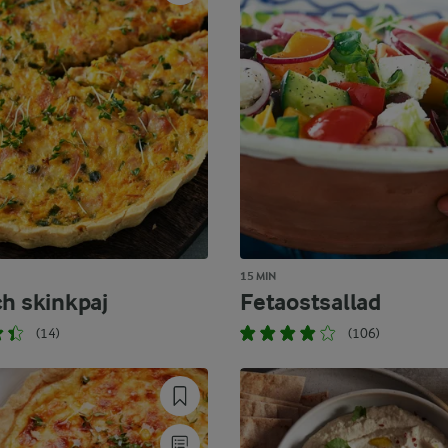
15 MIN
ch skinkpaj
Fetaostsallad
(14)
(106)