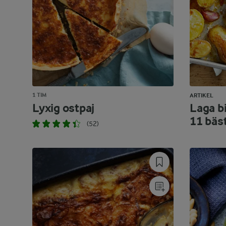
1 TIM
ARTIKEL
Lyxig ostpaj
Laga bi
11 bäs
(52)