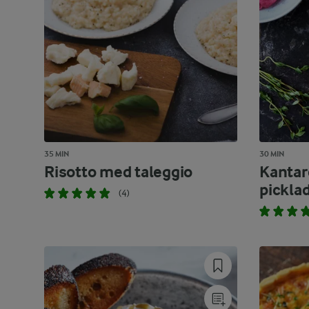
35 MIN
30 MIN
Risotto med taleggio
Kantar
pickla
(4)