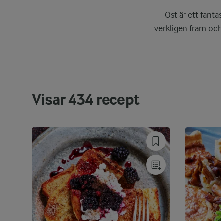
Ost är ett fant
verkligen fram och
Visar
434
recept