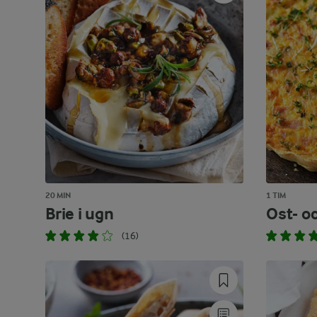
20 MIN
1 TIM
Brie i ugn
Ost- o
(16)