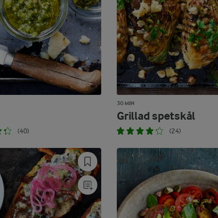
30 MIN
Grillad spetskål
(40)
(24)