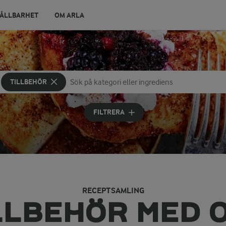
ÅLLBARHET
OM ARLA
TILLBEHÖR
Sök på kategori eller ingrediens
Skriv in sökord för att få förslag
FILTRERA
RECEPTSAMLING
LLBEHÖR MED 