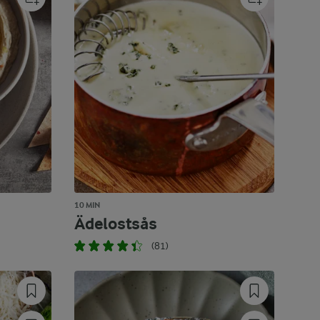
10 MIN
Ädelostsås
(81)