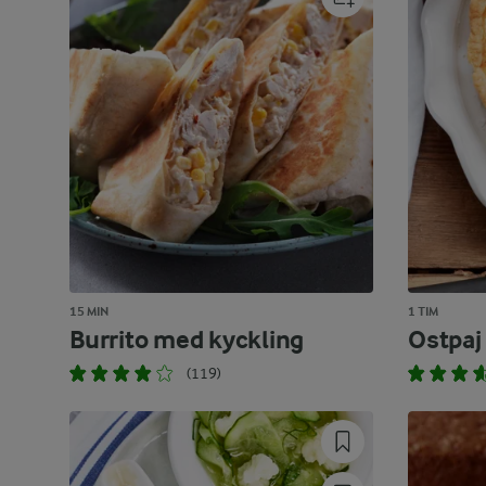
15 MIN
1 TIM
Burrito med kyckling
Ostpaj
(119)