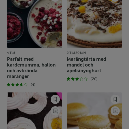
4 TIM
2 TIM 20 MIN
Parfait med
Marängtårta med
kardemumma, hallon
mandel och
och avbrända
apelsinyoghurt
maränger
(20)
(4)