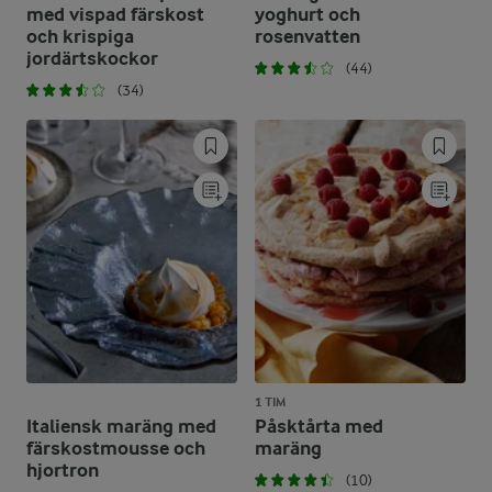
med vispad färskost
yoghurt och
och krispiga
rosenvatten
jordärtskockor
(44)
(34)
1 TIM
Italiensk maräng med
Påsktårta med
färskostmousse och
maräng
hjortron
(10)