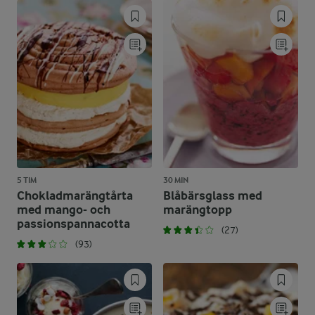
5 TIM
30 MIN
Chokladmarängtårta
Blåbärsglass med
med mango- och
marängtopp
passionspannacotta
(27)
(93)