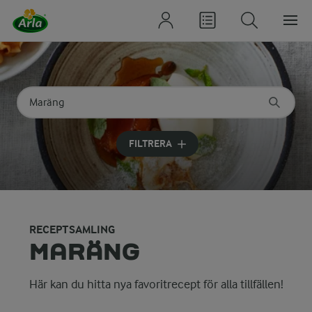
Sök på kategori eller ingrediens
Skriv in sökord för att få förslag
FILTRERA
RECEPTSAMLING
MARÄNG
Här kan du hitta nya favoritrecept för alla tillfällen!