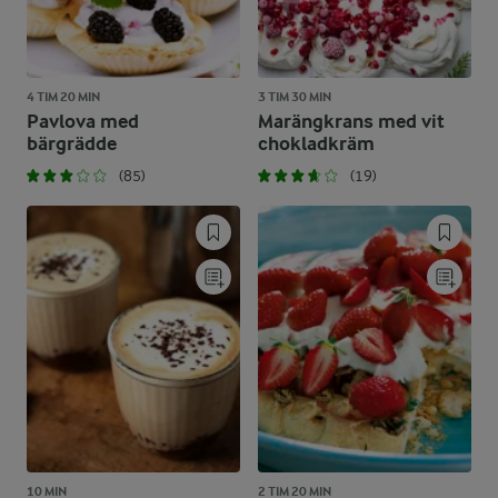
4 TIM 20 MIN
3 TIM 30 MIN
Pavlova med
Marängkrans med vit
bärgrädde
chokladkräm
(85)
(19)
10 MIN
2 TIM 20 MIN