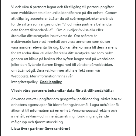
Vi och våra
6
partners lagrar och får tillgång till personuppgifter
För ägare
som webbläsardata eller unika identifierare på din enhet . Genom
att välja Jag accepterar tillåter du att spårningstekniker används
Arlas kundportal
för de syften som anges under ”Vi och våra partners behandlar
Arla.com
data för att tillhandahålla”. . Om du väljer Avvisa alla eller
Falbygdens Ost
återkallar ditt samtycke inaktiveras de. Om spårare är
Arla webbshop
inaktiverade kan visst innehåll och vissa annonser som du ser
vara mindre relevanta för dig. Du kan återkomma till denna meny
Bildbank
för att ändra dina val eller återkalla ditt samtycke när som helst
genom att klicka på länken Visa syften längst ned på webbsidan
[eller den flytande ikonen längst ned till vänster på webbsidan,
om tillämpligt]. Dina val kommer att ha effekt inom vår
Följ oss
Webbplats. Mer information finns i vår
integritetspolicy.
Cookiepolicy
Vi och våra partners behandlar data för att tillhandahålla:
Använda exakta uppgifter om geografisk positionering. Aktivt läsa av
enhetens egenskaper för identifieringsändamål. Lagra och/eller få
åtkomst till information på en enhet. Personanpassad reklam och
innehåll, reklam- och innehållsmätning, forskning angående
målgrupp och tjänsteutveckling.
Lista över partner (leverantörer)
© 2026 Arla Foods
Ändra cookie-inställningar