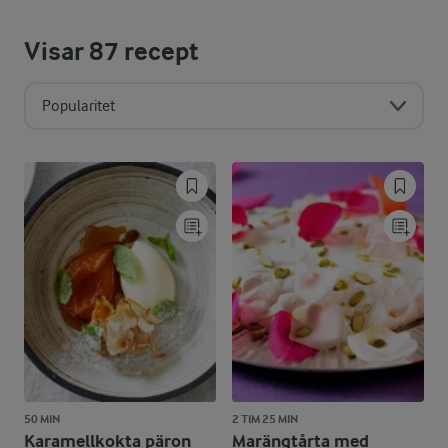
Visar
87
recept
Popularitet
50 MIN
2 TIM 25 MIN
Karamellkokta päron
Marängtårta med