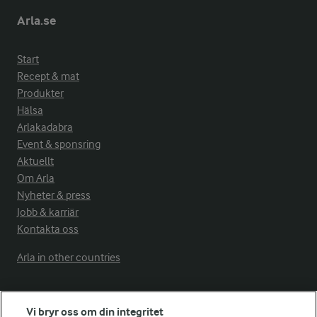
Arla.se
Start
Recept & mat
Produkter
Hälsa
Arlakadabra
Event & sponsring
Aktuellt
Om Arla
Nyheter & press
Jobb & karriär
Kontakta oss
Arla in other countries
Fler Arlasajter
Vi bryr oss om din integritet