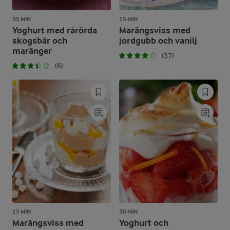
35 MIN
15 MIN
Yoghurt med rårörda
Marängsviss med
skogsbär och
jordgubb och vanilj
maränger
(37)
(6)
15 MIN
30 MIN
Marängsviss med
Yoghurt och