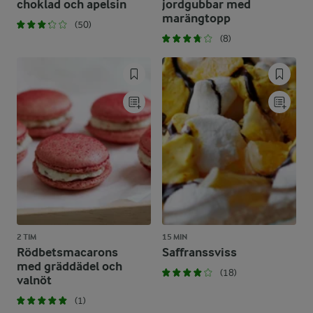
choklad och apelsin
jordgubbar med
marängtopp
(50)
(8)
2 TIM
15 MIN
Rödbetsmacarons
Saffranssviss
med gräddädel och
(18)
valnöt
(1)