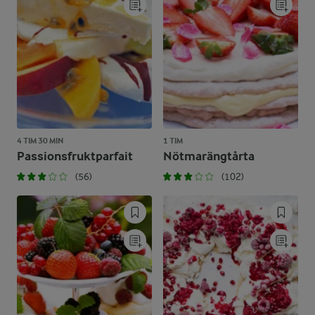
4 TIM 30 MIN
1 TIM
Passionsfruktparfait
Nötmarängtårta
(56)
(102)