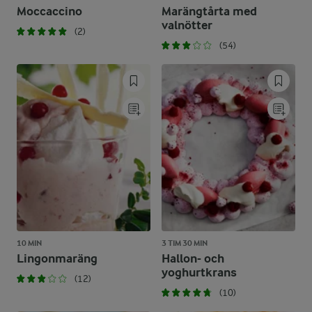
Moccaccino
Marängtårta med
valnötter
(2)
(54)
10 MIN
3 TIM 30 MIN
Lingonmaräng
Hallon- och
yoghurtkrans
(12)
(10)