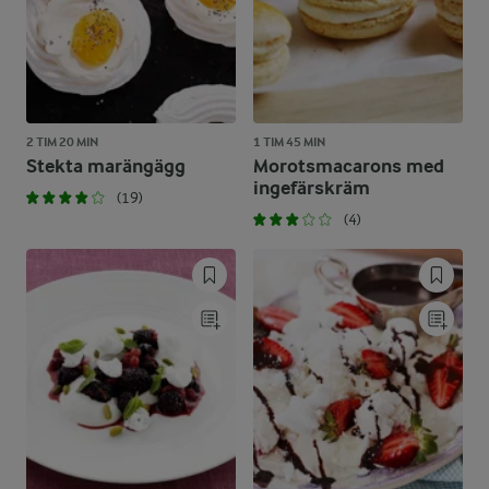
2 TIM 20 MIN
1 TIM 45 MIN
Stekta marängägg
Morotsmacarons med
ingefärskräm
(19)
(4)