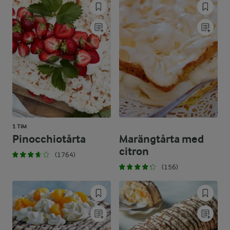
1 TIM
Pinocchiotårta
Marängtårta med
citron
(1764)
(156)