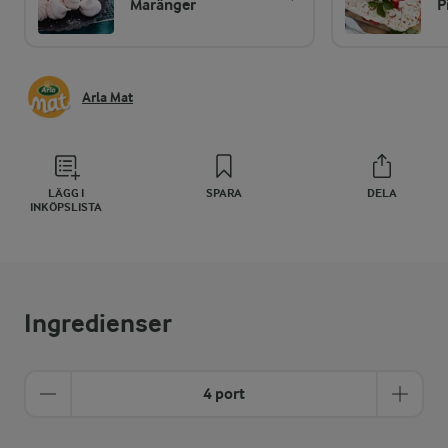
Maränger
P
Arla Mat
LÄGG I
SPARA
DELA
INKÖPSLISTA
Ingredienser
4 port