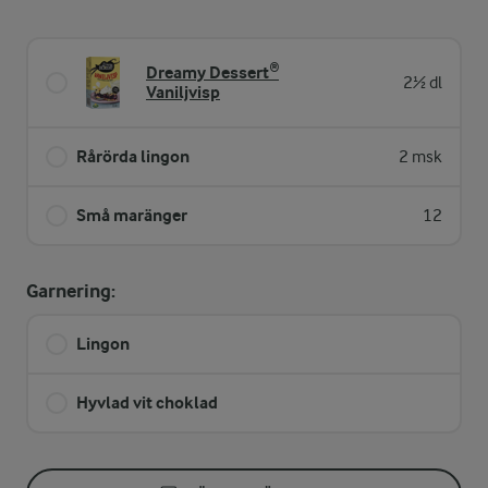
Dreamy Dessert®
2½ dl
Vaniljvisp
Rårörda lingon
2 msk
Små maränger
12
Garnering:
Lingon
Hyvlad vit choklad