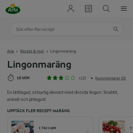
Sök på kategori eller ingrediens
Skriv in sökord för att få förslag
Arla
Recept & mat
Lingonmaräng
Lingonmaräng
10 MIN
(12)
Kommentarer (0)
•
En lättlagad, sötsyrlig dessert med rårörda lingon. Snabbt,
enkelt och jättegott.
UPPTÄCK FLER RECEPT: MARÄNG
1 TIM 5 MIN
1