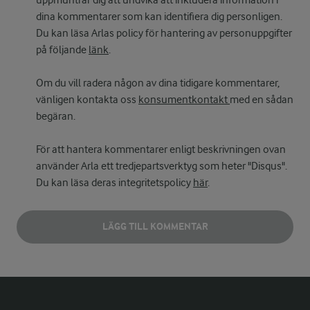
uppmuntrar dig att undvika att inkludera information i
dina kommentarer som kan identifiera dig personligen.
Du kan läsa Arlas policy för hantering av personuppgifter
på följande
länk
.
Om du vill radera någon av dina tidigare kommentarer,
vänligen kontakta oss
konsumentkontakt
med en sådan
begäran.
För att hantera kommentarer enligt beskrivningen ovan
använder Arla ett tredjepartsverktyg som heter "Disqus".
Du kan läsa deras integritetspolicy
här
.
LÄGG TILL KOMMENTAR