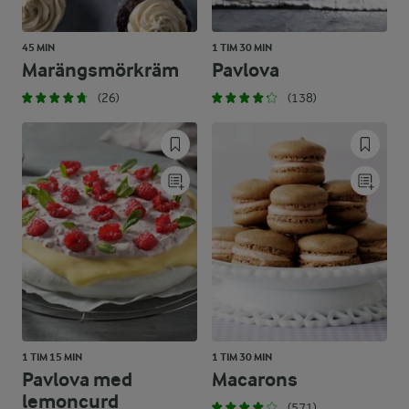
45 MIN
1 TIM 30 MIN
Marängsmörkräm
Pavlova
(26)
(138)
1 TIM 15 MIN
1 TIM 30 MIN
Pavlova med
Macarons
lemoncurd
(571)