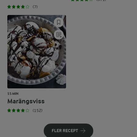
(7)
15 MIN
Marängsviss
(152)
FLER RECEPT