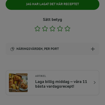
JAG HAR LAGAT DET HÄR RECEPTET
Sätt betyg
1
2
3
4
5
NÄRINGSVÄRDEN, PER PORT
Energi:
184 kcal
ARTIKEL
Laga billig middag – våra 11
ENERGIDISTRIBUTION %
NÄRINGSVÄRDEN PER PORT
bästa vardagsrecept!
-
0,1 g
Fiber: