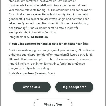
återkallar ditt samtycke inaktiveras de. Om spårare är
Arla webbshop
inaktiverade kan visst innehåll och vissa annonser som du ser
vara mindre relevanta för dig. Du kan återkomma till denna meny
Bildbank
för att ändra dina val eller återkalla ditt samtycke när som helst
genom att klicka på länken Visa syften längst ned på webbsidan
[eller den flytande ikonen längst ned till vänster på webbsidan,
om tillämpligt]. Dina val kommer att ha effekt inom vår
Följ oss
Webbplats. Mer information finns i vår
integritetspolicy.
Cookiepolicy
Vi och våra partners behandlar data för att tillhandahålla:
Använda exakta uppgifter om geografisk positionering. Aktivt läsa av
enhetens egenskaper för identifieringsändamål. Lagra och/eller få
åtkomst till information på en enhet. Personanpassad reklam och
innehåll, reklam- och innehållsmätning, forskning angående
målgrupp och tjänsteutveckling.
Lista över partner (leverantörer)
© 2026 Arla Foods
Ändra cookie-inställningar
Avvisa alla
Jag accepterar
Integritetspolicy
Om cookies
Visa syften