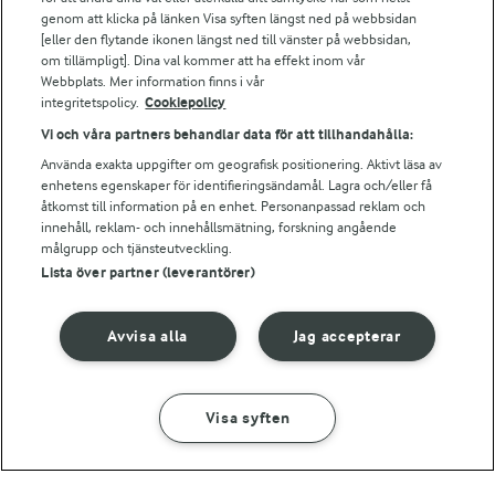
Arla webbshop
genom att klicka på länken Visa syften längst ned på webbsidan
Bildbank
[eller den flytande ikonen längst ned till vänster på webbsidan,
om tillämpligt]. Dina val kommer att ha effekt inom vår
Webbplats. Mer information finns i vår
integritetspolicy.
Cookiepolicy
Följ oss
Vi och våra partners behandlar data för att tillhandahålla:
Använda exakta uppgifter om geografisk positionering. Aktivt läsa av
enhetens egenskaper för identifieringsändamål. Lagra och/eller få
åtkomst till information på en enhet. Personanpassad reklam och
innehåll, reklam- och innehållsmätning, forskning angående
målgrupp och tjänsteutveckling.
Lista över partner (leverantörer)
© 2026 Arla Foods
Avvisa alla
Jag accepterar
Ändra cookie-inställningar
Integritetspolicy
Visa syften
Om cookies