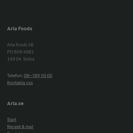
Arla Foods
Arla Foods AB

PO BOX 4083

169 04  Solna
Telefon:
08−789 50 00
Kontakta oss
Arla.se
Start
Recept & mat