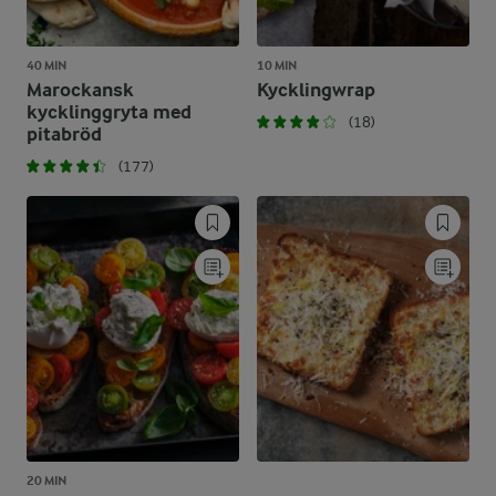
40 MIN
10 MIN
Marockansk
Kycklingwrap
kycklinggryta med
(18)
pitabröd
(177)
20 MIN