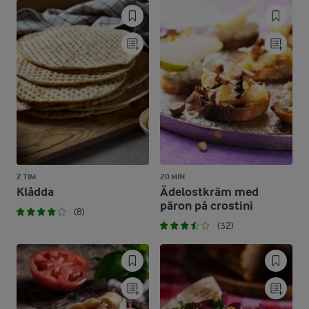
2 TIM
20 MIN
Klådda
Ädelostkräm med
päron på crostini
(8)
(32)