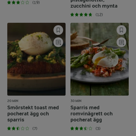
(19)
zucchini och mynta
(12)
20 MIN
30 MIN
Smörstekt toast med
Sparris med
pocherat ägg och
romvinägrett och
sparris
pocherat ägg
(7)
(3)