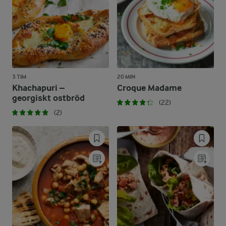
3 TIM
20 MIN
Khachapuri –
Croque Madame
georgiskt ostbröd
(22)
(2)