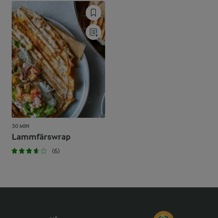
30 MIN
Lammfärswrap
(6)