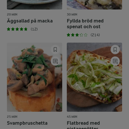
20 MIN
30 MIN
Äggsallad på macka
Fyllda bröd med
spenat och ost
(12)
(214)
25 MIN
45 MIN
Svampbruschetta
Flatbread med
pistagenötter,