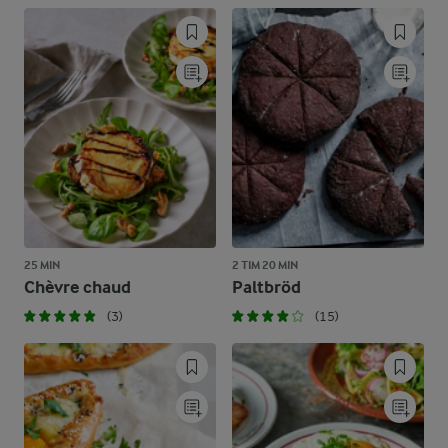
25 MIN
2 TIM 20 MIN
Chèvre chaud
Paltbröd
(3)
(15)