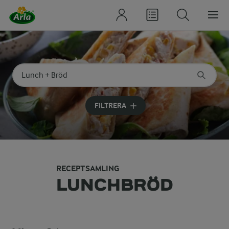
Sök på kategori eller ingrediens
Skriv in sökord för att få förslag
FILTRERA
RECEPTSAMLING
LUNCHBRÖD