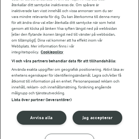
Falbygdens Ost
återkallar ditt samtycke inaktiveras de. Om spårare är
Arla webbshop
inaktiverade kan visst innehåll och vissa annonser som du ser
vara mindre relevanta för dig. Du kan återkomma till denna meny
Bildbank
för att ändra dina val eller återkalla ditt samtycke när som helst
genom att klicka på länken Visa syften längst ned på webbsidan
[eller den flytande ikonen längst ned till vänster på webbsidan,
om tillämpligt]. Dina val kommer att ha effekt inom vår
Följ oss
Webbplats. Mer information finns i vår
integritetspolicy.
Cookiepolicy
Vi och våra partners behandlar data för att tillhandahålla:
Använda exakta uppgifter om geografisk positionering. Aktivt läsa av
enhetens egenskaper för identifieringsändamål. Lagra och/eller få
åtkomst till information på en enhet. Personanpassad reklam och
innehåll, reklam- och innehållsmätning, forskning angående
målgrupp och tjänsteutveckling.
Lista över partner (leverantörer)
© 2026 Arla Foods
Ändra cookie-inställningar
Avvisa alla
Jag accepterar
Integritetspolicy
Om cookies