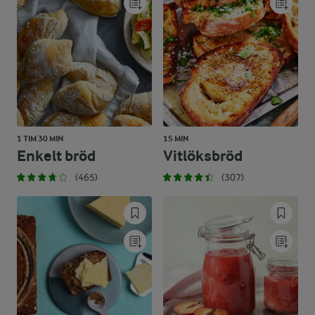
1 TIM 30 MIN
15 MIN
Enkelt bröd
Vitlöksbröd
(465)
(307)