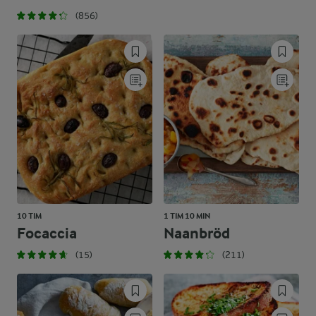
(856)
10 TIM
1 TIM 10 MIN
Focaccia
Naanbröd
(15)
(211)