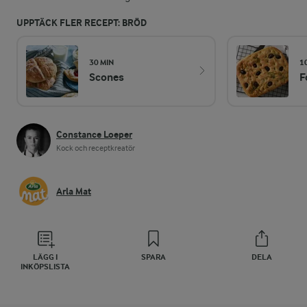
UPPTÄCK FLER RECEPT: BRÖD
30 MIN
1
Scones
F
Constance Loeper
Kock och receptkreatör
Arla Mat
LÄGG I
SPARA
DELA
INKÖPSLISTA