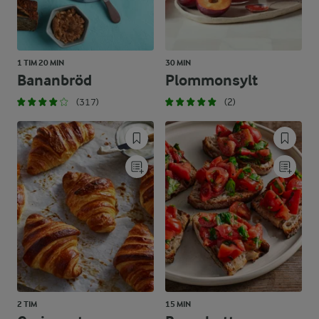
1 TIM 20 MIN
30 MIN
Bananbröd
Plommonsylt
(317)
(2)
2 TIM
15 MIN