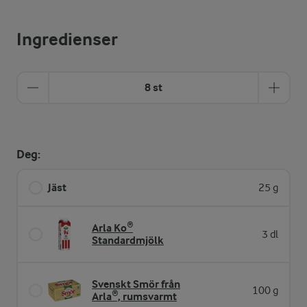
Ingredienser
8 st
Deg:
Jäst
25 g
Arla Ko®
3 dl
Standardmjölk
Svenskt Smör från
100 g
Arla®, rumsvarmt