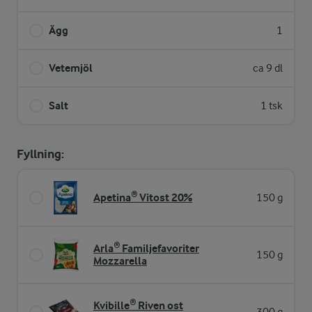
Ägg
1
Vetemjöl
ca 9 dl
Salt
1 tsk
Fyllning:
Apetina® Vitost 20%
150 g
Arla® Familjefavoriter
150 g
Mozzarella
Kvibille® Riven ost