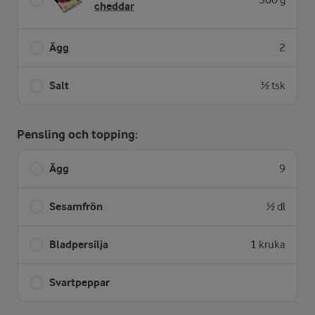
300 g
cheddar
Ägg
2
Salt
½ tsk
Pensling och topping:
Ägg
9
Sesamfrön
½ dl
Bladpersilja
1 kruka
Svartpeppar