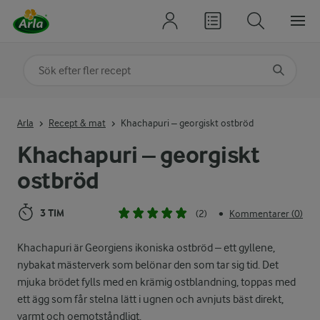
Sök på kategori eller ingrediens
Skriv in sökord för att få förslag
Arla
Recept & mat
Khachapuri – georgiskt ostbröd
Khachapuri – georgiskt
ostbröd
3 TIM
(2)
Kommentarer (0)
•
Khachapuri är Georgiens ikoniska ostbröd – ett gyllene,
nybakat mästerverk som belönar den som tar sig tid. Det
mjuka brödet fylls med en krämig ostblandning, toppas med
ett ägg som får stelna lätt i ugnen och avnjuts bäst direkt,
varmt och oemotståndligt.