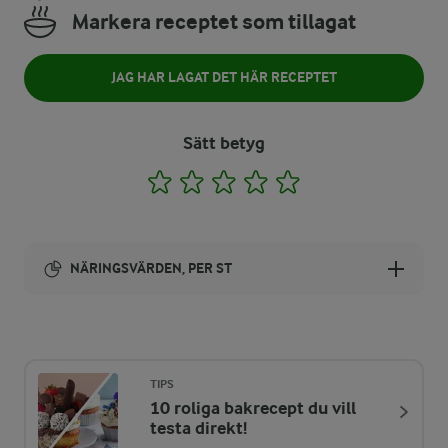
Markera receptet som tillagat
JAG HAR LAGAT DET HÄR RECEPTET
Sätt betyg
1
2
3
4
5
NÄRINGSVÄRDEN, PER ST
Energi:
705 kcal
TIPS
10 roliga bakrecept du vill
ENERGIDISTRIBUTION %
NÄRINGSVÄRDEN PER ST
testa direkt!