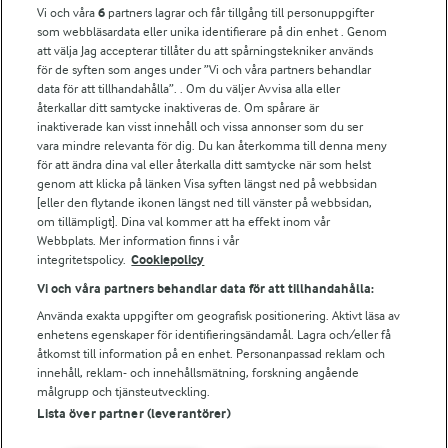
Vi och våra
6
partners lagrar och får tillgång till personuppgifter
För ägare
som webbläsardata eller unika identifierare på din enhet . Genom
att välja Jag accepterar tillåter du att spårningstekniker används
Arlas kundportal
för de syften som anges under ”Vi och våra partners behandlar
Arla.com
data för att tillhandahålla”. . Om du väljer Avvisa alla eller
Falbygdens Ost
återkallar ditt samtycke inaktiveras de. Om spårare är
Arla webbshop
inaktiverade kan visst innehåll och vissa annonser som du ser
vara mindre relevanta för dig. Du kan återkomma till denna meny
Bildbank
för att ändra dina val eller återkalla ditt samtycke när som helst
genom att klicka på länken Visa syften längst ned på webbsidan
[eller den flytande ikonen längst ned till vänster på webbsidan,
om tillämpligt]. Dina val kommer att ha effekt inom vår
Följ oss
Webbplats. Mer information finns i vår
integritetspolicy.
Cookiepolicy
Vi och våra partners behandlar data för att tillhandahålla:
Använda exakta uppgifter om geografisk positionering. Aktivt läsa av
enhetens egenskaper för identifieringsändamål. Lagra och/eller få
åtkomst till information på en enhet. Personanpassad reklam och
innehåll, reklam- och innehållsmätning, forskning angående
målgrupp och tjänsteutveckling.
Lista över partner (leverantörer)
© 2026 Arla Foods
Ändra cookie-inställningar