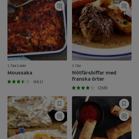
1 TIM 5 MIN
1 TIM
Moussaka
Nötfärsbiffar med
franska örter
(661)
(268)