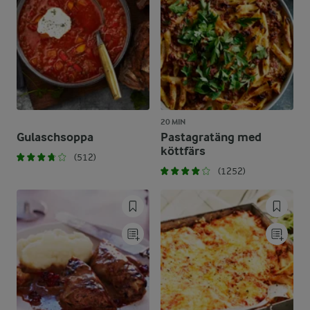
20 MIN
Gulaschsoppa
Pastagratäng med
köttfärs
(512)
(1252)