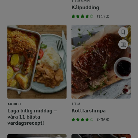
1 TIM 5 MIN
Kålpudding
(1170)
1 TIM
ARTIKEL
Laga billig middag –
Köttfärslimpa
våra 11 bästa
(2368)
vardagsrecept!