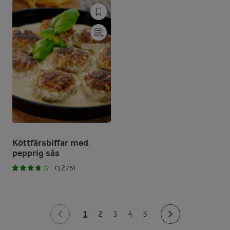
Köttfärsbiffar med
pepprig sås
(1275)
1
2
3
4
5