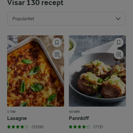
Visar
130
recept
Popularitet
1 TIM
40 MIN
Lasagne
Pannbiff
(3556)
(772)