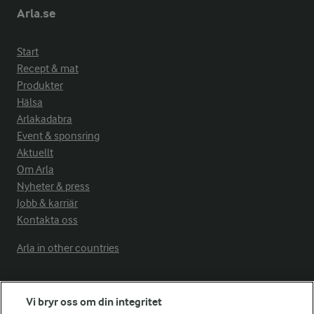
Arla.se
Start
Recept & mat
Produkter
Hälsa
Arlakadabra
Event & sponsring
Aktuellt
Om Arla
Nyheter & press
Jobb & karriär
Kontakta oss
Arla in other countries
Fler Arlasajter
Vi bryr oss om din integritet