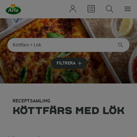
Sök på kategori eller ingrediens
Skriv in sökord för att få förslag
FILTRERA
RECEPTSAMLING
KÖTTFÄRS MED LÖK