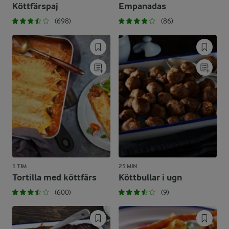
Köttfärspaj
Empanadas
(698)
(86)
1 TIM
25 MIN
Tortilla med köttfärs
Köttbullar i ugn
(600)
(9)