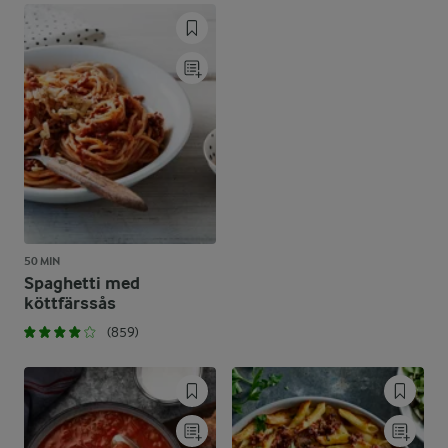
50 MIN
Spaghetti med
köttfärssås
(859)