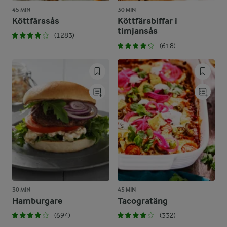
45 MIN
30 MIN
Köttfärssås
Köttfärsbiffar i
timjansås
(1283)
(618)
30 MIN
45 MIN
Hamburgare
Tacogratäng
(694)
(332)