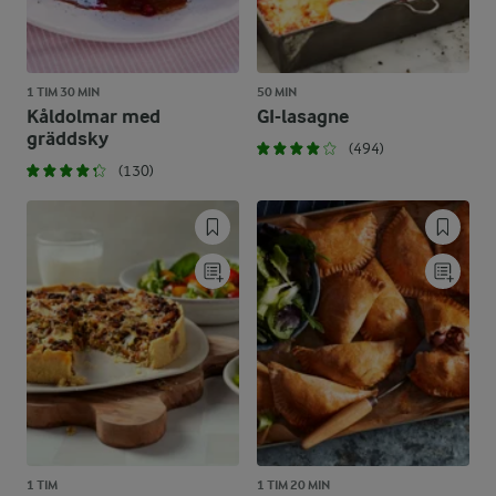
1 TIM 30 MIN
50 MIN
Kåldolmar med
GI-lasagne
gräddsky
(494)
(130)
1 TIM
1 TIM 20 MIN