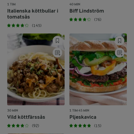
1 TIM
40 MIN
Italienska köttbullar i
Biff Lindström
tomatsås
(76)
(145)
30 MIN
1 TIM 45 MIN
Vild köttfärssås
Pljeskavica
(92)
(15)