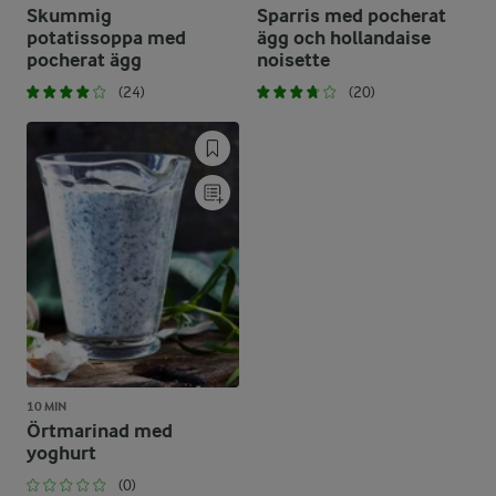
Skummig
Sparris med pocherat
potatissoppa med
ägg och hollandaise
pocherat ägg
noisette
(24)
(20)
10 MIN
Örtmarinad med
yoghurt
(0)