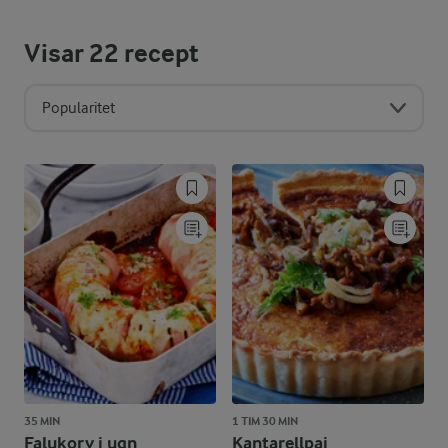
Visar
22
recept
Popularitet
35 MIN
1 TIM 30 MIN
Falukorv i ugn
Kantarellpaj