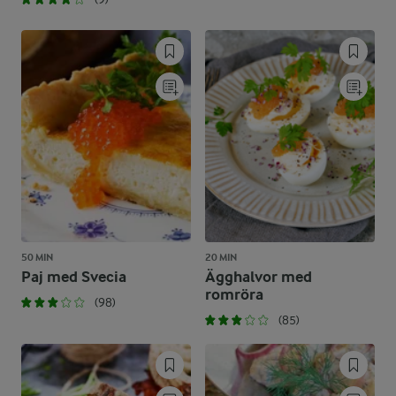
50 MIN
20 MIN
Paj med Svecia
Ägghalvor med
romröra
(98)
(85)