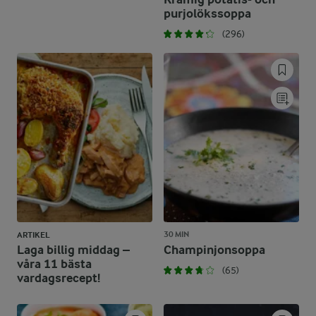
purjolökssoppa
(296)
30 MIN
ARTIKEL
Laga billig middag –
Champinjonsoppa
våra 11 bästa
(65)
vardagsrecept!