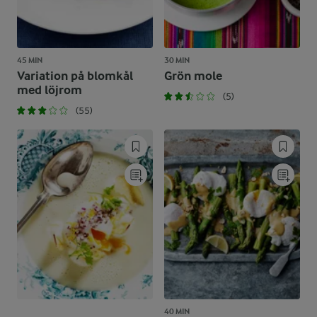
45 MIN
30 MIN
Variation på blomkål
Grön mole
med löjrom
(5)
(55)
40 MIN