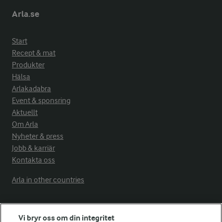
Arla.se
Start
Recept & mat
Produkter
Hälsa
Arlakadabra
Event & sponsring
Aktuellt
Om Arla
Nyheter & press
Jobb & karriär
Kontakta oss
Arla in other countries
Fler Arlasajter
Vi bryr oss om din integritet