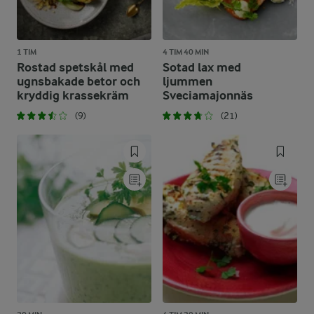
1 TIM
4 TIM 40 MIN
Rostad spetskål med
Sotad lax med
ugnsbakade betor och
ljummen
kryddig krassekräm
Sveciamajonnäs
(9)
(21)