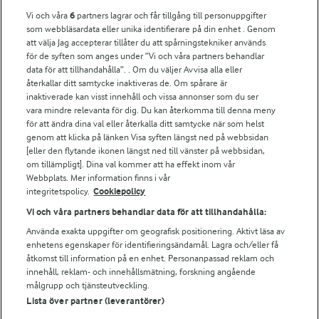
Vi och våra
6
partners lagrar och får tillgång till personuppgifter
För ägare
som webbläsardata eller unika identifierare på din enhet . Genom
att välja Jag accepterar tillåter du att spårningstekniker används
Arlas kundportal
för de syften som anges under ”Vi och våra partners behandlar
Arla.com
data för att tillhandahålla”. . Om du väljer Avvisa alla eller
Falbygdens Ost
återkallar ditt samtycke inaktiveras de. Om spårare är
Arla webbshop
inaktiverade kan visst innehåll och vissa annonser som du ser
vara mindre relevanta för dig. Du kan återkomma till denna meny
Bildbank
för att ändra dina val eller återkalla ditt samtycke när som helst
genom att klicka på länken Visa syften längst ned på webbsidan
[eller den flytande ikonen längst ned till vänster på webbsidan,
om tillämpligt]. Dina val kommer att ha effekt inom vår
Följ oss
Webbplats. Mer information finns i vår
integritetspolicy.
Cookiepolicy
Vi och våra partners behandlar data för att tillhandahålla:
Använda exakta uppgifter om geografisk positionering. Aktivt läsa av
enhetens egenskaper för identifieringsändamål. Lagra och/eller få
åtkomst till information på en enhet. Personanpassad reklam och
innehåll, reklam- och innehållsmätning, forskning angående
målgrupp och tjänsteutveckling.
Lista över partner (leverantörer)
© 2026 Arla Foods
Ändra cookie-inställningar