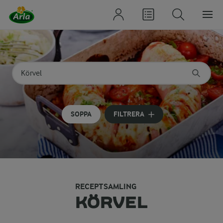
Sök på kategori eller ingrediens
Skriv in sökord för att få förslag
SOPPA
FILTRERA
RECEPTSAMLING
KÖRVEL