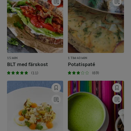
15 MIN
1 TIM 40 MIN
BLT med färskost
Potatispaté
(11)
(69)