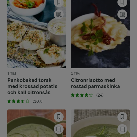
1 TIM
1 TIM
Pankobakad torsk
Citronrisotto med
med krossad potatis
rostad parmaskinka
och kall citronsås
(24)
(107)