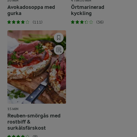
20 MIN
4 TIM 20 MIN
Avokadosoppa med
Örtmarinerad
gurka
kyckling
(111)
(36)
15 MIN
Reuben-smörgås med
rostbiff &
surkålsfärskost
(9)