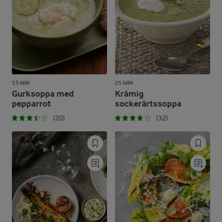
15 MIN
25 MIN
Gurksoppa med
Krämig
pepparrot
sockerärtssoppa
(20)
(32)